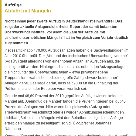
Aufzüge
Abfahrt mit Mängeln
Nicht einmal jeder zweite Aufzug in Deutschland ist einwandfrei. Das
zeigt der aktuelle Anlagensicherheits-Report der damit befassten
Überwachungsinstitute. Vor allem die Zahl der Aufzüge mit
„sicherheitserheblichen Mängeln“ hat im Vergleich zum Vorjahr deutlich
zugenommen.
Insgesamt knapp 470.000 Aufzugsanlagen haben die Sachverständigen im
Jahr 2010 überprüft. Der „Verband der technischen Überwachungsvereine“
(VdTÜV) geht allerdings von einer hohen Anzahl an Aufzügen aus, die
nicht geprüft werden. Hintergrund sei, dass es neben den Aufzugsanlagen,
die nicht unter die Überwachung fallen – etwa privatbetriebene
Treppenlifter -, wahrscheinlich eine große Zahl „schwarz betriebener“
Anlagen gebe. Das liege daran, dass seit 2008 für die Einhaltung der
Prüftermine allein der Betreiber verantwortlich sei.
Gerade mal 48,69 Prozent der 2010 geprüften Aufzüge wiesen keinerlei
Mängel auf. „Geringfügige Mängel“ fanden die Prüfer hingegen bei gut 40
Prozent der Anlagen vor: Hier waren beispielsweise Aufzug oder
Triebwerksraum verschmutzt oder es wurden Abnutzungserscheinungen
sichtbar. „Bei leichten Mängeln wird den Betreibern lediglich die Auflage
erteilt, den Mangel zu beseitigen“, so VdTÜV-Sprecher Johannes
Näumann.
Knapp elf Prozent der Aufzüge wiesen aber „sicherheitserhebliche Mängel“