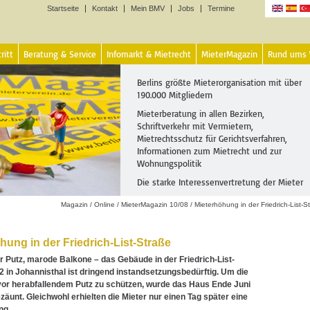
Startseite
Kontakt
Mein BMV
Jobs
Termine
Sprachen
ritt
Beratung & Service
Infomarkt & Mietrecht
MieterMagazin
Rund ums
Berlins größte Mieterorganisation mit über
190.000 Mitgliedern
Mieterberatung in allen Bezirken,
Schriftverkehr mit Vermietern,
Mietrechtsschutz für Gerichtsverfahren,
Informationen zum Mietrecht und zur
Wohnungspolitik
Die starke Interessenvertretung der Mieter
Magazin
/
Online
/
MieterMagazin 10/08
/
Mieterhöhung in der Friedrich-List-S
hung in der Friedrich-List-Straße
 Putz, marode Balkone – das Gebäude in der Friedrich-List-
2 in Johannisthal ist dringend instandsetzungsbedürftig. Um die
or herabfallendem Putz zu schützen, wurde das Haus Ende Juni
zäunt. Gleichwohl erhielten die Mieter nur einen Tag später eine
ng.