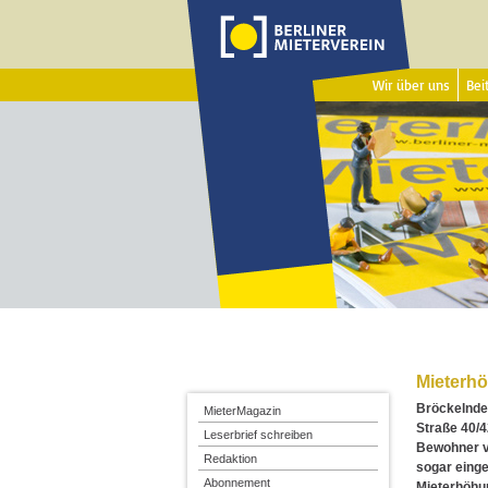
Wir über uns
Beit
Mieterhö
Bröckelnder
MieterMagazin
Straße 40/4
Leserbrief schreiben
Bewohner v
Redaktion
sogar einge
Abonnement
Mieterhöhu