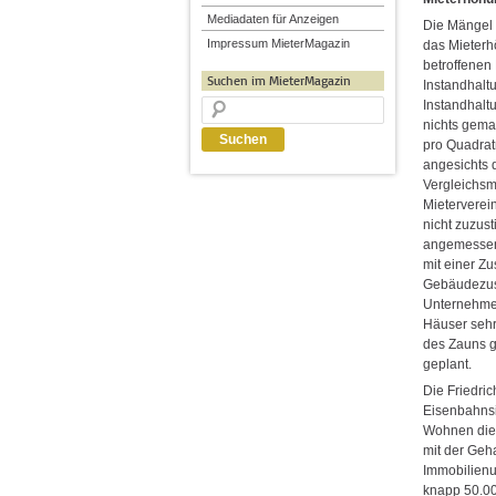
Mediadaten für Anzeigen
Die Mängel 
Impressum MieterMagazin
das Mieterh
betroffenen
Suchen im MieterMagazin
Instandhalt
Instandhalt
nichts gemac
pro Quadrat
angesichts 
Vergleichsmi
Mieterverei
nicht zuzus
angemessen.
mit einer Z
Gebäudezusta
Unternehmen
Häuser sehr
des Zauns g
geplant.
Die Friedric
Eisenbahnsi
Wohnen die 
mit der Geh
Immobilienu
knapp 50.0