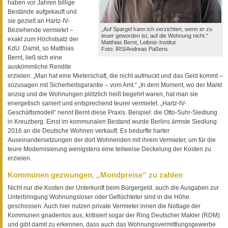
haben vor Jahren billige
Bestände aufgekauft und
sie gezielt an Hartz-IV-
„Auf Spargel kann ich verzichten, wenn er zu
Beziehende vermietet –
teuer geworden ist, auf die Wohnung nicht.“
exakt zum Höchstsatz der
Matthias Bernt, Leibniz-Institut
KdU. Damit, so Matthias
Foto: IRS/Andreas Paßens
Bernt, ließ sich eine
auskömmliche Rendite
erzielen: „Man hat eine Mieterschaft, die nicht aufmuckt und das Geld kommt –
sozusagen mit Sicherheitsgarantie – vom Amt.“ „In dem Moment, wo der Markt
anzog und die Wohnungen plötzlich heiß begehrt waren, hat man sie
energetisch saniert und entsprechend teurer vermietet. „Hartz-IV-
Geschäftsmodell“ nennt Bernt diese Praxis. Beispiel: die Otto-Suhr-Siedlung
in Kreuzberg. Einst im kommunalen Bestand wurde Berlins ärmste Siedlung
2016 an die Deutsche Wohnen verkauft. Es bedurfte harter
Auseinandersetzungen der dort Wohnenden mit ihrem Vermieter, um für die
teure Modernisierung wenigstens eine teilweise Deckelung der Kosten zu
erzielen.
Kommunen gezwungen, „Mondpreise“ zu zahlen
Nicht nur die Kosten der Unterkunft beim Bürgergeld, auch die Ausgaben zur
Unterbringung Wohnungsloser oder Geflüchteter sind in die Höhe
geschossen. Auch hier nutzen private Vermieter:innen die Notlage der
Kommunen gnadenlos aus, kritisiert sogar der Ring Deutscher Makler (RDM)
und gibt damit zu erkennen, dass auch das Wohnungsvermittlungsgewerbe