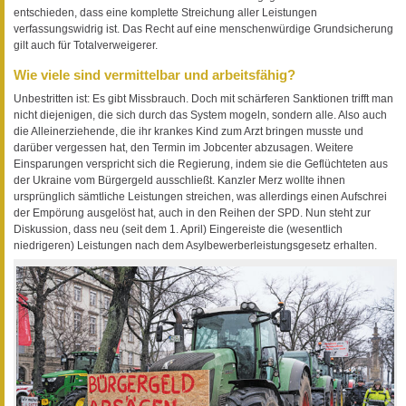
entschieden, dass eine komplette Streichung aller Leistungen
verfassungswidrig ist. Das Recht auf eine menschenwürdige Grundsicherung
gilt auch für Totalverweigerer.
Wie viele sind vermittelbar und arbeitsfähig?
Unbestritten ist: Es gibt Missbrauch. Doch mit schärferen Sanktionen trifft man
nicht diejenigen, die sich durch das System mogeln, sondern alle. Also auch
die Alleinerziehende, die ihr krankes Kind zum Arzt bringen musste und
darüber vergessen hat, den Termin im Jobcenter abzusagen. Weitere
Einsparungen verspricht sich die Regierung, indem sie die Geflüchteten aus
der Ukraine vom Bürgergeld ausschließt. Kanzler Merz wollte ihnen
ursprünglich sämtliche Leistungen streichen, was allerdings einen Aufschrei
der Empörung ausgelöst hat, auch in den Reihen der SPD. Nun steht zur
Diskussion, dass neu (seit dem 1. April) Eingereiste die (wesentlich
niedrigeren) Leistungen nach dem Asylbewerberleistungsgesetz erhalten.