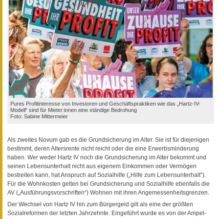
Pures Profitinteresse von Investoren und Geschäftspraktiken wie das „Hartz-IV-
Modell“ sind für Mieter:innen eine ständige Bedrohung
Foto: Sabine Mittermeier
Als zweites Novum gab es die Grundsicherung im Alter. Sie ist für diejenigen
bestimmt, deren Altersrente nicht reicht oder die eine Erwerbsminderung
haben. Wer weder Hartz IV noch die Grundsicherung im Alter bekommt und
seinen Lebensunterhalt nicht aus eigenem Einkommen oder Vermögen
bestreiten kann, hat Anspruch auf Sozialhilfe („Hilfe zum Lebensunterhalt“).
Für die Wohnkosten gelten bei Grundsicherung und Sozialhilfe ebenfalls die
AV („Ausführungsvorschriften“) Wohnen mit ihren Angemessenheitsgrenzen.
Der Wechsel von Hartz IV hin zum Bürgergeld gilt als eine der größten
Sozialreformen der letzten Jahrzehnte. Eingeführt wurde es von der Ampel-