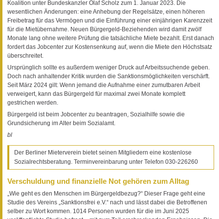
Koalition unter Bundeskanzler Olaf Scholz zum 1. Januar 2023. Die
wesentlichen Änderungen: eine Anhebung der Regelsätze, einen höheren
Freibetrag für das Vermögen und die Einführung einer einjährigen Karenzzeit
für die Mietübernahme. Neuen Bürgergeld-Beziehenden wird damit zwölf
Monate lang ohne weitere Prüfung die tatsächliche Miete bezahlt. Erst danach
fordert das Jobcenter zur Kostensenkung auf, wenn die Miete den Höchstsatz
überschreitet.
Ursprünglich sollte es außerdem weniger Druck auf Arbeitssuchende geben.
Doch nach anhaltender Kritik wurden die Sanktionsmöglichkeiten verschärft.
Seit März 2024 gilt: Wenn jemand die Aufnahme einer zumutbaren Arbeit
verweigert, kann das Bürgergeld für maximal zwei Monate komplett
gestrichen werden.
Bürgergeld ist beim Jobcenter zu beantragen, Sozialhilfe sowie die
Grundsicherung im Alter beim Sozialamt.
bl
Der Berliner Mieterverein bietet seinen Mitgliedern eine kostenlose
Sozialrechtsberatung. Terminvereinbarung unter Telefon 030-226260
Verschuldung und finanzielle Not gehören zum Alltag
„Wie geht es den Menschen im Bürgergeldbezug?“ Dieser Frage geht eine
Studie des Vereins „Sanktionsfrei e.V.“ nach und lässt dabei die Betroffenen
selber zu Wort kommen. 1014 Personen wurden für die im Juni 2025