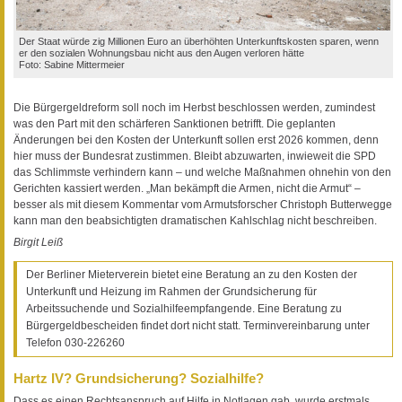
Der Staat würde zig Millionen Euro an überhöhten Unterkunftskosten sparen, wenn
er den sozialen Wohnungsbau nicht aus den Augen verloren hätte
Foto: Sabine Mittermeier
Die Bürgergeldreform soll noch im Herbst beschlossen werden, zumindest
was den Part mit den schärferen Sanktionen betrifft. Die geplanten
Änderungen bei den Kosten der Unterkunft sollen erst 2026 kommen, denn
hier muss der Bundesrat zustimmen. Bleibt abzuwarten, inwieweit die SPD
das Schlimmste verhindern kann – und welche Maßnahmen ohnehin von den
Gerichten kassiert werden. „Man bekämpft die Armen, nicht die Armut“ –
besser als mit diesem Kommentar vom Armutsforscher Christoph Butterwegge
kann man den beabsichtigten dramatischen Kahlschlag nicht beschreiben.
Birgit Leiß
Der Berliner Mieterverein bietet eine Beratung an zu den Kosten der
Unterkunft und Heizung im Rahmen der Grundsicherung für
Arbeitssuchende und Sozialhilfeempfangende. Eine Beratung zu
Bürgergeldbescheiden findet dort nicht statt. Terminvereinbarung unter
Telefon 030-226260
Hartz IV? Grundsicherung? Sozialhilfe?
Dass es einen Rechtsanspruch auf Hilfe in Notlagen gab, wurde erstmals