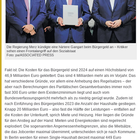
Die Regierung Merz kündigte eine härtere Gangart beim Bürgergeld an – Kritiker
sehen einen Frontalangriff auf den Sozialstaat
Foto: pa/ASSOCIATED PRESS
Fakt ist: Die Kosten für das Bürgergeld sind 2024 auf einen Höchststand von
46,9 Milliarden Euro geklettert. Das sind 4 Milliarden mehr als im Vorjahr. Das
hat verschiedene Gründe, vor allem eine Anhebung des Regelsatzes – der
aber nach Berechnungen des Paritätischen Gesamtverbandes immer noch
fast 300 Euro unter dem Existenzminimum liegt und auch vom
Bundesverfassungsgericht mehrfach als zu niedrig gerügt wurde. Zudem ist
nach Einführung des Bürgergeldes 2023 die Anzahl der Haushalte gestiegen.
Knapp 20 Milliarden Euro – also fast die Hälfte der Leistungen – entfallen auf
die Kosten der Unterkunft, sprich Miete und Heizung. Hier liegen die Gründe
für den Anstieg auf der Hand: Mieten und Energiekosten sind regelrecht
explodiert. Die sogenannten Angemessenheitsgrenzen, also die Mietsätze,
die das Jobcenter maximal übernimmt, unterscheiden sich je nach Kommune.
In Berlin werden für einen Single-Haushalt derzeit maximal 449 Euro