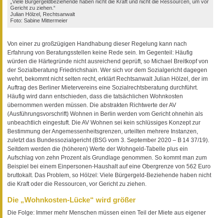
„Viele Bürgergeldbeziehende haben nicht die Kraft und nicht die Ressourcen, um vor
Gericht zu ziehen.“
Julian Hölzel, Rechtsanwalt
Foto: Sabine Mittermeier
Von einer zu großzügigen Handhabung dieser Regelung kann nach
Erfahrung von Beratungsstellen keine Rede sein. Im Gegenteil: Häufig
würden die Härtegründe nicht ausreichend geprüft, so Michael Breitkopf von
der Sozialberatung Friedrichshain. Wer sich vor dem Sozialgericht dagegen
wehrt, bekommt nicht selten recht, erklärt Rechtsanwalt Julian Hölzel, der im
Auftrag des Berliner Mietervereins eine Sozialrechtsberatung durchführt.
Häufig wird dann entschieden, dass die tatsächlichen Wohnkosten
übernommen werden müssen. Die abstrakten Richtwerte der AV
(Ausführungsvorschrift) Wohnen in Berlin werden vom Gericht ohnehin als
unbeachtlich eingestuft. Die AV Wohnen sei kein schlüssiges Konzept zur
Bestimmung der Angemessenheitsgrenzen, urteilten mehrere Instanzen,
zuletzt das Bundessozialgericht (BSG vom 3. September 2020 – B 14 37/19).
Seitdem werden die (höheren) Werte der Wohngeld-Tabelle plus ein
Aufschlag von zehn Prozent als Grundlage genommen. So kommt man zum
Beispiel bei einem Einpersonen-Haushalt auf eine Obergrenze von 562 Euro
bruttokalt. Das Problem, so Hölzel: Viele Bürgergeld-Beziehende haben nicht
die Kraft oder die Ressourcen, vor Gericht zu ziehen.
Die „Wohnkosten-Lücke“ wird größer
Die Folge: Immer mehr Menschen müssen einen Teil der Miete aus eigener