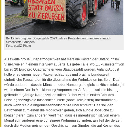
Bei Einführung des Bürgergelds 2023 gab es Proteste durch andere staatlich
alimentierte Gruppen
Foto: pa/SZ Photo
Als zweite große Einsparmöglichkeit hat Merz die Kosten der Unterkunft im
Visier, wie er in einem Interview äußerte: Es gebe Fälle, wo „Luxusmieten“ von
bis zu 20 Euro pro Quadratmeter vom Staat bezahlt würden. Anfang August
holte er zu einem neuen Paukenschlag aus und brachte bundesweit
einheitliche Pauschalen für die Übernahme der Wohnkosten ins Spiel. Das
würde bedeuten, dass in München oder Hamburg die gleiche Höchstmiete gilt
wie in einem Dorf in Mecklenburg-Vorpommern. Außerdem soll die bislang
geltende einjährige Karenzzeit entfallen: Bisher wird im ersten Jahr des
Leistungsbezugs die tatsächliche Miete (ohne Heizkosten) übernommen,
auch wenn sie die Angemessenheitsgrenze überschreitet. Das soll den
Betroffenen zum einen die Möglichkeit geben, sich auf die Jobsuche zu
konzentrieren, zum anderen weiß man, dass es unrealistisch ist, von einem
Monat zum anderen eine günstigere Wohnung zu finden. Ein Teil der derzeit
durch die Medien geisternden Geschichten von Singles, die auf Kosten des