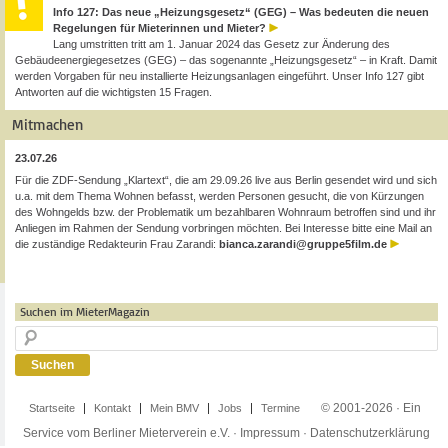
Info 127: Das neue „Heizungsgesetz“ (GEG) – Was bedeuten die neuen
Regelungen für Mieterinnen und Mieter?
Lang umstritten tritt am 1. Januar 2024 das Gesetz zur Änderung des
Gebäudeenergiegesetzes (GEG) – das sogenannte „Heizungsgesetz“ – in Kraft. Damit
werden Vorgaben für neu installierte Heizungsanlagen eingeführt. Unser Info 127 gibt
Antworten auf die wichtigsten 15 Fragen.
Mitmachen
23.07.26
Für die ZDF-Sendung „Klartext“, die am 29.09.26 live aus Berlin gesendet wird und sich
u.a. mit dem Thema Wohnen befasst, werden Personen gesucht, die von Kürzungen
des Wohngelds bzw. der Problematik um bezahlbaren Wohnraum betroffen sind und ihr
Anliegen im Rahmen der Sendung vorbringen möchten. Bei Interesse bitte eine Mail an
die zuständige Redakteurin Frau Zarandi:
bianca.zarandi@gruppe5film.de
Suchen im MieterMagazin
© 2001-2026 · Ein
Startseite
Kontakt
Mein BMV
Jobs
Termine
Service vom Berliner Mieterverein e.V. ·
Impressum
·
Datenschutzerklärung