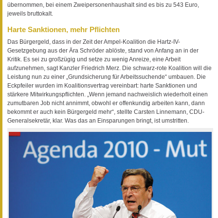
übernommen, bei einem Zweipersonenhaushalt sind es bis zu 543 Euro,
jeweils bruttokalt.
Harte Sanktionen, mehr Pflichten
Das Bürgergeld, dass in der Zeit der Ampel-Koalition die Hartz-IV-
Gesetzgebung aus der Ära Schröder ablöste, stand von Anfang an in der
Kritik. Es sei zu großzügig und setze zu wenig Anreize, eine Arbeit
aufzunehmen, sagt Kanzler Friedrich Merz. Die schwarz-rote Koalition will die
Leistung nun zu einer „Grundsicherung für Arbeitssuchende“ umbauen. Die
Eckpfeiler wurden im Koalitionsvertrag vereinbart: harte Sanktionen und
stärkere Mitwirkungspflichten. „Wenn jemand nachweislich wiederholt einen
zumutbaren Job nicht annimmt, obwohl er offenkundig arbeiten kann, dann
bekommt er auch kein Bürgergeld mehr“, stellte Carsten Linnemann, CDU-
Generalsekretär, klar. Was das an Einsparungen bringt, ist umstritten.