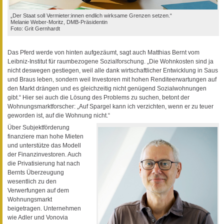
„Der Staat soll Vermieter:innen endlich wirksame Grenzen setzen.“
Melanie Weber-Moritz, DMB-Präsidentin
Foto: Grit Gernhardt
Das Pferd werde von hinten aufgezäumt, sagt auch Matthias Bernt vom
Leibniz-Institut für raumbezogene Sozialforschung. „Die Wohnkosten sind ja
nicht deswegen gestiegen, weil alle dank wirtschaftlicher Entwicklung in Saus
und Braus leben, sondern weil Investoren mit hohen Renditeerwartungen auf
den Markt drängen und es gleichzeitig nicht genügend Sozialwohnungen
gibt.“ Hier sei auch die Lösung des Problems zu suchen, betont der
Wohnungsmarktforscher: „Auf Spargel kann ich verzichten, wenn er zu teuer
geworden ist, auf die Wohnung nicht.“
Über Subjektförderung
finanziere man hohe Mieten
und unterstütze das Modell
der Finanzinvestoren. Auch
die Privatisierung hat nach
Bernts Überzeugung
wesentlich zu den
Verwerfungen auf dem
Wohnungsmarkt
beigetragen. Unternehmen
wie Adler und Vonovia