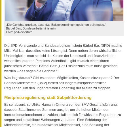
„Die Gerichte urteilten, dass das Existenzminimum gesichert sein muss.“
Bärbel Bas, Bundesarbeitsministerin
Foto: pa/Revierfoto
Die SPD-Vorsitzende und Bundesarbeitsministerin Bärbel Bas (SPD) machte
Mitte Mai klar, dass dies keine Lösung ist. Denn neben deren wirtschaftlicher
Unsinnigkeit – man streicht die Kosten der Unterkunft und finanziert den
wesentlich teureren Pensions-Aufenthalt – gibt es auch einen klaren
juristischen Vorbehalt. Bärbel Bas: „Das Existenzminimum muss gesichert
werden – das sagen die Gerichte.“
Was folgt daraus? Gibt es andere Möglichkeiten, Kosten einzusparen? Der
Berliner Mieterverein (BMV) fordert seit langem mietpreisrechtliche
Regularien, um den ungebremsten Höhenflug der Mieten zu stoppen.
Mietpreisregulierung statt Subjektförderung
Es sei absurd, so Ulrike Hamann-Onnertz von der BMV-Geschäftsführung,
dass der Staat immense Summen ausgibt, um die hohen Mieten der
Immobilienunternehmen zu zahlen, statt endlich für wirksame Regularien zu
sorgen und bezahlbare Wohnungen zu bauen. Eine Schärfung der
Mietpreisbremse, ein bundesweiter Mietendeckel, eine Senkung der