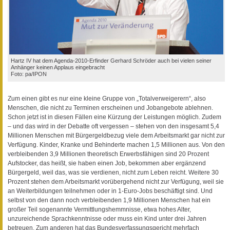
Hartz IV hat dem Agenda-2010-Erfinder Gerhard Schröder auch bei vielen seiner
Anhänger keinen Applaus eingebracht
Foto: pa/IPON
Zum einen gibt es nur eine kleine Gruppe von „Totalverweigerern“, also
Menschen, die nicht zu Terminen erscheinen und Jobangebote ablehnen.
Schon jetzt ist in diesen Fällen eine Kürzung der Leistungen möglich. Zudem
– und das wird in der Debatte oft vergessen – stehen von den insgesamt 5,4
Millionen Menschen mit Bürgergeldbezug viele dem Arbeitsmarkt gar nicht zur
Verfügung. Kinder, Kranke und Behinderte machen 1,5 Millionen aus. Von den
verbleibenden 3,9 Millionen theoretisch Erwerbsfähigen sind 20 Prozent
Aufstocker, das heißt, sie haben einen Job, bekommen aber ergänzend
Bürgergeld, weil das, was sie verdienen, nicht zum Leben reicht. Weitere 30
Prozent stehen dem Arbeitsmarkt vorübergehend nicht zur Verfügung, weil sie
an Weiterbildungen teilnehmen oder in 1-Euro-Jobs beschäftigt sind. Und
selbst von den dann noch verbleibenden 1,9 Millionen Menschen hat ein
großer Teil sogenannte Vermittlungshemmnisse, etwa hohes Alter,
unzureichende Sprachkenntnisse oder muss ein Kind unter drei Jahren
betreuen. Zum anderen hat das Bundesverfassungsgericht mehrfach