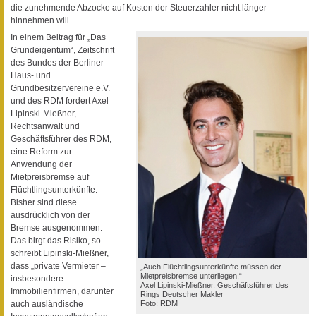
die zunehmende Abzocke auf Kosten der Steuerzahler nicht länger
hinnehmen will.
In einem Beitrag für „Das
Grundeigentum“, Zeitschrift
des Bundes der Berliner
Haus- und
Grundbesitzervereine e.V.
und des RDM fordert Axel
Lipinski-Mießner,
Rechtsanwalt und
Geschäftsführer des RDM,
eine Reform zur
Anwendung der
Mietpreisbremse auf
Flüchtlingsunterkünfte.
Bisher sind diese
ausdrücklich von der
Bremse ausgenommen.
Das birgt das Risiko, so
schreibt Lipinski-Mießner,
dass „private Vermieter –
„Auch Flüchtlingsunterkünfte müssen der
Mietpreisbremse unterliegen.“
insbesondere
Axel Lipinski-Mießner, Geschäftsführer des
Immobilienfirmen, darunter
Rings Deutscher Makler
auch ausländische
Foto: RDM