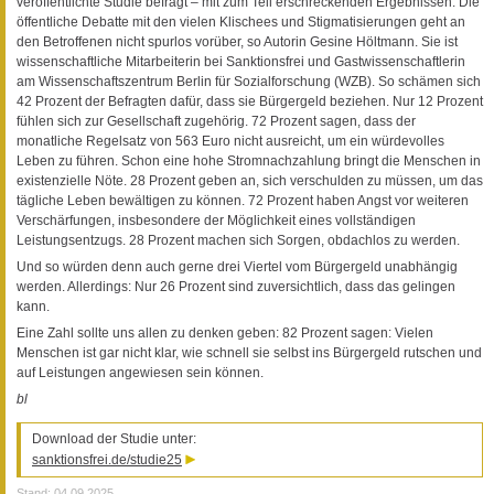
veröffentlichte Studie befragt – mit zum Teil erschreckenden Ergebnissen. Die
öffentliche Debatte mit den vielen Klischees und Stigmatisierungen geht an
den Betroffenen nicht spurlos vorüber, so Autorin Gesine Höltmann. Sie ist
wissenschaftliche Mitarbeiterin bei Sanktionsfrei und Gastwissenschaftlerin
am Wissenschaftszentrum Berlin für Sozialforschung (WZB). So schämen sich
42 Prozent der Befragten dafür, dass sie Bürgergeld beziehen. Nur 12 Prozent
fühlen sich zur Gesellschaft zugehörig. 72 Prozent sagen, dass der
monatliche Regelsatz von 563 Euro nicht ausreicht, um ein würdevolles
Leben zu führen. Schon eine hohe Stromnachzahlung bringt die Menschen in
existenzielle Nöte. 28 Prozent geben an, sich verschulden zu müssen, um das
tägliche Leben bewältigen zu können. 72 Prozent haben Angst vor weiteren
Verschärfungen, insbesondere der Möglichkeit eines vollständigen
Leistungsentzugs. 28 Prozent machen sich Sorgen, obdachlos zu werden.
Und so würden denn auch gerne drei Viertel vom Bürgergeld unabhängig
werden. Allerdings: Nur 26 Prozent sind zuversichtlich, dass das gelingen
kann.
Eine Zahl sollte uns allen zu denken geben: 82 Prozent sagen: Vielen
Menschen ist gar nicht klar, wie schnell sie selbst ins Bürgergeld rutschen und
auf Leistungen angewiesen sein können.
bl
Download der Studie unter:
sanktionsfrei.de/studie25
Stand: 04.09.2025