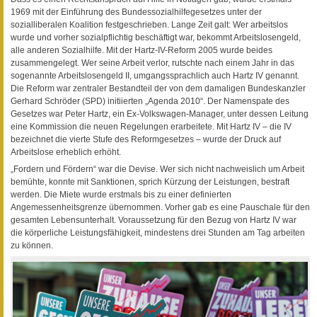
1969 mit der Einführung des Bundessozialhilfegesetzes unter der
sozialliberalen Koalition festgeschrieben. Lange Zeit galt: Wer arbeitslos
wurde und vorher sozialpflichtig beschäftigt war, bekommt Arbeitslosengeld,
alle anderen Sozialhilfe. Mit der Hartz-IV-Reform 2005 wurde beides
zusammengelegt. Wer seine Arbeit verlor, rutschte nach einem Jahr in das
sogenannte Arbeitslosengeld II, umgangssprachlich auch Hartz IV genannt.
Die Reform war zentraler Bestandteil der von dem damaligen Bundeskanzler
Gerhard Schröder (SPD) initiierten „Agenda 2010“. Der Namenspate des
Gesetzes war Peter Hartz, ein Ex-Volkswagen-Manager, unter dessen Leitung
eine Kommission die neuen Regelungen erarbeitete. Mit Hartz IV – die IV
bezeichnet die vierte Stufe des Reformgesetzes – wurde der Druck auf
Arbeitslose erheblich erhöht.
„Fordern und Fördern“ war die Devise. Wer sich nicht nachweislich um Arbeit
bemühte, konnte mit Sanktionen, sprich Kürzung der Leistungen, bestraft
werden. Die Miete wurde erstmals bis zu einer definierten
Angemessenheitsgrenze übernommen. Vorher gab es eine Pauschale für den
gesamten Lebensunterhalt. Voraussetzung für den Bezug von Hartz IV war
die körperliche Leistungsfähigkeit, mindestens drei Stunden am Tag arbeiten
zu können.