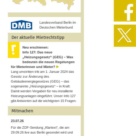
Landesverband Berlin im
Deutschen Mieterbund
Der aktuelle Mietrechtstipp
Neu erschienen:
Info 127: Das neue
„Heizungsgesetz“ (GEG) – Was
bedeuten die neuen Regelungen
für Mieterinnen und Mieter?
Lang umstritten tritt am 1. Januar 2024 das
Gesetz zur Änderung des
Gebäudeenergiegesetzes (GEG) – das
sogenannte „Heizungsgesetz“ – in Kraft.
Damit werden Vorgaben für neu installierte
Heizungsanlagen eingeführt. Unser Info 127
gibt Antworten auf die wichtigsten 15 Fragen.
Mitmachen
23.07.26
Für die ZDF-Sendung „Klartext“, die am
29.09.26 live aus Berlin gesendet wird und