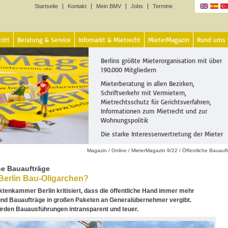
Startseite
Kontakt
Mein BMV
Jobs
Termine
Sprachen
ritt
Beratung & Service
Infomarkt & Mietrecht
MieterMagazin
Rund ums
Berlins größte Mieterorganisation mit über
190.000 Mitgliedern
Mieterberatung in allen Bezirken,
Schriftverkehr mit Vermietern,
Mietrechtsschutz für Gerichtsverfahren,
Informationen zum Mietrecht und zur
Wohnungspolitik
Die starke Interessenvertretung der Mieter
Magazin
/
Online
/
MieterMagazin 9/22
/
Öffentliche Bauauf
he Bauaufträge
Berlin Bau-Oligarchen?
ktenkammer Berlin kritisiert, dass die öffentliche Hand immer mehr
und Bauaufträge in großen Paketen an Generalübernehmer vergibt.
rden Bauausführungen intransparent und teuer.