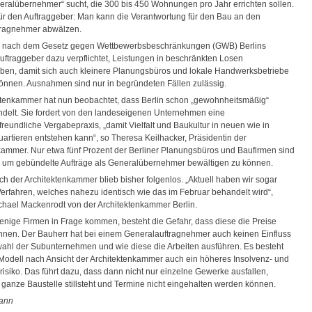
neralübernehmer“ sucht, die 300 bis 450 Wohnungen pro Jahr errichten sollen.
 für den Auftraggeber: Man kann die Verantwortung für den Bau an den
tragnehmer abwälzen.
d nach dem Gesetz gegen Wettbewerbsbeschränkungen (GWB) Berlins
Auftraggeber dazu verpflichtet, Leistungen in beschränkten Losen
ben, damit sich auch kleinere Planungsbüros und lokale Handwerksbetriebe
nnen. Ausnahmen sind nur in begründeten Fällen zulässig.
ktenkammer hat nun beobachtet, dass Berlin schon „gewohnheitsmäßig“
ndelt. Sie fordert von den landeseigenen Unternehmen eine
freundliche Vergabepraxis, „damit Vielfalt und Baukultur in neuen wie in
artieren entstehen kann“, so Theresa Keilhacker, Präsidentin der
kammer. Nur etwa fünf Prozent der Berliner Planungsbüros und Baufirmen sind
 um gebündelte Aufträge als Generalübernehmer bewältigen zu können.
ch der Architektenkammer blieb bisher folgenlos. „Aktuell haben wir sogar
Verfahren, welches nahezu identisch wie das im Februar behandelt wird“,
ichael Mackenrodt von der Architektenkammer Berlin.
nige Firmen in Frage kommen, besteht die Gefahr, dass diese die Preise
önnen. Der Bauherr hat bei einem Generalauftragnehmer auch keinen Einfluss
wahl der Subunternehmen und wie diese die Arbeiten ausführen. Es besteht
Modell nach Ansicht der Architektenkammer auch ein höheres Insolvenz- und
isiko. Das führt dazu, dass dann nicht nur einzelne Gewerke ausfallen,
 ganze Baustelle stillsteht und Termine nicht eingehalten werden können.
ann