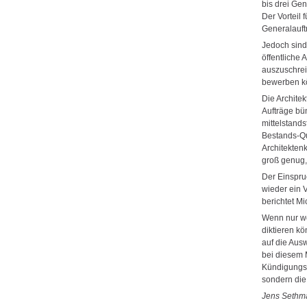
bis drei Ge
Der Vorteil
Generalauf
Jedoch sin
öffentliche 
auszuschrei
bewerben kö
Die Archite
Aufträge bü
mittelstands
Bestands-Qu
Architekten
groß genug,
Der Einspru
wieder ein 
berichtet M
Wenn nur we
diktieren k
auf die Aus
bei diesem 
Kündigungsr
sondern die
Jens Sethm