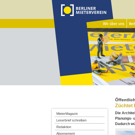
Wir über uns
Beit
Öffentlic
Züchtet 
Die Archite
MieterMagazin
Planungs- 
Leserbrief schreiben
Dadurch wü
Redaktion
Abonnement