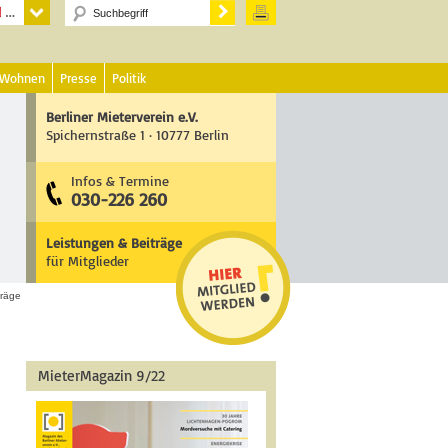
 Wohnen
Presse
Politik
Berliner Mieterverein e.V.
Spichernstraße 1 · 10777 Berlin
Infos & Termine
030-226 260
Leistungen & Beiträge
für Mitglieder
träge
MieterMagazin 9/22