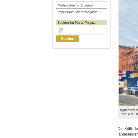
Mediadaten für Anzeigen
Impressum MieterMagazin
Suchen im MieterMagazin
Typisches B
Foto: Nils R
Die Kritik 
landeseigen