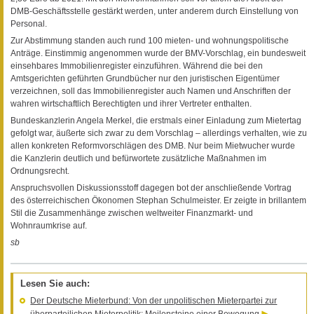
DMB-Geschäftsstelle gestärkt werden, unter anderem durch Einstellung von
Personal.
Zur Abstimmung standen auch rund 100 mieten- und wohnungspolitische
Anträge. Einstimmig angenommen wurde der BMV-Vorschlag, ein bundesweit
einsehbares Immobilienregister einzuführen. Während die bei den
Amtsgerichten geführten Grundbücher nur den juristischen Eigentümer
verzeichnen, soll das Immobilienregister auch Namen und Anschriften der
wahren wirtschaftlich Berechtigten und ihrer Vertreter enthalten.
Bundeskanzlerin Angela Merkel, die erstmals einer Einladung zum Mietertag
gefolgt war, äußerte sich zwar zu dem Vorschlag – allerdings verhalten, wie zu
allen konkreten Reformvorschlägen des DMB. Nur beim Mietwucher wurde
die Kanzlerin deutlich und befürwortete zusätzliche Maßnahmen im
Ordnungsrecht.
Anspruchsvollen Diskussionsstoff dagegen bot der anschließende Vortrag
des österreichischen Ökonomen Stephan Schulmeister. Er zeigte in brillantem
Stil die Zusammenhänge zwischen weltweiter Finanzmarkt- und
Wohnraumkrise auf.
sb
Lesen Sie auch:
Der Deutsche Mieterbund: Von der unpolitischen Mieterpartei zur