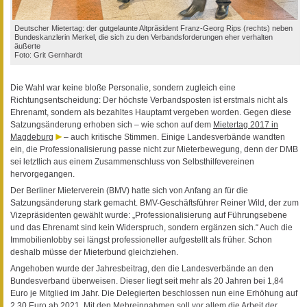
Deutscher Mietertag: der gutgelaunte Altpräsident Franz-Georg Rips (rechts) neben
Bundeskanzlerin Merkel, die sich zu den Verbandsforderungen eher verhalten
äußerte
Foto: Grit Gernhardt
Die Wahl war keine bloße Personalie, sondern zugleich eine
Richtungsentscheidung: Der höchste Verbandsposten ist erstmals nicht als
Ehrenamt, sondern als bezahltes Hauptamt vergeben worden. Gegen diese
Satzungsänderung erhoben sich – wie schon auf dem
Mietertag 2017 in
Magdeburg
– auch kritische Stimmen. Einige Landesverbände wandten
ein, die Professionalisierung passe nicht zur Mieterbewegung, denn der DMB
sei letztlich aus einem Zusammenschluss von Selbsthilfevereinen
hervorgegangen.
Der Berliner Mieterverein (BMV) hatte sich von Anfang an für die
Satzungsänderung stark gemacht. BMV-Geschäftsführer Reiner Wild, der zum
Vizepräsidenten gewählt wurde: „Professionalisierung auf Führungsebene
und das Ehrenamt sind kein Widerspruch, sondern ergänzen sich.“ Auch die
Immobilienlobby sei längst professioneller aufgestellt als früher. Schon
deshalb müsse der Mieterbund gleichziehen.
Angehoben wurde der Jahresbeitrag, den die Landesverbände an den
Bundesverband überweisen. Dieser liegt seit mehr als 20 Jahren bei 1,84
Euro je Mitglied im Jahr. Die Delegierten beschlossen nun eine Erhöhung auf
2,30 Euro ab 2021. Mit den Mehreinnahmen soll vor allem die Arbeit der