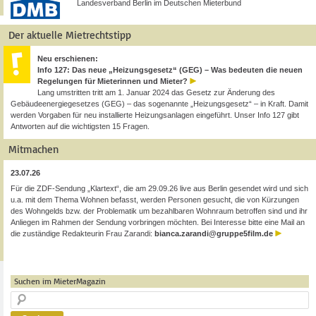
Landesverband Berlin im Deutschen Mieterbund
Der aktuelle Mietrechtstipp
Neu erschienen:
Info 127: Das neue „Heizungsgesetz“ (GEG) – Was bedeuten die neuen
Regelungen für Mieterinnen und Mieter?
Lang umstritten tritt am 1. Januar 2024 das Gesetz zur Änderung des
Gebäudeenergiegesetzes (GEG) – das sogenannte „Heizungsgesetz“ – in Kraft. Damit
werden Vorgaben für neu installierte Heizungsanlagen eingeführt. Unser Info 127 gibt
Antworten auf die wichtigsten 15 Fragen.
Mitmachen
23.07.26
Für die ZDF-Sendung „Klartext“, die am 29.09.26 live aus Berlin gesendet wird und sich
u.a. mit dem Thema Wohnen befasst, werden Personen gesucht, die von Kürzungen
des Wohngelds bzw. der Problematik um bezahlbaren Wohnraum betroffen sind und ihr
Anliegen im Rahmen der Sendung vorbringen möchten. Bei Interesse bitte eine Mail an
die zuständige Redakteurin Frau Zarandi:
bianca.zarandi@gruppe5film.de
Suchen im MieterMagazin