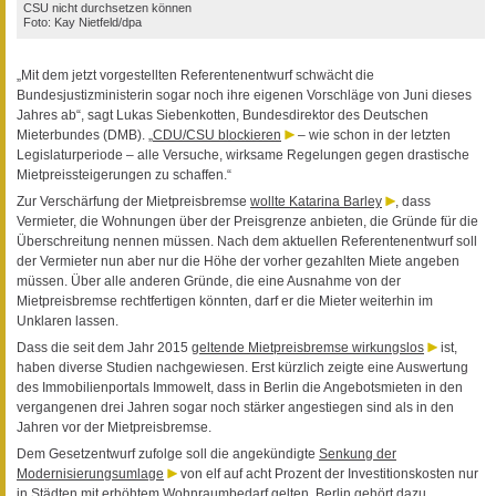
CSU nicht durchsetzen können
Foto: Kay Nietfeld/dpa
„Mit dem jetzt vorgestellten Referentenentwurf schwächt die
Bundesjustizministerin sogar noch ihre eigenen Vorschläge von Juni dieses
Jahres ab“, sagt Lukas Siebenkotten, Bundesdirektor des Deutschen
Mieterbundes (DMB). „
CDU/CSU blockieren
– wie schon in der letzten
Legislaturperiode – alle Versuche, wirksame Regelungen gegen drastische
Mietpreissteigerungen zu schaffen.“
Zur Verschärfung der Mietpreisbremse
wollte Katarina Barley
, dass
Vermieter, die Wohnungen über der Preisgrenze anbieten, die Gründe für die
Überschreitung nennen müssen. Nach dem aktuellen Referentenentwurf soll
der Vermieter nun aber nur die Höhe der vorher gezahlten Miete angeben
müssen. Über alle anderen Gründe, die eine Ausnahme von der
Mietpreisbremse rechtfertigen könnten, darf er die Mieter weiterhin im
Unklaren lassen.
Dass die seit dem Jahr 2015
geltende Mietpreisbremse wirkungslos
ist,
haben diverse Studien nachgewiesen. Erst kürzlich zeigte eine Auswertung
des Immobilienportals Immowelt, dass in Berlin die Angebotsmieten in den
vergangenen drei Jahren sogar noch stärker angestiegen sind als in den
Jahren vor der Mietpreisbremse.
Dem Gesetzentwurf zufolge soll die angekündigte
Senkung der
Modernisierungsumlage
von elf auf acht Prozent der Investitionskosten nur
in Städten mit erhöhtem Wohnraumbedarf gelten. Berlin gehört dazu.