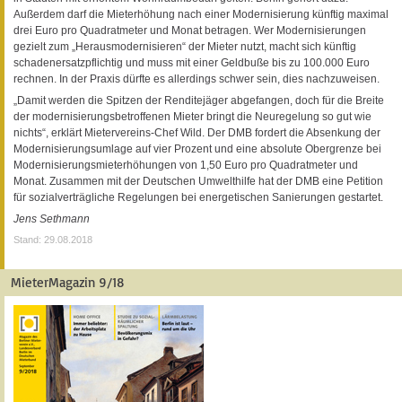
Außerdem darf die Mieterhöhung nach einer Modernisierung künftig maximal
drei Euro pro Quadratmeter und Monat betragen. Wer Modernisierungen
gezielt zum „Herausmodernisieren“ der Mieter nutzt, macht sich künftig
schadenersatzpflichtig und muss mit einer Geldbuße bis zu 100.000 Euro
rechnen. In der Praxis dürfte es allerdings schwer sein, dies nachzuweisen.
„Damit werden die Spitzen der Renditejäger abgefangen, doch für die Breite
der modernisierungsbetroffenen Mieter bringt die Neuregelung so gut wie
nichts“, erklärt Mietervereins-Chef Wild. Der DMB fordert die Absenkung der
Modernisierungsumlage auf vier Prozent und eine absolute Obergrenze bei
Modernisierungsmieterhöhungen von 1,50 Euro pro Quadratmeter und
Monat. Zusammen mit der Deutschen Umwelthilfe hat der DMB eine Petition
für sozialverträgliche Regelungen bei energetischen Sanierungen gestartet.
Jens Sethmann
Stand: 29.08.2018
MieterMagazin 9/18