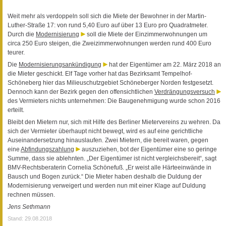
Weit mehr als verdoppeln soll sich die Miete der Bewohner in der Martin-
Luther-Straße 17: von rund 5,40 Euro auf über 13 Euro pro Quadratmeter.
Durch die
Modernisierung
soll die Miete der Einzimmerwohnungen um
circa 250 Euro steigen, die Zweizimmerwohnungen werden rund 400 Euro
teurer.
Die
Modernisierungsankündigung
hat der Eigentümer am 22. März 2018 an
die Mieter geschickt. Elf Tage vorher hat das Bezirksamt Tempelhof-
Schöneberg hier das Milieuschutzgebiet Schöneberger Norden festgesetzt.
Dennoch kann der Bezirk gegen den offensichtlichen
Verdrängungsversuch
des Vermieters nichts unternehmen: Die Baugenehmigung wurde schon 2016
erteilt.
Bleibt den Mietern nur, sich mit Hilfe des Berliner Mietervereins zu wehren. Da
sich der Vermieter überhaupt nicht bewegt, wird es auf eine gerichtliche
Auseinandersetzung hinauslaufen. Zwei Mietern, die bereit waren, gegen
eine
Abfindungszahlung
auszuziehen, bot der Eigentümer eine so geringe
Summe, dass sie ablehnten. „Der Eigentümer ist nicht vergleichsbereit“, sagt
BMV-Rechtsberaterin Cornelia Schönefuß. „Er weist alle Härteeinwände in
Bausch und Bogen zurück.“ Die Mieter haben deshalb die Duldung der
Modernisierung verweigert und werden nun mit einer Klage auf Duldung
rechnen müssen.
Jens Sethmann
Stand: 29.08.2018