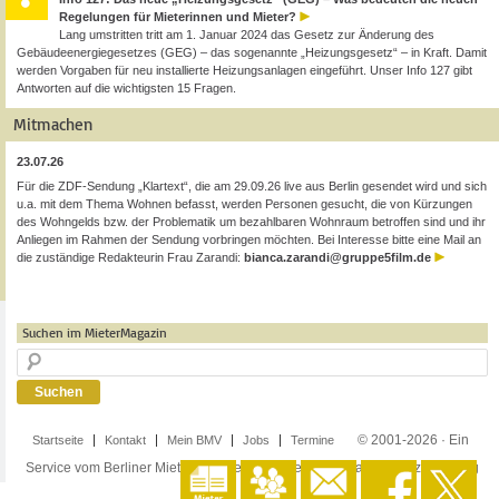
Regelungen für Mieterinnen und Mieter?
Lang umstritten tritt am 1. Januar 2024 das Gesetz zur Änderung des
Gebäudeenergiegesetzes (GEG) – das sogenannte „Heizungsgesetz“ – in Kraft. Damit
werden Vorgaben für neu installierte Heizungsanlagen eingeführt. Unser Info 127 gibt
Antworten auf die wichtigsten 15 Fragen.
Mitmachen
23.07.26
Für die ZDF-Sendung „Klartext“, die am 29.09.26 live aus Berlin gesendet wird und sich
u.a. mit dem Thema Wohnen befasst, werden Personen gesucht, die von Kürzungen
des Wohngelds bzw. der Problematik um bezahlbaren Wohnraum betroffen sind und ihr
Anliegen im Rahmen der Sendung vorbringen möchten. Bei Interesse bitte eine Mail an
die zuständige Redakteurin Frau Zarandi:
bianca.zarandi@gruppe5film.de
Suchen im MieterMagazin
© 2001-2026 · Ein
Startseite
Kontakt
Mein BMV
Jobs
Termine
Service vom Berliner Mieterverein e.V. ·
Impressum
·
Datenschutzerklärung