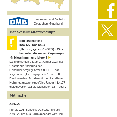
Landesverband Berlin im
Deutschen Mieterbund
Der aktuelle Mietrechtstipp
Neu erschienen:
Info 127: Das neue
„Heizungsgesetz“ (GEG) – Was
bedeuten die neuen Regelungen
für Mieterinnen und Mieter?
Lang umstritten tritt am 1. Januar 2024 das
Gesetz zur Änderung des
Gebäudeenergiegesetzes (GEG) – das
sogenannte „Heizungsgesetz“ – in Kraft.
Damit werden Vorgaben für neu installierte
Heizungsanlagen eingeführt. Unser Info 127
gibt Antworten auf die wichtigsten 15 Fragen.
Mitmachen
23.07.26
Für die ZDF-Sendung „Klartext“, die am
29.09.26 live aus Berlin gesendet wird und