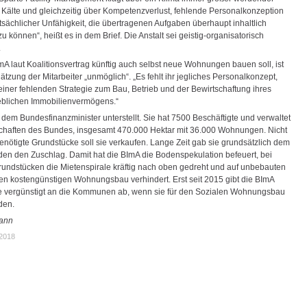
 Kälte und gleichzeitig über Kompetenzverlust, fehlende Personalkonzeption
atsächlicher Unfähigkeit, die übertragenen Aufgaben überhaupt inhaltlich
u können“, heißt es in dem Brief. Die Anstalt sei geistig-organisatorisch
.
mA laut Koalitionsvertrag künftig auch selbst neue Wohnungen bauen soll, ist
tzung der Mitarbeiter „unmöglich“. „Es fehlt ihr jegliches Personalkonzept,
einer fehlenden Strategie zum Bau, Betrieb und der Bewirtschaftung ihres
eblichen Immobilienvermögens.“
 dem Bundesfinanzminister unterstellt. Sie hat 7500 Beschäftigte und verwaltet
chaften des Bundes, insgesamt 470.000 Hektar mit 36.000 Wohnungen. Nicht
nötigte Grundstücke soll sie verkaufen. Lange Zeit gab sie grundsätzlich dem
den den Zuschlag. Damit hat die BImA die Bodenspekulation befeuert, bei
undstücken die Mietenspirale kräftig nach oben gedreht und auf unbebauten
en kostengünstigen Wohnungsbau verhindert. Erst seit 2015 gibt die BImA
 vergünstigt an die Kommunen ab, wenn sie für den Sozialen Wohnungsbau
den.
ann
.2018