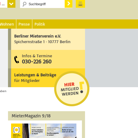
 Wohnen
Presse
Politik
Berliner Mieterverein e.V.
Spichernstraße 1 · 10777 Berlin
Infos & Termine
030-226 260
Leistungen & Beiträge
für Mitglieder
gaben
MieterMagazin 9/18