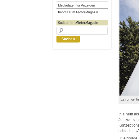
Mediadaten für Anzeigen
Impressum MieterMagazin
Suchen im MieterMagazin
Es rumort h
In einem als
Juli zuerst
Konzeptions
schlechtes A
„Die größte