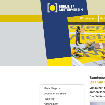
Wir über uns
Beit
Bundesan
Beamte 
Von außen h
MieterMagazin
Immobilien
Leserbrief schreiben
Die Bediens
Redaktion
Abonnement