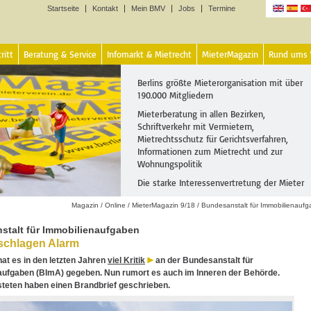
Startseite
Kontakt
Mein BMV
Jobs
Termine
Sprachen
ritt
Beratung & Service
Infomarkt & Mietrecht
MieterMagazin
Rund ums
Berlins größte Mieterorganisation mit über
190.000 Mitgliedern
Mieterberatung in allen Bezirken,
Schriftverkehr mit Vermietern,
Mietrechtsschutz für Gerichtsverfahren,
Informationen zum Mietrecht und zur
Wohnungspolitik
Die starke Interessenvertretung der Mieter
Magazin
/
Online
/
MieterMagazin 9/18
/
Bundesanstalt für Immobilienauf
stalt für Immobilienaufgaben
schlagen Alarm
at es in den letzten Jahren
viel Kritik
an der Bundesanstalt für
aufgaben (BImA) gegeben. Nun rumort es auch im Inneren der Behörde.
teten haben einen Brandbrief geschrieben.