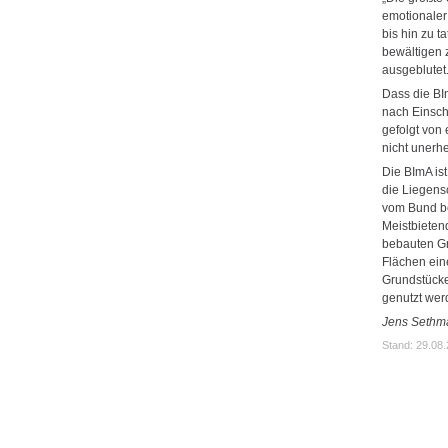
emotionaler
bis hin zu t
bewältigen z
ausgeblutet
Dass die BI
nach Einschä
gefolgt von 
nicht unerh
Die BImA ist
die Liegens
vom Bund be
Meistbieten
bebauten Gr
Flächen ein
Grundstücke
genutzt wer
Jens Sethm
Stand: 29.08