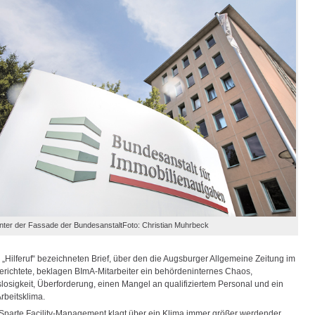
inter der Fassade der BundesanstaltFoto: Christian Muhrbeck
 „Hilferuf“ bezeichneten Brief, über den die Augsburger Allgemeine Zeitung im
 berichtete, beklagen BImA-Mitarbeiter ein behördeninternes Chaos,
losigkeit, Überforderung, einen Mangel an qualifiziertem Personal und ein
rbeitsklima.
 Sparte Facility-Management klagt über ein Klima immer größer werdender