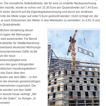
ro. Die monatliche Nettokaltmiete, die für eine so erstellte Neubauwohnung
den müsste, würde so schon von 10,30 Euro pro Quadratmeter auf 7,44 Euro
h einen Verzicht auf die Eigenkapitalverzinsung und durch ein zinsfreies
nnte die Miete sogar auf unter 5 Euro gedrückt werden. Holm schlägt vor, die
e nach Einkommen der Mieter in drei Mietstufen zu vermieten: zu 4,50, 6 und
ro Quadratmeter.
ntlichen Vorstellung dieser
uni lagen die Meinungen
 weit auseinander. Für Bernd
ratsleiter für Stadtentwicklung
sverband deutscher Wohnungs-
ienunternehmen GdW, ist die
um die neue
meinnützigkeit eine
 von den ganz drängenden
itischen Handlungsfeldern“.
 das Dach über den
änden wie dem BBU – in ihm
lem die ehemals gemeinnützigen
ternehmen organisiert. Die
ele würden von den GdW-
bereits heute verfolgt: „Wir
n die Guten“, so Hunger. „In
munalen