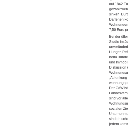
auf 1842 Eu
gezahlt wer
sinken. Durc
Darlehen kö
Wohnungen j
7,50 Euro p
Bei der öffe
Studie im J
unverändert
Hunger, Refe
beim Bunde
und Immobil
Diskussion 
Wohnungsge
„Ablenkung
wohnungspol
Der GdW ist
Landesverb
sind vor al
Wohnungsun
sozialen Zi
Unternehmen 
sind eh scho
jedem kom