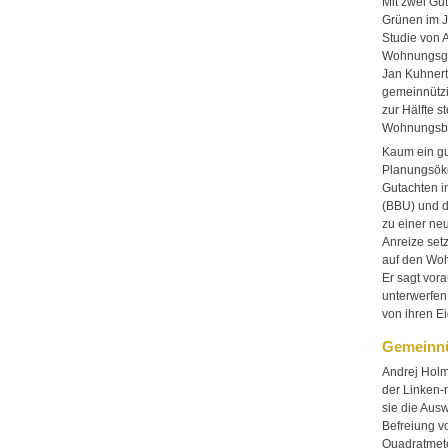
Mit zwei Gu
Grünen im J
Studie von 
Wohnungsgem
Jan Kuhnert
gemeinnützi
zur Hälfte s
Wohnungsbe
Kaum ein gu
Planungsöko
Gutachten 
(BBU) und d
zu einer ne
Anreize set
auf den Woh
Er sagt vor
unterwerfen
von ihren E
Gemeinnü
Andrej Holm
der Linken-
sie die Aus
Befreiung v
Quadratmete