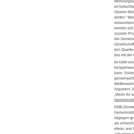
Wohnungsun
im Aufsichts
Gewinn Wo
dürfen.“ We
einkommens
werden soll,
sozialer Pr
der Gemein
Gesellschaf
den Quartie
das mit der
Im GdW sind
beispielswe
kann. Solch
gemeinwohlo
Wettbewerbs
Argument „Wi
„Wenn ihr sc
Gemeinnützi
DMB-Direkto
Gemeinnützi
dagegen gew
sie schlech
etwas, was f