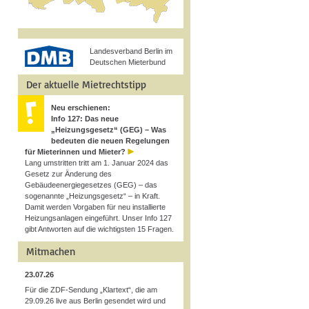
Landesverband Berlin im
Deutschen Mieterbund
Der aktuelle Mietrechtstipp
Neu erschienen:
Info 127: Das neue
„Heizungsgesetz“ (GEG) – Was
bedeuten die neuen Regelungen
für Mieterinnen und Mieter?
Lang umstritten tritt am 1. Januar 2024 das
Gesetz zur Änderung des
Gebäudeenergiegesetzes (GEG) – das
sogenannte „Heizungsgesetz“ – in Kraft.
Damit werden Vorgaben für neu installierte
Heizungsanlagen eingeführt. Unser Info 127
gibt Antworten auf die wichtigsten 15 Fragen.
Mitmachen
23.07.26
Für die ZDF-Sendung „Klartext“, die am
29.09.26 live aus Berlin gesendet wird und