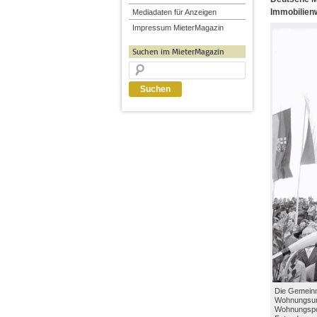
Immobilienw
Mediadaten für Anzeigen
Impressum MieterMagazin
Suchen im MieterMagazin
Die Gemeinn
Wohnungsunt
Wohnungspol