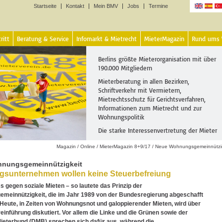
Startseite
Kontakt
Mein BMV
Jobs
Termine
Sprachen
ritt
Beratung & Service
Infomarkt & Mietrecht
MieterMagazin
Rund ums
Berlins größte Mieterorganisation mit über
190.000 Mitgliedern
Mieterberatung in allen Bezirken,
Schriftverkehr mit Vermietern,
Mietrechtsschutz für Gerichtsverfahren,
Informationen zum Mietrecht und zur
Wohnungspolitik
Die starke Interessenvertretung der Mieter
Magazin
/
Online
/
MieterMagazin 8+9/17
/
Neue Wohnungsgemeinnützig
nungsgemeinnützigkeit
sunternehmen wollen keine Steuerbefreiung
s gegen soziale Mieten – so lautete das Prinzip der
meinnützigkeit, die im Jahr 1989 von der Bundesregierung abgeschafft
 Heute, in Zeiten von Wohnungsnot und galoppierender Mieten, wird über
einführung diskutiert. Vor allem die Linke und die Grünen sowie der
ieterbund (DMB) sprechen sich dafür aus, während die