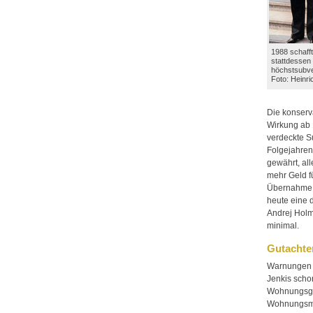
1988 schaff
stattdessen 
höchstsubve
Foto: Heinr
Die konserv
Wirkung ab 
verdeckte Su
Folgejahren
gewährt, al
mehr Geld f
Übernahme d
heute eine d
Andrej Holm 
minimal.
Gutachte
Warnungen h
Jenkis scho
Wohnungsge
Wohnungsmär