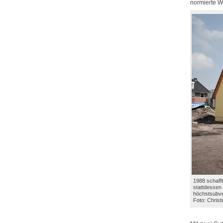
normierte W
1988 schaff
stattdessen 
höchstsubve
Foto: Chris