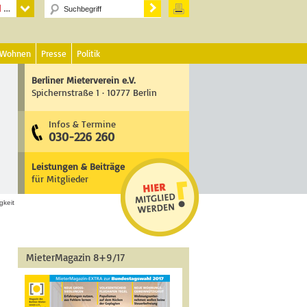
 Wohnen
Presse
Politik
Berliner Mieterverein e.V.
Spichernstraße 1 · 10777 Berlin
Infos & Termine
030-226 260
Leistungen & Beiträge
für Mitglieder
keit
MieterMagazin 8+9/17