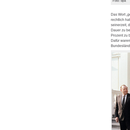
Foto: dpa
Das Wort „g
rechtlich h
seinerzeit,
Dauer zu be
Prozent zu 
Dafür waren
Bundeslände