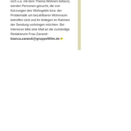
sich u.a. mit dem Thema Wohnen befasst,
werden Personen gesucht, die von
Kürzungen des Wohngelds bzw. der
Problematik um bezahlbaren Wohnraum
betroffen sind und ihr Anliegen im Rahmen
der Sendung vorbringen möchten. Bei
Interesse bitte eine Mail an die zuständige
Redakteurin Frau Zarandi:
bianca.zarandi@gruppe5film.de