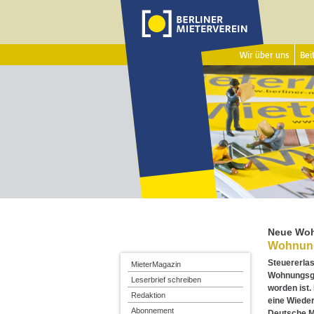
Wir über uns
Beit
Neue Woh
Wohnung
Steuererlas
MieterMagazin
Wohnungsge
Leserbrief schreiben
worden ist.
Redaktion
eine Wieder
Abonnement
Deutsche M