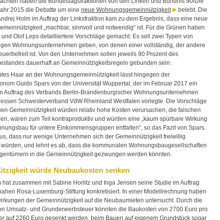
tachten haben die Bundestagsfraktionen von den Linken und Bündnis 90/Die
ahr 2015 die Debatte um eine
neue Wohnungsgemeinnützigkeit
belebt. Die
Andrej Holm im Auftrag der Linksfraktion kam zu dem Ergebnis, dass eine neue
einnützigkeit „machbar, sinnvoll und notwendig“ ist. Für die Grünen haben
 und Olof Leps detailliertere Vorschläge gemacht: Es soll zwei Typen von
gen Wohnungsunternehmen geben, von denen einer vollständig, der andere
teuerbefreit ist. Von den Unternehmen sollen jeweils 90 Prozent des
standes dauerhaft an Gemeinnützigkeitsregeln gebunden sein.
tes Haar an der Wohnungsgemeinnützigkeit lässt hingegen der
nom Guido Spars von der Universität Wuppertal, der im Februar 2017 ein
im Auftrag des Verbands Berlin-Brandenburgischer Wohnungsunternehmen
essen Schwesterverband VdW Rheinland Westfalen vorlegte. Die Vorschläge
uen Gemeinnützigkeit würden relativ hohe Kosten verursachen, die falschen
zen, wären zum Teil kontraproduktiv und würden eine „kaum spürbare Wirkung
nungsbau für untere Einkommensgruppen entfalten“, so das Fazit von Spars.
aus, dass nur wenige Unternehmen sich der Gemeinnützigkeit freiwillig
 würden, und lehnt es ab, dass die kommunalen Wohnungsbaugesellschaften
igentümern in die Gemeinnützigkeit gezwungen werden könnten.
tzigkeit würde Neubaukosten senken
 hat zusammen mit Sabine Horlitz und Inga Jensen seine Studie im Auftrag
nahen Rosa-Luxemburg-Stiftung konkretisiert. In einer Modellrechnung haben
wirkungen der Gemeinnützigkeit auf die Neubaumieten untersucht. Durch die
on Umsatz- und Grunderwerbsteuer könnten die Baukosten von 2700 Euro pro
r auf 2260 Euro gesenkt werden, beim Bauen auf eigenem Grundstück sogar