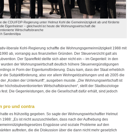
te die CDU/FDP-Regierung unter Helmut Kohl die Gemeinnützigkeit ab und förderte
die Eigenheimer – gleichwohl ist heute die Wohnungswirtschaft die
ntionierte Wirtschaftsbranche
ich Sanden/dpa
ativ-liberale Kohl-Regierung schaffte die Wohnungsgemeinnützigkeit 1988 mit
1990 ab, vorrangig aus finanziellen Gründen. Der Steuerverzicht galt als
bvention. Der Spareffekt stellte sich aber nicht ein – im Gegenteil: in den
 wurden der Wohnungswirtschaft deutlich höhere Steuervergünstigungen
lerdings in Form der Eigentumsförderung. Dazu kam, dass der Staat erheblich
ür die Subjektförderung, also vor allem Wohngeldzahlungen und ab 2005 die
er „Kosten der Unterkunft“, ausgeben musste. „Die Wohnungswirtschaft ist
er höchstsubventionierten Wirtschaftsbranchen“, stellt der Stadtsoziologe
fest. Die Gegenleistungen, die die Gesellschaft dafür erhält, sind jedoch
n pro und contra
atte es frühzeitig gegeben. So sagte der Wohnungswirtschaftler Helmut
n 1988: „Es ist nicht auszuschließen, dass nach der Aufhebung des
meinnützigkeitsgesetzes Engpässe und soziale Probleme auf den
kten auftreten, die die Diskussion über die dann nicht mehr gesetzlich