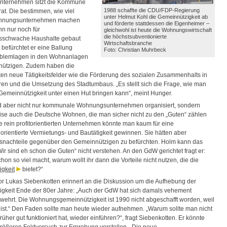
ternehmen sitzt die Kommune
1988 schaffte die CDU/FDP-Regierung
rat. Die bestimmen, wie viel
unter Helmut Kohl die Gemeinnützigkeit ab
hnungsunternehmen machen
und förderte stattdessen die Eigenheimer –
nn nur noch für
gleichwohl ist heute die Wohnungswirtschaft
die höchstsubventionierte
schwache Haushalte gebaut
Wirtschaftsbranche
 befürchtet er eine Ballung
Foto: Christian Muhrbeck
oblemlagen in den Wohnanlagen
nützigen. Zudem haben die
ten neue Tätigkeitsfelder wie die Förderung des sozialen Zusammenhalts in
ren und die Umsetzung des Stadtumbaus. „Es stellt sich die Frage, wie man
 Gemeinnützigkeit unter einen Hut bringen kann“, meint Hunger.
 aber nicht nur kommunale Wohnungsunternehmen organisiert, sondern
ise auch die Deutsche Wohnen, die man sicher nicht zu den „Guten“ zählen
e rein profitorientierten Unternehmen könnte man kaum für eine
rientierte Vermietungs- und Bautätigkeit gewinnen. Sie hätten aber
nachteile gegenüber den Gemeinnützigen zu befürchten. Holm kann das
r sind eh schon die Guten“ nicht verstehen. An den GdW gerichtet fragt er:
hon so viel macht, warum wollt ihr dann die Vorteile nicht nutzen, die die
gkeit
bietet?“
r Lukas Siebenkotten erinnert an die Diskussion um die Aufhebung der
gkeit Ende der 80er Jahre: „Auch der GdW hat sich damals vehement
ehrt. Die Wohnungsgemeinnützigkeit ist 1990 nicht abgeschafft worden, weil
t ist.“ Den Faden sollte man heute wieder aufnehmen. „Warum sollte man nicht
rüher gut funktioniert hat, wieder einführen?“, fragt Siebenkotten. Er könnte