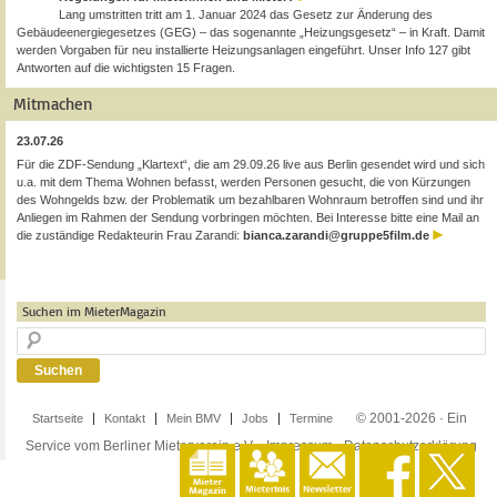
Lang umstritten tritt am 1. Januar 2024 das Gesetz zur Änderung des
Gebäudeenergiegesetzes (GEG) – das sogenannte „Heizungsgesetz“ – in Kraft. Damit
werden Vorgaben für neu installierte Heizungsanlagen eingeführt. Unser Info 127 gibt
Antworten auf die wichtigsten 15 Fragen.
Mitmachen
23.07.26
Für die ZDF-Sendung „Klartext“, die am 29.09.26 live aus Berlin gesendet wird und sich
u.a. mit dem Thema Wohnen befasst, werden Personen gesucht, die von Kürzungen
des Wohngelds bzw. der Problematik um bezahlbaren Wohnraum betroffen sind und ihr
Anliegen im Rahmen der Sendung vorbringen möchten. Bei Interesse bitte eine Mail an
die zuständige Redakteurin Frau Zarandi:
bianca.zarandi@gruppe5film.de
Suchen im MieterMagazin
© 2001-2026 · Ein
Startseite
Kontakt
Mein BMV
Jobs
Termine
Service vom Berliner Mieterverein e.V. ·
Impressum
·
Datenschutzerklärung