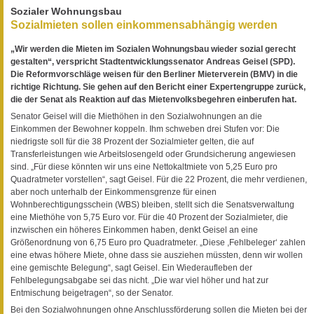
Sozialer Wohnungsbau
Sozialmieten sollen einkommensabhängig werden
„Wir werden die Mieten im Sozialen Wohnungsbau wieder sozial gerecht
gestalten“, verspricht Stadtentwicklungssenator Andreas Geisel (SPD).
Die Reformvorschläge weisen für den Berliner Mieterverein (BMV) in die
richtige Richtung. Sie gehen auf den Bericht einer Expertengruppe zurück,
die der Senat als Reaktion auf das Mietenvolksbegehren einberufen hat.
Senator Geisel will die Miethöhen in den Sozialwohnungen an die
Einkommen der Bewohner koppeln. Ihm schweben drei Stufen vor: Die
niedrigste soll für die 38 Prozent der Sozialmieter gelten, die auf
Transferleistungen wie Arbeitslosengeld oder Grundsicherung angewiesen
sind. „Für diese könnten wir uns eine Nettokaltmiete von 5,25 Euro pro
Quadratmeter vorstellen“, sagt Geisel. Für die 22 Prozent, die mehr verdienen,
aber noch unterhalb der Einkommensgrenze für einen
Wohnberechtigungsschein (WBS) bleiben, stellt sich die Senatsverwaltung
eine Miethöhe von 5,75 Euro vor. Für die 40 Prozent der Sozialmieter, die
inzwischen ein höheres Einkommen haben, denkt Geisel an eine
Größenordnung von 6,75 Euro pro Quadratmeter. „Diese ,Fehlbeleger‘ zahlen
eine etwas höhere Miete, ohne dass sie ausziehen müssten, denn wir wollen
eine gemischte Belegung“, sagt Geisel. Ein Wiederaufleben der
Fehlbelegungsabgabe sei das nicht. „Die war viel höher und hat zur
Entmischung beigetragen“, so der Senator.
Bei den Sozialwohnungen ohne Anschlussförderung sollen die Mieten bei der