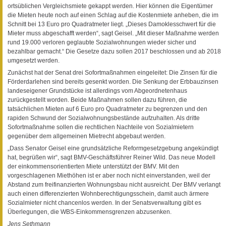
ortsüblichen Vergleichsmiete gekappt werden. Hier können die Eigentümer
die Mieten heute noch auf einen Schlag auf die Kostenmiete anheben, die im
Schnitt bei 13 Euro pro Quadratmeter liegt. „Dieses Damoklesschwert für die
Mieter muss abgeschafft werden“, sagt Geisel. „Mit dieser Maßnahme werden
rund 19.000 verloren geglaubte Sozialwohnungen wieder sicher und
bezahlbar gemacht.“ Die Gesetze dazu sollen 2017 beschlossen und ab 2018
umgesetzt werden.
Zunächst hat der Senat drei Sofortmaßnahmen eingeleitet: Die Zinsen für die
Förderdarlehen sind bereits gesenkt worden. Die Senkung der Erbbauzinsen
landeseigener Grundstücke ist allerdings vom Abgeordnetenhaus
zurückgestellt worden. Beide Maßnahmen sollen dazu führen, die
tatsächlichen Mieten auf 6 Euro pro Quadratmeter zu begrenzen und den
rapiden Schwund der Sozialwohnungsbestände aufzuhalten. Als dritte
Sofortmaßnahme sollen die rechtlichen Nachteile von Sozialmietern
gegenüber dem allgemeinen Mietrecht abgebaut werden.
„Dass Senator Geisel eine grundsätzliche Reformgesetzgebung angekündigt
hat, begrüßen wir“, sagt BMV-Geschäftsführer Reiner Wild. Das neue Modell
der einkommensorientierten Miete unterstützt der BMV. Mit den
vorgeschlagenen Miethöhen ist er aber noch nicht einverstanden, weil der
Abstand zum freifinanzierten Wohnungsbau nicht ausreicht. Der BMV verlangt
auch einen differenzierten Wohnberechtigungsschein, damit auch ärmere
Sozialmieter nicht chancenlos werden. In der Senatsverwaltung gibt es
Überlegungen, die WBS-Einkommensgrenzen abzusenken.
Jens Sethmann