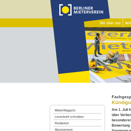
Wir über uns
Beit
Fachgesp
Kündigu
Am 1. Juli 
MieterMagazin
über Verbe
Leserbrief schreiben
besonderer
Redaktion
Bewertung d
Abonnement
Spannung e