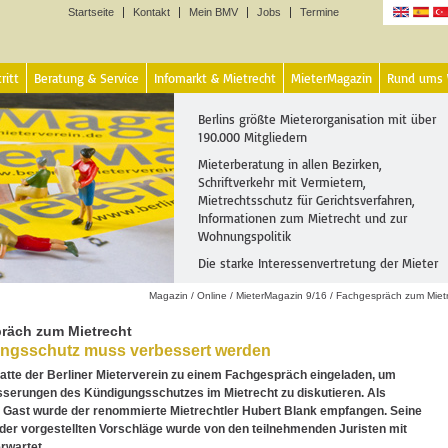
Startseite
Kontakt
Mein BMV
Jobs
Termine
Sprachen
ritt
Beratung & Service
Infomarkt & Mietrecht
MieterMagazin
Rund ums
Berlins größte Mieterorganisation mit über
190.000 Mitgliedern
Mieterberatung in allen Bezirken,
Schriftverkehr mit Vermietern,
Mietrechtsschutz für Gerichtsverfahren,
Informationen zum Mietrecht und zur
Wohnungspolitik
Die starke Interessenvertretung der Mieter
Magazin
/
Online
/
MieterMagazin 9/16
/
Fachgespräch zum Miet
räch zum Mietrecht
ngsschutz muss verbessert werden
hatte der Berliner Mieterverein zu einem Fachgespräch eingeladen, um
sserungen des Kündigungsschutzes im Mietrecht zu diskutieren. Als
 Gast wurde der renommierte Mietrechtler Hubert Blank empfangen. Seine
er vorgestellten Vorschläge wurde von den teilnehmenden Juristen mit
rwartet.