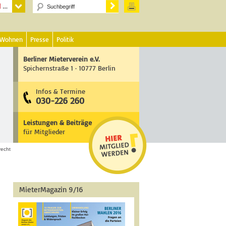
 Wohnen
Presse
Politik
Berliner Mieterverein e.V.
Spichernstraße 1 · 10777 Berlin
Infos & Termine
030-226 260
Leistungen & Beiträge
für Mitglieder
recht
MieterMagazin 9/16