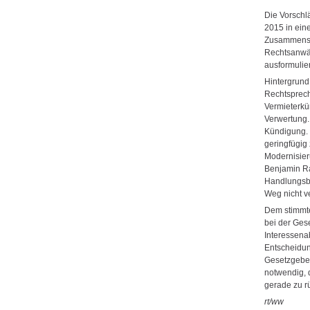
Die Vorsch
2015 in ein
Zusammensch
Rechtsanwäl
ausformulie
Hintergrund 
Rechtsprech
Vermieterkü
Verwertung. 
Kündigung. „
geringfügig
Modernisieru
Benjamin Ra
Handlungsb
Weg nicht v
Dem stimmte
bei der Ges
Interessena
Entscheidun
Gesetzgeber
notwendig, 
gerade zu r
rt/ww