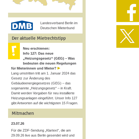
Landesverband Berlin im
Deutschen Mieterbund
Der aktuelle Mietrechtstipp
Neu erschienen:
Info 127: Das neue
„Heizungsgesetz“ (GEG) – Was
bedeuten die neuen Regelungen
für Mieterinnen und Mieter?
Lang umstritten tritt am 1. Januar 2024 das
Gesetz zur Änderung des
Gebäudeenergiegesetzes (GEG) – das
sogenannte „Heizungsgesetz“ – in Kraft.
Damit werden Vorgaben für neu installierte
Heizungsanlagen eingeführt. Unser Info 127
gibt Antworten auf die wichtigsten 15 Fragen.
Mitmachen
23.07.26
Für die ZDF-Sendung „Klartext“, die am
29.09.26 live aus Berlin gesendet wird und