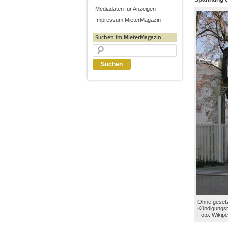
Mediadaten für Anzeigen
Impressum MieterMagazin
Suchen im MieterMagazin
Ohne gesetz
Kündigungsr
Foto: Wikipe