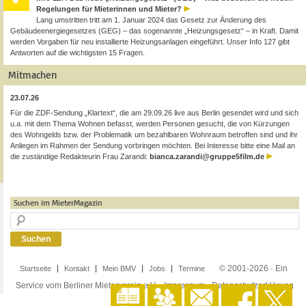
Regelungen für Mieterinnen und Mieter?
Lang umstritten tritt am 1. Januar 2024 das Gesetz zur Änderung des
Gebäudeenergiegesetzes (GEG) – das sogenannte „Heizungsgesetz“ – in Kraft. Damit
werden Vorgaben für neu installierte Heizungsanlagen eingeführt. Unser Info 127 gibt
Antworten auf die wichtigsten 15 Fragen.
Mitmachen
23.07.26
Für die ZDF-Sendung „Klartext“, die am 29.09.26 live aus Berlin gesendet wird und sich
u.a. mit dem Thema Wohnen befasst, werden Personen gesucht, die von Kürzungen
des Wohngelds bzw. der Problematik um bezahlbaren Wohnraum betroffen sind und ihr
Anliegen im Rahmen der Sendung vorbringen möchten. Bei Interesse bitte eine Mail an
die zuständige Redakteurin Frau Zarandi:
bianca.zarandi@gruppe5film.de
Suchen im MieterMagazin
© 2001-2026 · Ein
Startseite
Kontakt
Mein BMV
Jobs
Termine
Service vom Berliner Mieterverein e.V. ·
Impressum
·
Datenschutzerklärung