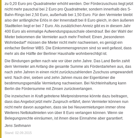
zu 0,20 Euro pro Quadratmeter erhöht werden. Der Förderzuschuss liegt jetzt
nicht mehr pauschal bei 2 Euro pro Quadratmeter, sondern innerhalb des S-
Bahn-Rings bei 2,50 Euro, außerhalb bei 1,50 Euro. Für den Vermieter bleibt
also der anfängliche Erlös in der Innenstadt bei 8 Euro gleich, in den äußeren
Stadtteilen liegt er bei 7 Euro. Als zusätzlichen Anreiz gibt es in diesem Jahr
400 Euro als einmalige Aufwendungspauschale obendrauf. Bei der Wahl der
Mieter bekommen die Vermieter auch mehr Freiheit: Einen „besonderen
Wohnbedarf“ müssen die Mieter nicht mehr nachweisen, es genügt ein
einfacher Berliner WBS. Die Einkommensgrenzen sind so weit gefasst, dass
mehr als die Hälfte der Berliner Haushalte wohnberechtigt ist.
Die Bindungen gelten nach wie vor über zehn Jahre. Das Land Berlin zahlt
dem Vermieter am Anfang die gesamte Summe als Förderdarlehen aus, das
nach zehn Jahren in einen nicht zurückzuzahlenden Zuschuss umgewandelt
wird. Nach drei, sieben und zehn Jahren muss der Eigentümer die
bestimmungsgemäße Vermietung nachweisen. Bei Nichteinhaltung kann
Berlin die Fördersumme mit Zinsen zurückverlangen.
Die inzwischen in Kraft getretene Mietpreisbremse könnte dazu beitragen,
dass das Angebot jetzt mehr Zuspruch erfährt, denn Vermieter können nun
nicht mehr davon ausgehen, dass sie bei Neuvermietungen immer ohne
Weiteres Nettokaltmieten von über 8 Euro verlangen können. Wenn sie
Belegungsrechte einräumen, ist ihnen diese Einnahme aber garantiert.
Jens Sethmann
Stand: 02.09.2015