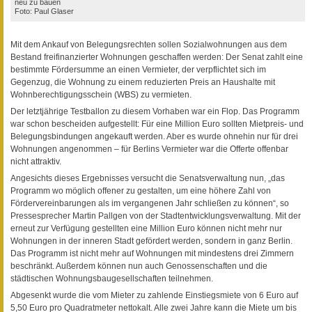
neu zu bauen
Foto: Paul Glaser
Mit dem Ankauf von Belegungsrechten sollen Sozialwohnungen aus dem
Bestand freifinanzierter Wohnungen geschaffen werden: Der Senat zahlt eine
bestimmte Fördersumme an einen Vermieter, der verpflichtet sich im
Gegenzug, die Wohnung zu einem reduzierten Preis an Haushalte mit
Wohnberechtigungsschein (WBS) zu vermieten.
Der letztjährige Testballon zu diesem Vorhaben war ein Flop. Das Programm
war schon bescheiden aufgestellt: Für eine Million Euro sollten Mietpreis- und
Belegungsbindungen angekauft werden. Aber es wurde ohnehin nur für drei
Wohnungen angenommen – für Berlins Vermieter war die Offerte offenbar
nicht attraktiv.
Angesichts dieses Ergebnisses versucht die Senatsverwaltung nun, „das
Programm wo möglich offener zu gestalten, um eine höhere Zahl von
Fördervereinbarungen als im vergangenen Jahr schließen zu können“, so
Pressesprecher Martin Pallgen von der Stadtentwicklungsverwaltung. Mit der
erneut zur Verfügung gestellten eine Million Euro können nicht mehr nur
Wohnungen in der inneren Stadt gefördert werden, sondern in ganz Berlin.
Das Programm ist nicht mehr auf Wohnungen mit mindestens drei Zimmern
beschränkt. Außerdem können nun auch Genossenschaften und die
städtischen Wohnungsbaugesellschaften teilnehmen.
Abgesenkt wurde die vom Mieter zu zahlende Einstiegsmiete von 6 Euro auf
5,50 Euro pro Quadratmeter nettokalt. Alle zwei Jahre kann die Miete um bis