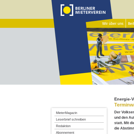
Wir über uns
Beit
Energie-
Terminw
Der Volkse
MieterMagazin
und den Au
Leserbrief schreiben
statt. Mit 
Redaktion
die Abstim
Abonnement