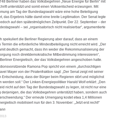
48 Berliner haben das Volksbegehren „Neue Energie für Berlin“ mit
chrift unterstützt und somit einen Volksentscheid erzwungen. Mit
mmung am Tag der Bundestagswahl wäre eine hohe Beteiligung
t, das Ergebnis hätte damit eine breite Legitimation. Der Senat legte
jedoch auf den spätestmöglichen Zeitpunkt. Der 22. September – der
estagswahl – sei „organisatorisch nicht realisierbar“, argumentierte
ch spekuliert die Berliner Regierung aber darauf, dass an einem
Termin die erforderliche Mindestbeteiligung nicht erreicht wird. „Der
amit deutlich gemacht, dass ihn weder die Rekommunalisierung der
orgung noch direktdemokratische Mitbestimmung interessieren“,
er Berliner Energietisch, der das Volksbegehren angeschoben hatte.
tionsvorsitzende Ramona Pop spricht von einem „durchsichtigen
vel Mayer von der Piratenfraktion sagt: „Der Senat zeigt mit seiner
n Entscheidung, dass der Bürger beim Regieren stört und möglichst
 werden soll.“ Der Linken-Energiepolitiker Harald Wolf erklärt: „Den
id nicht auf den Tag der Bundestagswahl zu legen, ist nicht nur eine
 derjenigen, die das Volksbegehren unterstützt haben, sondern auch
erschwendung.“ Der erneute Urnengang kostet etwa 1,4 Millionen
ergietisch mobilisiert nun für den 3. November: „Jetzt erst recht!“
ann
.2013