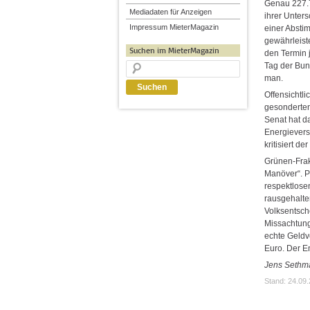
Genau 227.7
Mediadaten für Anzeigen
ihrer Unters
Impressum MieterMagazin
einer Absti
gewährleiste
Suchen im MieterMagazin
den Termin 
Tag der Bund
man.
Offensichtli
gesonderten 
Senat hat d
Energievers
kritisiert d
Grünen-Frak
Manöver“. Pa
respektlose
rausgehalten
Volksentsche
Missachtung
echte Geldv
Euro. Der En
Jens Sethm
Stand: 24.09