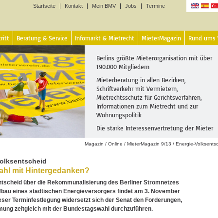
Startseite
Kontakt
Mein BMV
Jobs
Termine
Sprachen
ritt
Beratung & Service
Infomarkt & Mietrecht
MieterMagazin
Rund ums
Berlins größte Mieterorganisation mit über
190.000 Mitgliedern
Mieterberatung in allen Bezirken,
Schriftverkehr mit Vermietern,
Mietrechtsschutz für Gerichtsverfahren,
Informationen zum Mietrecht und zur
Wohnungspolitik
Die starke Interessenvertretung der Mieter
Magazin
/
Online
/
MieterMagazin 9/13
/
Energie-Volksents
Volksentscheid
ahl mit Hintergedanken?
ntscheid über die Rekommunalisierung des Berliner Stromnetzes
fbau eines städtischen Energieversorgers findet am 3. November
dieser Terminfestlegung widersetzt sich der Senat den Forderungen,
mung zeitgleich mit der Bundestagswahl durchzuführen.