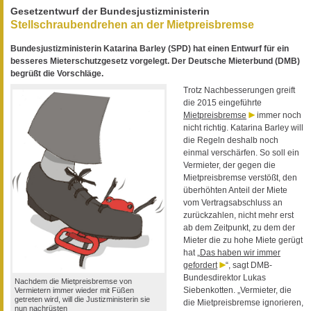
Gesetzentwurf der Bundesjustizministerin
Stellschraubendrehen an der Mietpreisbremse
Bundesjustizministerin Katarina Barley (SPD) hat einen Entwurf für ein
besseres Mieterschutzgesetz vorgelegt. Der Deutsche Mieterbund (DMB)
begrüßt die Vorschläge.
Trotz Nachbesserungen greift
die 2015 eingeführte
Mietpreisbremse
immer noch
nicht richtig. Katarina Barley will
die Regeln deshalb noch
einmal verschärfen. So soll ein
Vermieter, der gegen die
Mietpreisbremse verstößt, den
überhöhten Anteil der Miete
vom Vertragsabschluss an
zurückzahlen, nicht mehr erst
ab dem Zeitpunkt, zu dem der
Mieter die zu hohe Miete gerügt
hat „
Das haben wir immer
gefordert
“, sagt DMB-
Bundesdirektor Lukas
Nachdem die Mietpreisbremse von
Siebenkotten. „Vermieter, die
Vermietern immer wieder mit Füßen
getreten wird, will die Justizministerin sie
die Mietpreisbremse ignorieren,
nun nachrüsten