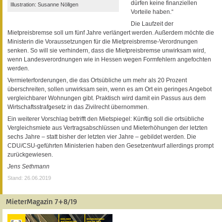
dürfen keine finanziellen
Illustration: Susanne Nöllgen
Vorteile haben.“
Die Laufzeit der
Mietpreisbremse soll um fünf Jahre verlängert werden. Außerdem möchte die
Ministerin die Voraussetzungen für die Mietpreisbremse-Verordnungen
senken. So will sie verhindern, dass die Mietpreisbremse unwirksam wird,
wenn Landesverordnungen wie in Hessen wegen Formfehlern angefochten
werden.
Vermieterforderungen, die das Ortsübliche um mehr als 20 Prozent
überschreiten, sollen unwirksam sein, wenn es am Ort ein geringes Angebot
vergleichbarer Wohnungen gibt. Praktisch wird damit ein Passus aus dem
Wirtschaftsstrafgesetz in das Zivilrecht übernommen.
Ein weiterer Vorschlag betrifft den Mietspiegel: Künftig soll die ortsübliche
Vergleichsmiete aus Vertragsabschlüssen und Mieterhöhungen der letzten
sechs Jahre – statt bisher der letzten vier Jahre – gebildet werden. Die
CDU/CSU-geführten Ministerien haben den Gesetzentwurf allerdings prompt
zurückgewiesen.
Jens Sethmann
Stand: 26.06.2019
MieterMagazin 7+8/19