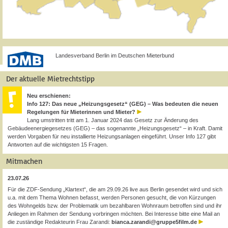
Landesverband Berlin im Deutschen Mieterbund
Der aktuelle Mietrechtstipp
Neu erschienen:
Info 127: Das neue „Heizungsgesetz“ (GEG) – Was bedeuten die neuen
Regelungen für Mieterinnen und Mieter?
Lang umstritten tritt am 1. Januar 2024 das Gesetz zur Änderung des
Gebäudeenergiegesetzes (GEG) – das sogenannte „Heizungsgesetz“ – in Kraft. Damit
werden Vorgaben für neu installierte Heizungsanlagen eingeführt. Unser Info 127 gibt
Antworten auf die wichtigsten 15 Fragen.
Mitmachen
23.07.26
Für die ZDF-Sendung „Klartext“, die am 29.09.26 live aus Berlin gesendet wird und sich
u.a. mit dem Thema Wohnen befasst, werden Personen gesucht, die von Kürzungen
des Wohngelds bzw. der Problematik um bezahlbaren Wohnraum betroffen sind und ihr
Anliegen im Rahmen der Sendung vorbringen möchten. Bei Interesse bitte eine Mail an
die zuständige Redakteurin Frau Zarandi:
bianca.zarandi@gruppe5film.de