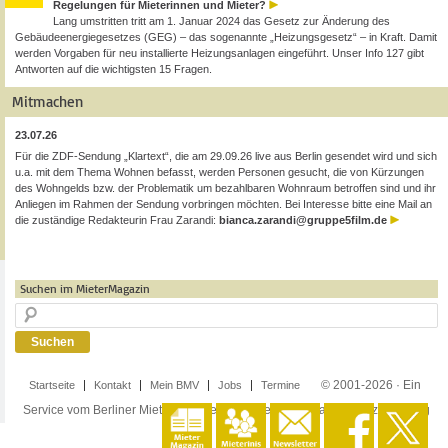
Regelungen für Mieterinnen und Mieter?
Lang umstritten tritt am 1. Januar 2024 das Gesetz zur Änderung des
Gebäudeenergiegesetzes (GEG) – das sogenannte „Heizungsgesetz“ – in Kraft. Damit
werden Vorgaben für neu installierte Heizungsanlagen eingeführt. Unser Info 127 gibt
Antworten auf die wichtigsten 15 Fragen.
Mitmachen
23.07.26
Für die ZDF-Sendung „Klartext“, die am 29.09.26 live aus Berlin gesendet wird und sich
u.a. mit dem Thema Wohnen befasst, werden Personen gesucht, die von Kürzungen
des Wohngelds bzw. der Problematik um bezahlbaren Wohnraum betroffen sind und ihr
Anliegen im Rahmen der Sendung vorbringen möchten. Bei Interesse bitte eine Mail an
die zuständige Redakteurin Frau Zarandi:
bianca.zarandi@gruppe5film.de
Suchen im MieterMagazin
© 2001-2026 · Ein
Startseite
Kontakt
Mein BMV
Jobs
Termine
Service vom Berliner Mieterverein e.V. ·
Impressum
·
Datenschutzerklärung