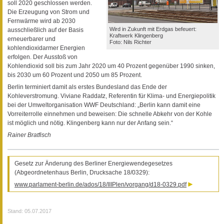
soll 2020 geschlossen werden.
Die Erzeugung von Strom und
Fernwärme wird ab 2030
Wird in Zukunft mit Erdgas befeuert:
ausschließlich auf der Basis
Kraftwerk Klingenberg
erneuerbarer und
Foto: Nils Richter
kohlendioxidarmer Energien
erfolgen. Der Ausstoß von
Kohlendioxid soll bis zum Jahr 2020 um 40 Prozent gegenüber 1990 sinken,
bis 2030 um 60 Prozent und 2050 um 85 Prozent.
Berlin terminiert damit als erstes Bundesland das Ende der
Kohleverstromung. Viviane Raddatz, Referentin für Klima- und Energiepolitik
bei der Umweltorganisation WWF Deutschland: „Berlin kann damit eine
Vorreiterrolle einnehmen und beweisen: Die schnelle Abkehr von der Kohle
ist möglich und nötig. Klingenberg kann nur der Anfang sein.“
Rainer Bratfisch
Gesetz zur Änderung des Berliner Energiewendegesetzes
(Abgeordnetenhaus Berlin, Drucksache 18/0329):
www.parlament-berlin.de/ados/18/IIIPlen/vorgang/d18-0329.pdf
Stand: 05.07.2017