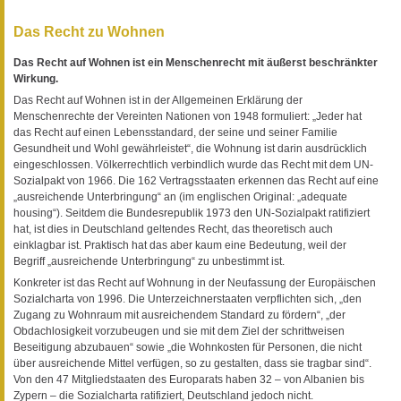
Das Recht zu Wohnen
Das Recht auf Wohnen ist ein Menschenrecht mit äußerst beschränkter
Wirkung.
Das Recht auf Wohnen ist in der Allgemeinen Erklärung der
Menschenrechte der Vereinten Nationen von 1948 formuliert: „Jeder hat
das Recht auf einen Lebensstandard, der seine und seiner Familie
Gesundheit und Wohl gewährleistet“, die Wohnung ist darin ausdrücklich
eingeschlossen. Völkerrechtlich verbindlich wurde das Recht mit dem UN-
Sozialpakt von 1966. Die 162 Vertragsstaaten erkennen das Recht auf eine
„ausreichende Unterbringung“ an (im englischen Original: „adequate
housing“). Seitdem die Bundesrepublik 1973 den UN-Sozialpakt ratifiziert
hat, ist dies in Deutschland geltendes Recht, das theoretisch auch
einklagbar ist. Praktisch hat das aber kaum eine Bedeutung, weil der
Begriff „ausreichende Unterbringung“ zu unbestimmt ist.
Konkreter ist das Recht auf Wohnung in der Neufassung der Europäischen
Sozialcharta von 1996. Die Unterzeichnerstaaten verpflichten sich, „den
Zugang zu Wohnraum mit ausreichendem Standard zu fördern“, „der
Obdachlosigkeit vorzubeugen und sie mit dem Ziel der schrittweisen
Beseitigung abzubauen“ sowie „die Wohnkosten für Personen, die nicht
über ausreichende Mittel verfügen, so zu gestalten, dass sie tragbar sind“.
Von den 47 Mitgliedstaaten des Europarats haben 32 – von Albanien bis
Zypern – die Sozialcharta ratifiziert, Deutschland jedoch nicht.