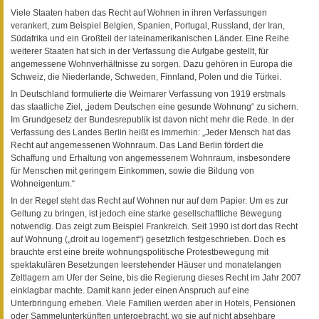
Viele Staaten haben das Recht auf Wohnen in ihren Verfassungen
verankert, zum Beispiel Belgien, Spanien, Portugal, Russland, der Iran,
Südafrika und ein Großteil der lateinamerikanischen Länder. Eine Reihe
weiterer Staaten hat sich in der Verfassung die Aufgabe gestellt, für
angemessene Wohnverhältnisse zu sorgen. Dazu gehören in Europa die
Schweiz, die Niederlande, Schweden, Finnland, Polen und die Türkei.
In Deutschland formulierte die Weimarer Verfassung von 1919 erstmals
das staatliche Ziel, „jedem Deutschen eine gesunde Wohnung“ zu sichern.
Im Grundgesetz der Bundesrepublik ist davon nicht mehr die Rede. In der
Verfassung des Landes Berlin heißt es immerhin: „Jeder Mensch hat das
Recht auf angemessenen Wohnraum. Das Land Berlin fördert die
Schaffung und Erhaltung von angemessenem Wohnraum, insbesondere
für Menschen mit geringem Einkommen, sowie die Bildung von
Wohneigentum.“
In der Regel steht das Recht auf Wohnen nur auf dem Papier. Um es zur
Geltung zu bringen, ist jedoch eine starke gesellschaftliche Bewegung
notwendig. Das zeigt zum Beispiel Frankreich. Seit 1990 ist dort das Recht
auf Wohnung („droit au logement“) gesetzlich festgeschrieben. Doch es
brauchte erst eine breite wohnungspolitische Protestbewegung mit
spektakulären Besetzungen leerstehender Häuser und monatelangen
Zeltlagern am Ufer der Seine, bis die Regierung dieses Recht im Jahr 2007
einklagbar machte. Damit kann jeder einen Anspruch auf eine
Unterbringung erheben. Viele Familien werden aber in Hotels, Pensionen
oder Sammelunterkünften untergebracht, wo sie auf nicht absehbare