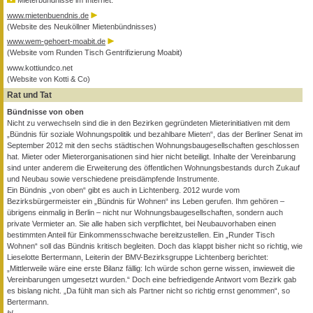
Mieterbündnisse im Internet:
www.mietenbuendnis.de
(Website des Neuköllner Mietenbündnisses)
www.wem-gehoert-moabit.de
(Website vom Runden Tisch Gentrifizierung Moabit)
www.kottiundco.net
(Website von Kotti & Co)
Rat und Tat
Bündnisse von oben
Nicht zu verwechseln sind die in den Bezirken gegründeten Mieterinitiativen mit dem
„Bündnis für soziale Wohnungspolitik und bezahlbare Mieten“, das der Berliner Senat im
September 2012 mit den sechs städtischen Wohnungsbaugesellschaften geschlossen
hat. Mieter oder Mieterorganisationen sind hier nicht beteiligt. Inhalte der Vereinbarung
sind unter anderem die Erweiterung des öffentlichen Wohnungsbestands durch Zukauf
und Neubau sowie verschiedene preisdämpfende Instrumente.
Ein Bündnis „von oben“ gibt es auch in Lichtenberg. 2012 wurde vom
Bezirksbürgermeister ein „Bündnis für Wohnen“ ins Leben gerufen. Ihm gehören –
übrigens einmalig in Berlin – nicht nur Wohnungsbaugesellschaften, sondern auch
private Vermieter an. Sie alle haben sich verpflichtet, bei Neubauvorhaben einen
bestimmten Anteil für Einkommensschwache bereitzustellen. Ein „Runder Tisch
Wohnen“ soll das Bündnis kritisch begleiten. Doch das klappt bisher nicht so richtig, wie
Lieselotte Bertermann, Leiterin der BMV-Bezirksgruppe Lichtenberg berichtet:
„Mittlerweile wäre eine erste Bilanz fällig: Ich würde schon gerne wissen, inwieweit die
Vereinbarungen umgesetzt wurden.“ Doch eine befriedigende Antwort vom Bezirk gab
es bislang nicht. „Da fühlt man sich als Partner nicht so richtig ernst genommen“, so
Bertermann.