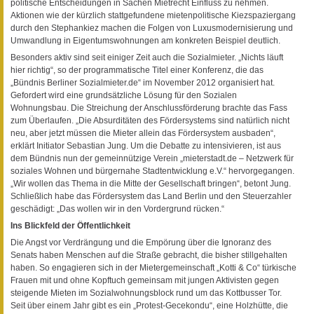
politische Entscheidungen in Sachen Mietrecht Einfluss zu nehmen.
Aktionen wie der kürzlich stattgefundene mietenpolitische Kiezspaziergang
durch den Stephankiez machen die Folgen von Luxusmodernisierung und
Umwandlung in Eigentumswohnungen am konkreten Beispiel deutlich.
Besonders aktiv sind seit einiger Zeit auch die Sozialmieter. „Nichts läuft
hier richtig“, so der programmatische Titel einer Konferenz, die das
„Bündnis Berliner Sozialmieter.de“ im November 2012 organisiert hat.
Gefordert wird eine grundsätzliche Lösung für den Sozialen
Wohnungsbau. Die Streichung der Anschlussförderung brachte das Fass
zum Überlaufen. „Die Absurditäten des Fördersystems sind natürlich nicht
neu, aber jetzt müssen die Mieter allein das Fördersystem ausbaden“,
erklärt Initiator Sebastian Jung. Um die Debatte zu intensivieren, ist aus
dem Bündnis nun der gemeinnützige Verein „mieterstadt.de – Netzwerk für
soziales Wohnen und bürgernahe Stadtentwicklung e.V.“ hervorgegangen.
„Wir wollen das Thema in die Mitte der Gesellschaft bringen“, betont Jung.
Schließlich habe das Fördersystem das Land Berlin und den Steuerzahler
geschädigt: „Das wollen wir in den Vordergrund rücken.“
Ins Blickfeld der Öffentlichkeit
Die Angst vor Verdrängung und die Empörung über die Ignoranz des
Senats haben Menschen auf die Straße gebracht, die bisher stillgehalten
haben. So engagieren sich in der Mietergemeinschaft „Kotti & Co“ türkische
Frauen mit und ohne Kopftuch gemeinsam mit jungen Aktivisten gegen
steigende Mieten im Sozialwohnungsblock rund um das Kottbusser Tor.
Seit über einem Jahr gibt es ein „Protest-Gecekondu“, eine Holzhütte, die