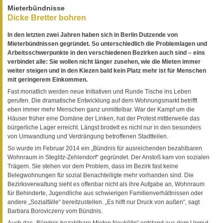
Mieterbündnisse
Dicke Bretter bohren
In den letzten zwei Jahren haben sich in Berlin Dutzende von
Mieterbündnissen gegründet. So unterschiedlich die Problemlagen und
Arbeitsschwerpunkte in den verschiedenen Bezirken auch sind – eins
verbindet alle: Sie wollen nicht länger zusehen, wie die Mieten immer
weiter steigen und in den Kiezen bald kein Platz mehr ist für Menschen
mit geringerem Einkommen.
Fast monatlich werden neue Initiativen und Runde Tische ins Leben
gerufen. Die dramatische Entwicklung auf dem Wohnungsmarkt betrifft
eben immer mehr Menschen ganz unmittelbar. War der Kampf um die
Häuser früher eine Domäne der Linken, hat der Protest mittlerweile das
bürgerliche Lager erreicht. Längst brodelt es nicht nur in den besonders
von Umwandlung und Verdrängung betroffenen Stadtteilen.
So wurde im Februar 2014 ein „Bündnis für ausreichenden bezahlbaren
Wohnraum in Steglitz-Zehlendorf“ gegründet. Der Anstoß kam von sozialen
Trägern. Sie stehen vor dem Problem, dass im Bezirk fast keine
Belegwohnungen für sozial Benachteiligte mehr vorhanden sind. Die
Bezirksverwaltung sieht es offenbar nicht als ihre Aufgabe an, Wohnraum
für Behinderte, Jugendliche aus schwierigen Familienverhältnissen oder
andere „Sozialfälle“ bereitzustellen. „Es hilft nur Druck von außen“, sagt
Barbara Boroviczeny vom Bündnis.
Auch das „Bündnis bezahlbare Mieten Neukölln“ entstand aus dem Unmut