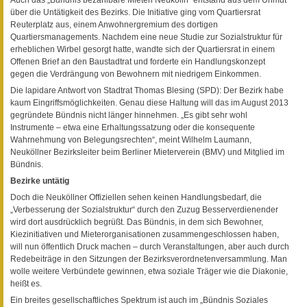
über die Untätigkeit des Bezirks. Die Initiative ging vom Quartiersrat
Reuterplatz aus, einem Anwohnergremium des dortigen
Quartiersmanagements. Nachdem eine neue Studie zur Sozialstruktur für
erheblichen Wirbel gesorgt hatte, wandte sich der Quartiersrat in einem
Offenen Brief an den Baustadtrat und forderte ein Handlungskonzept
gegen die Verdrängung von Bewohnern mit niedrigem Einkommen.
Die lapidare Antwort von Stadtrat Thomas Blesing (SPD): Der Bezirk habe
kaum Eingriffsmöglichkeiten. Genau diese Haltung will das im August 2013
gegründete Bündnis nicht länger hinnehmen. „Es gibt sehr wohl
Instrumente – etwa eine Erhaltungssatzung oder die konsequente
Wahrnehmung von Belegungsrechten“, meint Wilhelm Laumann,
Neuköllner Bezirksleiter beim Berliner Mieterverein (BMV) und Mitglied im
Bündnis.
Bezirke untätig
Doch die Neuköllner Offiziellen sehen keinen Handlungsbedarf, die
„Verbesserung der Sozialstruktur“ durch den Zuzug Besserverdienender
wird dort ausdrücklich begrüßt. Das Bündnis, in dem sich Bewohner,
Kiezinitiativen und Mieterorganisationen zusammengeschlossen haben,
will nun öffentlich Druck machen – durch Veranstaltungen, aber auch durch
Redebeiträge in den Sitzungen der Bezirksverordnetenversammlung. Man
wolle weitere Verbündete gewinnen, etwa soziale Träger wie die Diakonie,
heißt es.
Ein breites gesellschaftliches Spektrum ist auch im „Bündnis Soziales