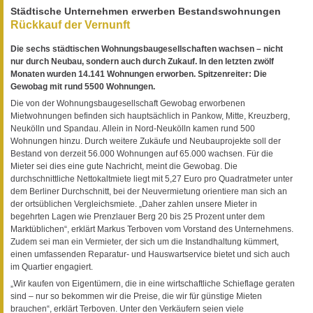
Städtische Unternehmen erwerben Bestandswohnungen
Rückkauf der Vernunft
Die sechs städtischen Wohnungsbaugesellschaften wachsen – nicht
nur durch Neubau, sondern auch durch Zukauf. In den letzten zwölf
Monaten wurden 14.141 Wohnungen erworben. Spitzenreiter: Die
Gewobag mit rund 5500 Wohnungen.
Die von der Wohnungsbaugesellschaft Gewobag erworbenen
Mietwohnungen befinden sich hauptsächlich in Pankow, Mitte, Kreuzberg,
Neukölln und Spandau. Allein in Nord-Neukölln kamen rund 500
Wohnungen hinzu. Durch weitere Zukäufe und Neubauprojekte soll der
Bestand von derzeit 56.000 Wohnungen auf 65.000 wachsen. Für die
Mieter sei dies eine gute Nachricht, meint die Gewobag. Die
durchschnittliche Nettokaltmiete liegt mit 5,27 Euro pro Quadratmeter unter
dem Berliner Durchschnitt, bei der Neuvermietung orientiere man sich an
der ortsüblichen Vergleichsmiete. „Daher zahlen unsere Mieter in
begehrten Lagen wie Prenzlauer Berg 20 bis 25 Prozent unter dem
Marktüblichen“, erklärt Markus Terboven vom Vorstand des Unternehmens.
Zudem sei man ein Vermieter, der sich um die Instandhaltung kümmert,
einen umfassenden Reparatur- und Hauswartservice bietet und sich auch
im Quartier engagiert.
„Wir kaufen von Eigentümern, die in eine wirtschaftliche Schieflage geraten
sind – nur so bekommen wir die Preise, die wir für günstige Mieten
brauchen“, erklärt Terboven. Unter den Verkäufern seien viele