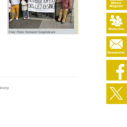
Foto: Peter Homann/ Gegendruck
lärung