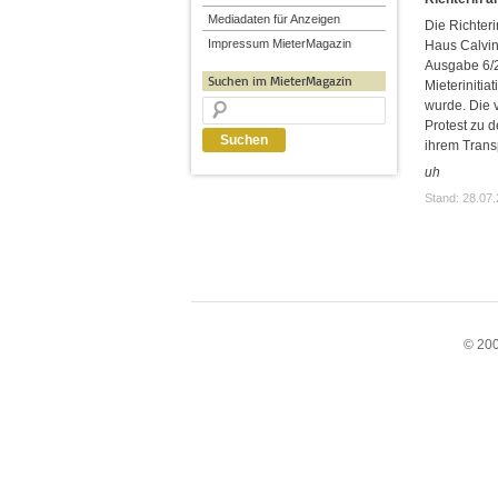
Mediadaten für Anzeigen
Die Richteri
Impressum MieterMagazin
Haus Calvin
Ausgabe 6/2
Suchen im MieterMagazin
Mieterinitia
wurde. Die v
Protest zu 
ihrem Trans
uh
Stand: 28.07
© 200