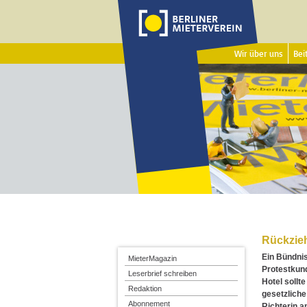
Wir über uns
Beit
Rückzieh
Ein Bündnis
MieterMagazin
Protestkun
Leserbrief schreiben
Hotel sollt
Redaktion
gesetzliche
Abonnement
Richterin 