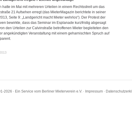
n hatte im Mai mit mehreren Urteilen in einem Rechtsstreit um das
straße 21 Aufsehen erregt (das MieterMagazin berichtete in seiner
013, Seite 9: „Landgericht macht Mieter wehrlos“). Der Protest der
tiven bewirkte, dass das Seminar im Esplanade kurzfristig abgesagt
on den Urteilen zur Calvinstraße betroffenen Mieter begleiteten den
der angekündigten Veranstaltung mit einem geharnischten Spruch auf
parent.
.2013
1-2026 · Ein Service vom Berliner Mieterverein e.V. ·
Impressum
·
Datenschutzerk