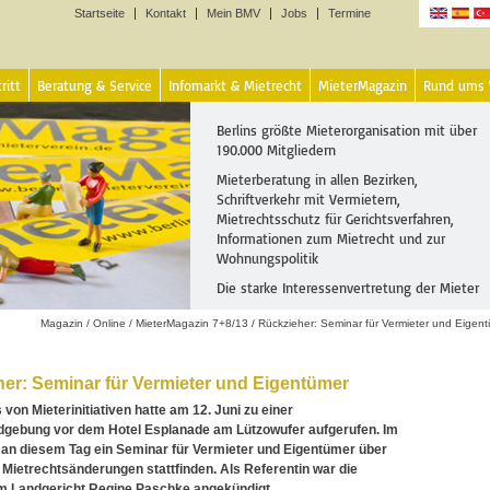
Startseite
Kontakt
Mein BMV
Jobs
Termine
Sprachen
ritt
Beratung & Service
Infomarkt & Mietrecht
MieterMagazin
Rund ums
Berlins größte Mieterorganisation mit über
190.000 Mitgliedern
Mieterberatung in allen Bezirken,
Schriftverkehr mit Vermietern,
Mietrechtsschutz für Gerichtsverfahren,
Informationen zum Mietrecht und zur
Wohnungspolitik
Die starke Interessenvertretung der Mieter
Magazin
/
Online
/
MieterMagazin 7+8/13
/
Rückzieher: Seminar für Vermieter und Eigen
er: Seminar für Vermieter und Eigentümer
 von Mieterinitiativen hatte am 12. Juni zu einer
dgebung vor dem Hotel Esplanade am Lützowufer aufgerufen. Im
e an diesem Tag ein Seminar für Vermieter und Eigentümer über
 Mietrechtsänderungen stattfinden. Als Referentin war die
am Landgericht Regine Paschke angekündigt.