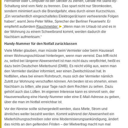
Fernseher oder Computer ist der Stecker zu ziehen, Geräte mit Stand-by-
Schaltung sind vom Netz zu trennen. Das spart nicht nur Stromkosten,
sondern minimiert auch die Brandgefahr, etwa durch einen Kurzschluss.
„Ein versehentlich eingeschaltetes Elektrogerät kann verheerende Folgen
haben“, warnt Jens-Peter Wilke, Sprecher der Berliner Feuerwehr. Er
empfiehlt außerdem
Rauchmelder:
„Wenn man im Urlaub ist und es in
der Wohnung zu einem Schwelbrand kommt, werden dadurch die
Nachbarn aufmerksam.“
Handy-Nummer für den Notfall zurücklassen
Viele Mieter glauben, man müsste beim Vermieter oder beim Hauswart
einen Wohnungsschlüssel hinterlegen, wenn man verreist. Das trifft nicht
zu, selbst bei längerer Abwesenheit ist man nicht dazu verpflichtet, heißt es
dazu beim Deutschen Mieterbund (DMB). Es reicht völlig aus, wenn man
den Vermieter darüber informiert, wer einen Zweitschlüssel hat. In
Notfällen, etwa bei einem Rohrbruch, muss sich der Vermieter nämlich
Zutritt zur Wohnung verschaffen können. Am besten ist es ohnehin, einen
Nachbarn zu bitten, alle paar Tage nach dem Rechten zu sehen. Dazu
gehört auch das Lüften. Im eigenen Interesse kann es sinnvoll sein, der
Hausverwaltung eine Handy-Nummer oder eine E-Mail-Adresse zu geben,
über die man im Notfall erreichbar ist.
Vor der Abreise sollte sichergestellt werden, dass Miete, Strom und
ähnliches weiter bezahlt werden. Kommt während der Abwesenheit ein
Mieterhöhungsschreiben oder eine Modernisierungsankündigung, ändert
das nichts an den geltenden Fristen – der Mietvertrag macht nun mal