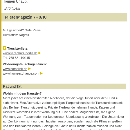
keinen Urlaub.
Birgit Leiß
MieterMagazin 7+8/10
Gut gesichert? Gute Reise!
Illustration: Negrelli
Tiersitterliste:
www.tierschutz-berlin.de
Tel. 768 88 110/115
Wohnungstauschagenturen:
www.homelink.de
,
www.homeexchange.com
Rat und Tat
Wohin mit dem Haustier?
Nicht jeder hat einen hilfsbereiten Nachbarn, der die Vögel füttert oder den Hund zu
sich nimmt. Eine Alternative zu kostspieligen Tierpensionen ist die Tiersitterdatenbank
des Berliner Tierschutzvereins. Private Tierfreunde nehmen Hunde, Katzen und
Kleintiere kostenlos in ihrer Wohnung auf. Eine andere Möglichkeit ist, die eigene
Wohnung zum Tausch oder zur kostenlosen Überlassung anzubieten. Die Untermieter
auf Zeit können nicht nur das Haustier versorgen, sondern auch die Pflanzen gießen
und den Briefkasten leeren. Solange die Gäste dafür nichts zahlen müssen und nicht