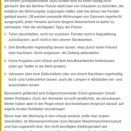
mit einem Schraubenzieher. Allzu schwer wird es ihnen häufig nicht
gemacht: Bei der Berliner Polizei weiß man von Urlaubern zu berichten, die
lediglich die Wohnungstür zugezogen hatten oder bei denen die Fenster
gekippt waren. Oft werden verwaiste Wohnungen von Ganoven regelrecht
ausgespäht, jeder Hinweis auf eine längere Abwesenheit ist daher zu
vermeiden. Hier die wichtigsten Tipps der Polizei:
Türen abschließen, nicht nur zuziehen. Fenster nicht in Kippstellung
zurücklassen, auch nicht in den oberen Stockwerken.
Den Briefkasten regelmäßig leeren lassen, etwa durch einen Freund
oder Nachbarn. Nicht vergessen: die Zeitung abbestellen.
Keine Angaben zum Urlaub auf dem Anrufbeantworter hinterlassen
(oder per Twitter in die Welt senden).
Jalousien über eine Zeitschaltuhr oder von einem Nachbarn regelmäßig
hoch- und runterziehen lassen, auch die Lampen in Abständen ein- und
ausschalten lassen.
Besonders gefährdet sind Erdgeschossmieter. Einen gewissen Schutz
bieten Rollläden. Doch der Vermieter ist nicht verpflichtet, sie einzubauen.
Mieter haben aber in der Regel einen durchsetzbaren Anspruch darauf, auf
eigene Kosten Rollläden anzubringen.
Bevor man die Wohnung in den Urlaub verlässt, sollte man zudem
überprüfen, ob Wasseranschlüsse (zum Beispiel Waschmaschinenzulauf)
und Gas zugedreht sind. Von nicht benötigten Elektrogeräten wie