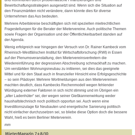
Bewirtschaftungsstrategien ausgesetzt sind. Wenn sich die Situation auf
den Finanzmärkten nicht verändere, dann könnte dies für diverse
Unternehmen das Aus bedeuten.
Mehrere Arbeitskreise beschäftigten sich mit speziellen mietrechtlichen
Fragestellungen für die Berater der Mietervereine. Auch politische Themen
sowie Fragen der Organisation und der Öffentlichkeitsarbeit standen auf
der Agenda.
Wenig erfolgreich war hingegen der Versuch von Dr. Rainer Kambeck vom
Rheinisch-Westfälischen Institut für Wirtschaftsforschung (RWI) in Essen
auf der Plenumsveranstaltung, den Mietervereinsvertretern die
Wiedereinführung der degressiven Abschreibung schmackhaft zu machen.
Um verstärkten Wohnungsneubau zu initiieren, sei dies das geeignete
Mittel und für den Staat auch in finanzieller Hinsicht eine Erfolgsgeschichte
– so sein Plädoyer. Mehrere Wortmeldungen aus den Mietervereinen
machten deutlich, dass Kambecks Rechenmodell wegen fehlender
Würdigung externer Faktoren in sich nicht stimmig und im Übrigen ein
„alter Ladenhüter“ sei, der wegen seiner Gießkannenwirkung weder
haushaltstechnisch noch politisch opportun sei. Auch wenn eine
Investitionszulage für Neubauten und energetische Sanierung politisch
nicht einfacher durchzusetzen sei, so bliebe diese Option doch die bessere
Wahl, hieß es beim Berliner Mieterverein.
mm
MieterMagazin 7+8/10