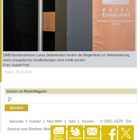
DMB-Bundesdirektor Lukas Siebenkotten fordert die Möglichkeit zur Mietminderung,
wenn energetische Verpflichtungen nicht erfüllt werden
Foto: Isabell Pohl
Stand: 28.07.2010
Suchen im MieterMagazin
© 2001-2026 · Ein
Startseite
Kontakt
Mein BMV
Jobs
Termine
Service vom Berliner Mieterverein e.V. ·
Impressum
·
Datenschutzerklärung