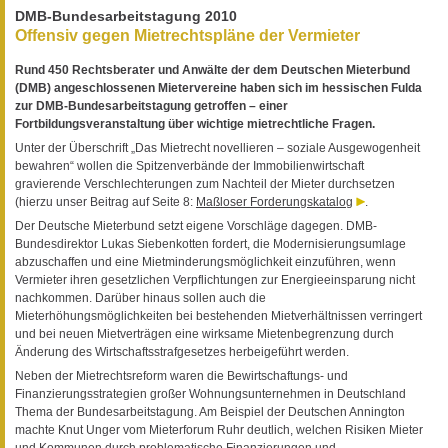
DMB-Bundesarbeitstagung 2010
Offensiv gegen Mietrechtspläne der Vermieter
Rund 450 Rechtsberater und Anwälte der dem Deutschen Mieterbund
(DMB) angeschlossenen Mietervereine haben sich im hessischen Fulda
zur DMB-Bundesarbeitstagung getroffen – einer
Fortbildungsveranstaltung über wichtige mietrechtliche Fragen.
Unter der Überschrift „Das Mietrecht novellieren – soziale Ausgewogenheit
bewahren“ wollen die Spitzenverbände der Immobilienwirtschaft
gravierende Verschlechterungen zum Nachteil der Mieter durchsetzen
(hierzu unser Beitrag auf Seite 8:
Maßloser Forderungskatalog
.
Der Deutsche Mieterbund setzt eigene Vorschläge dagegen. DMB-
Bundesdirektor Lukas Siebenkotten fordert, die Modernisierungsumlage
abzuschaffen und eine Mietminderungsmöglichkeit einzuführen, wenn
Vermieter ihren gesetzlichen Verpflichtungen zur Energieeinsparung nicht
nachkommen. Darüber hinaus sollen auch die
Mieterhöhungsmöglichkeiten bei bestehenden Mietverhältnissen verringert
und bei neuen Mietverträgen eine wirksame Mietenbegrenzung durch
Änderung des Wirtschaftsstrafgesetzes herbeigeführt werden.
Neben der Mietrechtsreform waren die Bewirtschaftungs- und
Finanzierungsstrategien großer Wohnungsunternehmen in Deutschland
Thema der Bundesarbeitstagung. Am Beispiel der Deutschen Annington
machte Knut Unger vom Mieterforum Ruhr deutlich, welchen Risiken Mieter
und Kommunen durch problematische Finanzierungen und