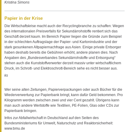
Kristina Simons
Papier in der Krise
Die Wirtschaftskrise macht auch der Recyclingbranche zu schaffen: Wegen
des internationalen Preisverfalls für Sekundärrohstoffe rentiert sich das
Geschäft derzeit kaum. Im Bereich Papier liegen die Gründe zum Beispiel
in der schlechten Auftragslage der Papier- und Kartonindustrie und der
stark gesunkenen Altpapiernachfrage aus Asien. Einige private Entsorger
haben deshalb bereits die Gebühren erhöht, andere planen dies. Nach
Angaben des „Bundesverbandes Sekundärrohstoffe und Entsorgung“
stehen auch die Kunststoffverwerter derzeit massiv unter wirtschaftlichem
Druck, im Schrott- und Elektroschrott-Bereich sehe es nicht besser aus.
ks
Wer seine alten Zeitungen, Papierverpackungen oder auch Bücher für die
Wiederverwertung zur Papierbank bringt, kann dafür Geld bekommen. Pro
Kilogramm werden zwischen zwei und vier Cent gezahlt. Übrigens kann
man auch andere Wertstoffe wie Textilien, PE-Folien, Glas oder CDs zur
Papierbank bringen.
Infos zur Abfallwirtschaft in Deutschland auf den Seiten des
Bundesministeriums für Umwelt, Naturschutz und Reaktorsicherheit:
www.bmu.de