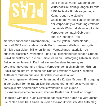
stoffliches Verwerten wieder in den
Wirtschaftskreislauf gelangen. Bereits
1991 hatte die Bundesregierung im
Kampf gegen die ständig
wachsenden Verpackungsmengen mit
der Verpackungsverordnung erstmals
die private Wirtschaft dazu verpflichtet,
Verpackungen nach Gebrauch
zurückzunehmen. Das
marktbeherrschende Unternehmen „Duales System Deutschland“ (DSD)
und seit 2003 auch andere private Konkurrenten wetteifern darum, die
jährlich etwa sieben Millionen Tonnen Verpackungsmaterialien zu
erfassen, stofflich zu verwerten – und die Lizenzgebühren für den Grünen
Punkt einzustreichen, die die Hersteller für die Entsorgung zahlen müssen.
Seit einer im Januar in Kraft getretenen Gesetzesänderung zur
Verpackungsverordnung müssen Verpackungen nicht mehr den Grünen
Punkt tragen, um im Rahmen des Dualen Systems recycelt zu werden.
Außerdem müssen nun alle Hersteller ihren Ausstoß an
Verpackungsmaterial dokumentieren und die Kosten für deren Entsorgung
in der Gelben Tonne tragen. Die Bundesregierung hofft so zu verhindern,
dass gewiefte Anbieter ihre Abfälle weiterhin durch eigene
Rücknahmesysteme preiswert, aber auf Kosten der Umwelt entsorgen.
Finanziert wird das Duale System übrigens letztlich durch die Verbraucher:
Sie zahlen beim Kauf einen im Preis des Produkts versteckten Aufschlag.