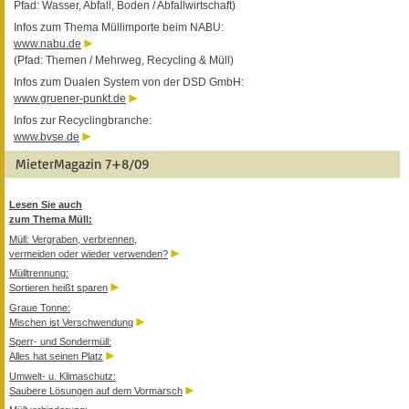
Pfad: Wasser, Abfall, Boden / Abfallwirtschaft)
Infos zum Thema Müllimporte beim NABU:
www.nabu.de
(Pfad: Themen / Mehrweg, Recycling & Müll)
Infos zum Dualen System von der DSD GmbH:
www.gruener-punkt.de
Infos zur Recyclingbranche:
www.bvse.de
MieterMagazin 7+8/09
Lesen Sie auch
zum Thema Müll:
Müll: Vergraben, verbrennen,
vermeiden oder wieder verwenden?
Mülltrennung:
Sortieren heißt sparen
Graue Tonne:
Mischen ist Verschwendung
Sperr- und Sondermüll:
Alles hat seinen Platz
Umwelt- u. Klimaschutz:
Saubere Lösungen auf dem Vormarsch