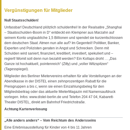
Vergünstigungen für Mitglieder
Null Staatsschulden!
Unfassbar! Deutschland plötzlich schuldenfrei! In der Realsatire „Shanghai
– Staatsschulden-Boom in D“ entdeckt ein Klempner aus Marzahn auf
seinem Konto unglaubliche 1,5 Billionen und spendet sie kurzentschlossen
dem deutschen Staat. Atmen nun alle auf? Im Gegenteil! Politiker, Banker,
Experten und Polizisten geraten in Angst und Schrecken. Denn mit
Schulden wird saniert, finanziert, kreditiert, investiert, spekuliert und –
regiert! Womit soll denn nun bezahlt werden? Ein Kollaps droht … „Das
Ganze ist hochaktuell, pointenreich“ (Zitty) und „voller Witzspitzen“
(Tagesspiegel).
Mitglieder des Berliner Mietervereins erhalten für alle Vorstellungen an der
Abendkasse in der DISTEL einen zehnprozentigen Rabatt für die
Preisgruppen a bis c, wenn sie einen Einzahlungsbeleg für den
Mitgliedsbeitrag oder das aktuelle MieterMagazin mit Namensaufdruck
vorlegen. Infos: www.distel-berlin.de und Telefon 204 47 04, Kabarett-
Theater DISTEL, direkt am Bahnhof Friedrichstraße.
Achtung Kartenverlosung
„Alle anders anders“ – Vom Reichtum des Andersseins
Eine Erlebnisausstellung für Kinder von 4 bis 11 Jahren