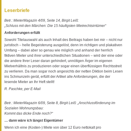
Leserbriefe
Betr.: MieterMagazin 4/09, Seite 14, Birgit Leiß:
„Schluss mit den Märchen: Die 15 häufigsten Mietrechtsirrtümer“
Anforderungen erfüllt
Sowohl Titelauswahl als auch Inhalt des Beitrags haben bei mir – nicht nur
juristisch – helle Begeisterung ausgelöst, denn im richtigen und plakativen
Umfang – dabei aber so genau wie möglich und anhand der herrlich
fiktiven Mieter und ihrer unterschiedlichen Situationen – wird der eine oder
die andere Ihrer Leser daran gehindert, unnötigen Ärger im eigenen
Mietverhältnis zu produzieren oder sogar einen überflüssigen Rechtsstreit
zu verlieren. Da man sogar noch angesichts der netten Diktion beim Lesen
ins Schmunzeln gerät, erfüllt der Artikel alle Anforderungen, die der
lesende Mieter an Ihr Heft stellt!
R. Paschke, per E-Mail
Betr.: MieterMagazin 6/09, Seite 8, Birgit Leiß: „Anschlussförderung im
Sozialen Wohnungsbau:
Kommt das dicke Ende noch?“
… dann wäre ich längst Eigentümer
Wenn ich eine (Kosten-) Miete von über 12 Euro nettokalt pro