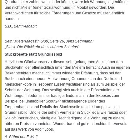
Quadratmeter zahlen wollte oder könnte, wäre ich Wohnungseigentümer
und nicht Mieter (einer Sozialwohnung) in Moabit geworden. Die
Verantwortlichen für solche Förderungen und Gesetze müssen endlich
handeln.
S.D., Berlin-Moabit
Betr.: MieterMagazin 6/09, Seite 26, Jens Sethmann:
„Stuck: Die Rückkehr des schönen Scheins“
Stuckrosette statt Grundrissbild
Herzlichen Glückwunsch zu diesem sehr gelungenen Artikel über den
Stuckwahn, der offensichtlich unter den Mietern herrscht. Auch im eigenen
Bekanntenkreis mache ich immer wieder die Erfahrung, dass bei der
Suche nach einer neuen Mietwohnung Ornamente an der Decke und
Menschenköpfe in Treppenhäusern wichtiger sind als zum Beispiel der
Schnitt der Wohnung. Das schlägt sich auch in der Präsentation der
Wohnungen nieder: immer häufiger findet man in den Exposés zum
Beispiel bei „ImmobilienScout24“ nichtssagende Bilder des
Treppenhauses und Details der Stuckrosette um die Lampe statt ein
Grundrissbild. Und leider sehen Vermieter in Stuck, egal wie ranzig oder
wie oft überstrichen, häufig die Rechtfertigung, die Wohnung zu einem
höheren Preis zu vermieten. Wunderbar und gut recherchiert ihr Verweis
auf das Werk von Adolf Loos.
A. Böhm per E-Mail