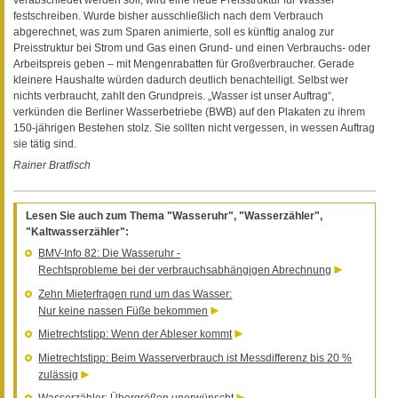
festschreiben. Wurde bisher ausschließlich nach dem Verbrauch
abgerechnet, was zum Sparen animierte, soll es künftig analog zur
Preisstruktur bei Strom und Gas einen Grund- und einen Verbrauchs- oder
Arbeitspreis geben – mit Mengenrabatten für Großverbraucher. Gerade
kleinere Haushalte würden dadurch deutlich benachteiligt. Selbst wer
nichts verbraucht, zahlt den Grundpreis. „Wasser ist unser Auftrag“,
verkünden die Berliner Wasserbetriebe (BWB) auf den Plakaten zu ihrem
150-jährigen Bestehen stolz. Sie sollten nicht vergessen, in wessen Auftrag
sie tätig sind.
Rainer Bratfisch
Lesen Sie auch zum Thema "Wasseruhr", "Wasserzähler",
"Kaltwasserzähler":
BMV-Info 82: Die Wasseruhr -
Rechtsprobleme bei der verbrauchsabhängigen Abrechnung
Zehn Mieterfragen rund um das Wasser:
Nur keine nassen Füße bekommen
Mietrechtstipp: Wenn der Ableser kommt
Mietrechtstipp: Beim Wasserverbrauch ist Messdifferenz bis 20 %
zulässig