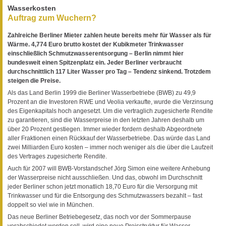
Wasserkosten
Auftrag zum Wuchern?
Zahlreiche Berliner Mieter zahlen heute bereits mehr für Wasser als für
Wärme. 4,774 Euro brutto kostet der Kubikmeter Trinkwasser
einschließlich Schmutzwasserentsorgung – Berlin nimmt hier
bundesweit einen Spitzenplatz ein. Jeder Berliner verbraucht
durchschnittlich 117 Liter Wasser pro Tag – Tendenz sinkend. Trotzdem
steigen die Preise.
Als das Land Berlin 1999 die Berliner Wasserbetriebe (BWB) zu 49,9
Prozent an die Investoren RWE und Veolia verkaufte, wurde die Verzinsung
des Eigenkapitals hoch angesetzt. Um die vertraglich zugesicherte Rendite
zu garantieren, sind die Wasserpreise in den letzten Jahren deshalb um
über 20 Prozent gestiegen. Immer wieder fordern deshalb Abgeordnete
aller Fraktionen einen Rückkauf der Wasserbetriebe. Das würde das Land
zwei Milliarden Euro kosten – immer noch weniger als die über die Laufzeit
des Vertrages zugesicherte Rendite.
Auch für 2007 will BWB-Vorstandschef Jörg Simon eine weitere Anhebung
der Wasserpreise nicht ausschließen. Und das, obwohl im Durchschnitt
jeder Berliner schon jetzt monatlich 18,70 Euro für die Versorgung mit
Trinkwasser und für die Entsorgung des Schmutzwassers bezahlt – fast
doppelt so viel wie in München.
Das neue Berliner Betriebegesetz, das noch vor der Sommerpause
verabschiedet werden soll, wird eine neue Preisstruktur für Wasser