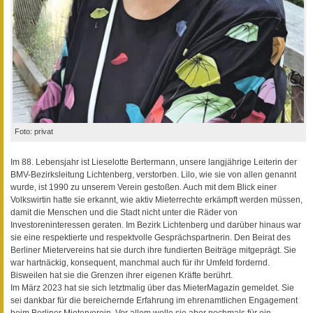
Foto: privat
Im 88. Lebensjahr ist Lieselotte Bertermann, unsere langjährige Leiterin der
BMV-Bezirksleitung Lichtenberg, verstorben. Lilo, wie sie von allen genannt
wurde, ist 1990 zu unserem Verein gestoßen. Auch mit dem Blick einer
Volkswirtin hatte sie erkannt, wie aktiv Mieterrechte erkämpft werden müssen,
damit die Menschen und die Stadt nicht unter die Räder von
Investoreninteressen geraten. Im Bezirk Lichtenberg und darüber hinaus war
sie eine respektierte und respektvolle Gesprächspartnerin. Den Beirat des
Berliner Mietervereins hat sie durch ihre fundierten Beiträge mitgeprägt. Sie
war hartnäckig, konsequent, manchmal auch für ihr Umfeld fordernd.
Bisweilen hat sie die Grenzen ihrer eigenen Kräfte berührt.
Im März 2023 hat sie sich letztmalig über das MieterMagazin gemeldet. Sie
sei dankbar für die bereichernde Erfahrung im ehrenamtlichen Engagement
beim Berliner Mieterverein. Vor allem wolle sie aber nochmals für ein