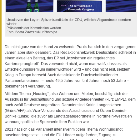
Ursula von der Leyen, Spitzenkandidatin der CDU, will nicht Abgeordnete, sondern
wieder
Präsidentin der Kommission werden
Foto: Beata Zawrzel/NurPhoto/pa
Die nicht ganz von der Hand zu weisende Praxis hat sich in den vergangenen
Jahren aber stark geändert. Das Redaktionsnetzwerk Deutschland schreibt in
einem aktuellen Beitrag, das EP sei „inzwischen ein regelrechtes
Karrieresprungbrett“. Das verwundert nicht, wenn man weiß, dass es als
Entscheidungsgremium immer wichtiger wird – und das nicht erst, seitdem
Krieg in Europa herrscht. Auch das sinkende Durchschnittsalter der
Parlamentarier:innen – heute 49,5 Jahre, vor fünf Jahren noch 53 Jahre –
dokumentiert Veränderung.
Mit dem Thema „Housing“, also Wohnen und Mieten, beschäftigt sich der
Ausschuss für Beschäftigung und soziale Angelegenheiten (kurz EMPL), dem
auch zwölf Deutsche angehören. Darunter sind Katrin Langensiepen
(Grüne/EFA) als Vize-Vorsitzende des Ausschusses und Özlem Demirel-
Böhlke (Linke), die zuvor als Landtagsabgeordnete in Nordrhein-Westfalen
wohnungspolitische Sprecherin ihrer Fraktion war.
2021 hat sich das Parlament intensiver mit dem Thema Wohnungsnot
auseinandergesetzt – und die EU-Länder aufgefordert, Zugang zu