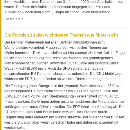
ihrem Austritt aus dem Parlament am 31. Januar 2020 ebenfalls fraktionslos
waren. Die Ziele des Satirikers Sonneborn hingegen sind Kritik und
Aufklärung – nach dem Motto „Europa nicht den Leyen überlassen“.
Stefan Klein
Die Parteien zu den wichtigsten Themen aus Mietersicht
Der Berliner Mieterverein hat allen Berliner Kandidat:innen acht
Wahlprüfsteine vorgelegt, Fragen zu den wichtigsten Themen aus
Mieter:innensicht. Drei davon stellen wir hier exemplarisch vor: Auf die Frage,
ob sie eine Anerkennung des Rechts auf Wohnen als grundlegendes
Menschenrecht befürworten, antworten Grüne, Linke und Bündnis Sahra
Wagenknecht (BSW) mit ja. Auch die SPD schreibt, sie habe den
entsprechenden EU-Parlamentsbeschluss unterstützt. Die CDU bleibt vage,
während die FDP „keinen Bedarf an weiterer Rechtsprechung“ erkennnt.
Die Festlegung einer Obergrenze der „warmen“ Wohnkosten von 25 Prozent
des verfügbaren Haushaltseinkommens bis 2030 befürworten Linke und
BSW, auch die SPD will den Überbelastungs-Referenzwert von 40 auf 25
Prozent senken. Die Grünen geben an, unter anderem „die Mietpreisbremse
verlängern und verschärfen“ zu wollen. Die FDP lehnt den Vorschlag ab. Die
CDU schreibt, das Land Berlin habe versucht, das Problem durch
Regulierung unter anderem mit Mietpreisbremse und Mietendeckel zu lösen,
was die Situation aber weiter verschärft habe und daher nicht wiederholt
werden sollte.