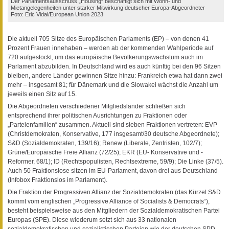
Der Parlamentsausschuss „Housing“ beschäftigt sich mit Wohn- und
Mietangelegenheiten unter starker Mitwirkung deutscher Europa-Abgeordneter
Foto: Eric Vidal/European Union 2023
Die aktuell 705 Sitze des Europäischen Parlaments (EP) – von denen 41
Prozent Frauen innehaben – werden ab der kommenden Wahlperiode auf
720 aufgestockt, um das europäische Bevölkerungswachstum auch im
Parlament abzubilden. In Deutschland wird es auch künftig bei den 96 Sitzen
bleiben, andere Länder gewinnen Sitze hinzu: Frankreich etwa hat dann zwei
mehr – insgesamt 81; für Dänemark und die Slowakei wächst die Anzahl um
jeweils einen Sitz auf 15.
Die Abgeordneten verschiedener Mitgliedsländer schließen sich
entsprechend ihrer politischen Ausrichtungen zu Fraktionen oder
„Parteienfamilien“ zusammen. Aktuell sind sieben Fraktionen vertreten: EVP
(Christdemokraten, Konservative, 177 insgesamt/30 deutsche Abgeordnete);
S&D (Sozialdemokraten, 139/16); Renew (Liberale, Zentristen, 102/7);
Grüne/Europäische Freie Allianz (72/25); EKR (EU- Konservative und -
Reformer, 68/1); ID (Rechtspopulisten, Rechtsextreme, 59/9); Die Linke (37/5).
Auch 50 Fraktionslose sitzen im EU-Parlament, davon drei aus Deutschland
(Infobox Fraktionslos im Parlament).
Die Fraktion der Progressiven Allianz der Sozialdemokraten (das Kürzel S&D
kommt vom englischen „Progressive Alliance of Socialists & Democrats“),
besteht beispielsweise aus den Mitgliedern der Sozialdemokratischen Partei
Europas (SPE). Diese wiederum setzt sich aus 33 nationalen
sozialdemokratischen und sozialistischen Parteien wie der deutschen SPD