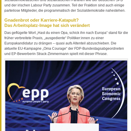
und der irischen Labour Party zusammen. Teil der Fraktion sind auch einige
parteilose Mitglieder, die programmatisch der Sozialdemokratie nahestehen.
Gnadenbrot oder Karriere-Katapult?
Das Arbeitsplatz-Image hat sich verändert
Das geflügelte Wort „Hast du einen Opa, schick ihn nach Europa“ stand für die
früher verbreitete Praxis, „ausgediente“ Politiker:innen zu einer
Europakandidatur zu drängen – quasi aufs Altenteil abzuschieben. Die
aktuelle EU-Kampagne „Oma Courage“ der FDP-Bundestagsabgeordneten
und EP-Bewerberin Strack-Zimmermann spielt mit dieser Phrase.