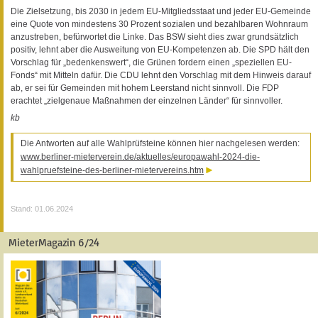
Die Zielsetzung, bis 2030 in jedem EU-Mitgliedsstaat und jeder EU-Gemeinde
eine Quote von mindestens 30 Prozent sozialen und bezahlbaren Wohnraum
anzustreben, befürwortet die Linke. Das BSW sieht dies zwar grundsätzlich
positiv, lehnt aber die Ausweitung von EU-Kompetenzen ab. Die SPD hält den
Vorschlag für „bedenkenswert“, die Grünen fordern einen „speziellen EU-
Fonds“ mit Mitteln dafür. Die CDU lehnt den Vorschlag mit dem Hinweis darauf
ab, er sei für Gemeinden mit hohem Leerstand nicht sinnvoll. Die FDP
erachtet „zielgenaue Maßnahmen der einzelnen Länder“ für sinnvoller.
kb
Die Antworten auf alle Wahlprüfsteine können hier nachgelesen werden:
www.berliner-mieterverein.de/aktuelles/europawahl-2024-die-
wahlpruefsteine-des-berliner-mietervereins.htm
Stand: 01.06.2024
MieterMagazin 6/24