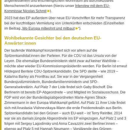
angemessenem und erschwinglichem Wohnraum als durchsetzbares
Menschenrecht anzuerkennen (hierzu unser
Interview mit dem EU-
Kommissar Nicolas Schmit
).
2023 hat das EP außerdem über neue EU-Vorschriften für mehr Transparenz
bei der kurzfristigen Vermietung von Unterkünften entschieden (Einzelheiten
im Beitrag „
Wo Europa mitwohnt und mitbaut
“).
Wohlbekannte Gesichter bei den deutschen EU-
Anwärter:innen
Der laufende Wahlkampf konzentriert sich vor allem auf die
Spitzenkandidat:innen der Parteien. Für die CDU ist das Ursula von der
Leyen. Die ehemalige Bundesministerin steht zwar auf keiner Wahlliste –
möchte aber wieder EU-Kommissionspräsidentin werden. Für Berlin ist erneut
Hilde­gard Bentele CDU-Spitzenkandidatin. Die SPD stellte – wie 2019 –
Katarina Barley als Frontfrau auf. Sie war in der Vergangenheit
Bundesjustizministerin, Bundesfamilienministerin und SPD-
Generalsekretärin. Auf Platz 7 der Liste findet sich Gaby Bischoff. Die
Berlinerin ist bereits EP-Abgeordnete – und Mitglied im Sozialausschuss. Die
FDP wird von der Bundestagsabgeordneten Marie-Agnes Strack-
Zimmermann in den Europa-Wahlkampf geführt. Auf Platz 11 ihrer Liste findet
sich mit Anastasia Vishnevskaya-Mann die erste Freidemokratin aus Berlin.
Spitzenkandidatin bei den Grünen – auch EU-weit – ist Terry Reintke. 2014
war sie als damals jüngste Abgeordnete ins EP eingezogen. Auf Platz 2 und 3
folgen mit Sergey Lagodinsky und Anna Cavazzini zwei Berliner:innen –
ebenso auf Platz 5 mit Hannah Neumann – Vorsitzende des Grünen-