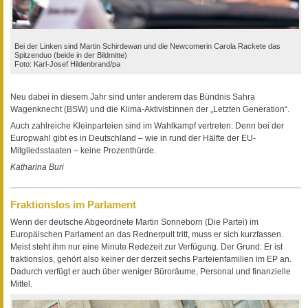
Bei der Linken sind Martin Schirdewan und die Newcomerin Carola Rackete das
Spitzenduo (beide in der Bildmitte)
Foto: Karl-Josef Hildenbrand/pa
Neu dabei in diesem Jahr sind unter anderem das Bündnis Sahra
Wagenknecht (BSW) und die Klima-Aktivist:innen der „Letzten Generation“.
Auch zahlreiche Kleinparteien sind im Wahlkampf vertreten. Denn bei der
Europwahl gibt es in Deutschland – wie in rund der Hälfte der EU-
Mitgliedsstaaten – keine Prozenthürde.
Katharina Buri
Fraktionslos im Parlament
Wenn der deutsche Abgeordnete Martin Sonneborn (Die Partei) im
Europäischen Parlament an das Rednerpult tritt, muss er sich kurzfassen.
Meist steht ihm nur eine Minute Redezeit zur Verfügung. Der Grund: Er ist
fraktionslos, gehört also keiner der derzeit sechs Parteienfamilien im EP an.
Dadurch verfügt er auch über weniger Büroräume, Personal und finanzielle
Mittel.