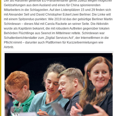
Der als Hardliner geltende EU-Parlamentarier geriet zuletzt wegen möglicher
Geldzahlungen aus dem Ausland und eines für China spionierenden
Mitarbeiters in die Schlagzeilen. Auf den Listenplätzen 15 und 29 finden sich
mit Alexander Sell und David Christopher Eckert zwei Berliner. Die Linke will
mit einem Spitzenduo punkten: Wie 2019 ist das der gebürtige Berliner Martin
Schirdewan – dieses Mal mit Carola Rackete an seiner Seite. Die Aktivistin
wurde als Kapitänin bekannt, die mit robustem Auftreten gegenüber lokalen
Behörden Flüchtlinge aus Seenot im Mittelmeer rettete. Schirdewan war
Schattenberichterstatter zum „Digital Services Act“, der Internetfirmen in die
Pflicht nimmt – darunter auch Plattformen für Kurzzeitvermietungen wie
Airbnb.