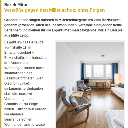
Bezirk Mitte
Verstöße gegen den Milieuschutz ohne Folgen
Grundrissänderungen müssen in Milieuschutzgebieten vom Bezirksamt
genehmigt werden, auch bei Leerwohnungen. Verstöße sind jedoch keine
Seltenheit und bleiben für die Eigentümer meist folgenlos, wie ein Beispiel
aus Mitte zeigt.
Es geht um das Gebäude
Turmstraße 11 im
Erhaltungsgebiet
Birkenstraße. In mindestens
drei Vorderhaus-
Wohnungen fanden nach
Informationen des
Bezirksverordneten Sven
Diedrich (Linke)
umfangreiche Umbauten
statt, die „massive
Veränderungen der
Grundrisse“ zur Folge
hatten. Kurz darauf wurden
die ehemals
familiengerechten
Wohnungen zimmerweise