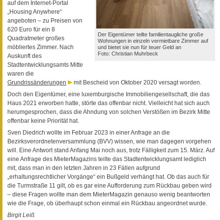
auf dem Internet-Portal
„Housing Anywhere“
angeboten – zu Preisen von
620 Euro für ein 8
Der Eigentümer teilte familientaugliche große
Quadratmeter großes
Wohnungen in einzeln vermietbare Zimmer auf
möbliertes Zimmer. Nach
und bietet sie nun für teuer Geld an
Foto: Christian Muhrbeck
Auskunft des
Stadtentwicklungsamts Mitte
waren die
Grundrissänderungen
mit Bescheid von Oktober 2020 versagt worden.
Doch den Eigentümer, eine luxemburgische Immobiliengesellschaft, die das
Haus 2021 erworben hatte, störte das offenbar nicht. Vielleicht hat sich auch
herumgesprochen, dass die Ahndung von solchen Verstößen im Bezirk Mitte
offenbar keine Priorität hat.
Sven Diedrich wollte im Februar 2023 in einer Anfrage an die
Bezirksverordnetenversammlung (BVV) wissen, wie man dagegen vorgehen
will. Eine Antwort stand Anfang Mai noch aus, trotz Fälligkeit zum 15. März. Auf
eine Anfrage des MieterMagazins teilte das Stadtentwicklungsamt lediglich
mit, dass man in den letzten Jahren in 23 Fällen aufgrund
„erhaltungsrechtlicher Vorgänge“ ein Bußgeld verhängt hat. Ob das auch für
die Turmstraße 11 gilt, ob es gar eine Aufforderung zum Rückbau geben wird
– diese Fragen wollte man dem MieterMagazin genauso wenig beantworten
wie die Frage, ob überhaupt schon einmal ein Rückbau angeordnet wurde.
Birgit Leiß