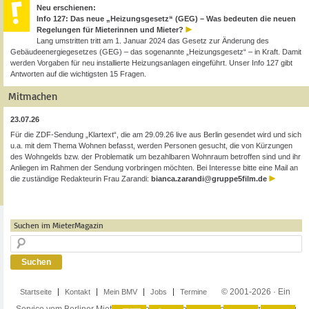
Neu erschienen:
Info 127: Das neue „Heizungsgesetz“ (GEG) – Was bedeuten die neuen
Regelungen für Mieterinnen und Mieter?
Lang umstritten tritt am 1. Januar 2024 das Gesetz zur Änderung des
Gebäudeenergiegesetzes (GEG) – das sogenannte „Heizungsgesetz“ – in Kraft. Damit
werden Vorgaben für neu installierte Heizungsanlagen eingeführt. Unser Info 127 gibt
Antworten auf die wichtigsten 15 Fragen.
Mitmachen
23.07.26
Für die ZDF-Sendung „Klartext“, die am 29.09.26 live aus Berlin gesendet wird und sich
u.a. mit dem Thema Wohnen befasst, werden Personen gesucht, die von Kürzungen
des Wohngelds bzw. der Problematik um bezahlbaren Wohnraum betroffen sind und ihr
Anliegen im Rahmen der Sendung vorbringen möchten. Bei Interesse bitte eine Mail an
die zuständige Redakteurin Frau Zarandi:
bianca.zarandi@gruppe5film.de
Suchen im MieterMagazin
© 2001-2026 · Ein
Startseite
Kontakt
Mein BMV
Jobs
Termine