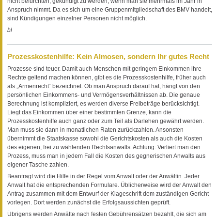
nicht befürchten, gekündigt zu werden, wenn man sie mehrmals im Jahr in
Anspruch nimmt. Da es sich um eine Gruppenmitgliedschaft des BMV handelt,
sind Kündigungen einzelner Personen nicht möglich.
bl
Prozesskostenhilfe: Kein Almosen, sondern Ihr gutes Recht
Prozesse sind teuer. Damit auch Menschen mit geringem Einkommen ihre
Rechte geltend machen können, gibt es die Prozesskostenhilfe, früher auch
als „Armenrecht“ bezeichnet. Ob man Anspruch darauf hat, hängt von den
persönlichen Einkommens- und Vermögensverhältnissen ab. Die genaue
Berechnung ist kompliziert, es werden diverse Freibeträge berücksichtigt.
Liegt das Einkommen über einer bestimmten Grenze, kann die
Prozesskostenhilfe auch ganz oder zum Teil als Darlehen gewährt werden.
Man muss sie dann in monatlichen Raten zurückzahlen. Ansonsten
übernimmt die Staatskasse sowohl die Gerichtskosten als auch die Kosten
des eigenen, frei zu wählenden Rechtsanwalts. Achtung: Verliert man den
Prozess, muss man in jedem Fall die Kosten des gegnerischen Anwalts aus
eigener Tasche zahlen.
Beantragt wird die Hilfe in der Regel vom Anwalt oder der Anwältin. Jeder
Anwalt hat die entsprechenden Formulare. Üblicherweise wird der Anwalt den
Antrag zusammen mit dem Entwurf der Klageschrift dem zuständigen Gericht
vorlegen. Dort werden zunächst die Erfolgsaussichten geprüft.
Übrigens werden Anwälte nach festen Gebührensätzen bezahlt, die sich am