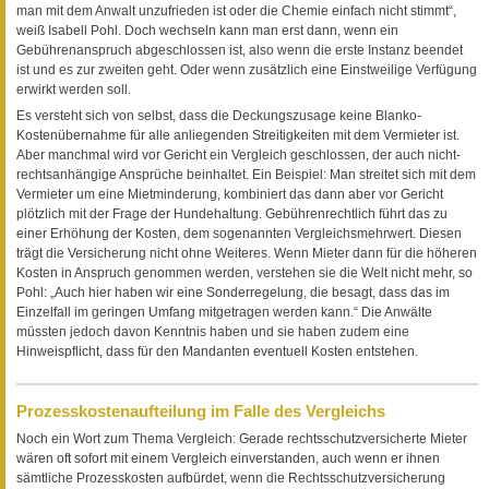
man mit dem Anwalt unzufrieden ist oder die Chemie einfach nicht stimmt“,
weiß Isabell Pohl. Doch wechseln kann man erst dann, wenn ein
Gebührenanspruch abgeschlossen ist, also wenn die erste Instanz beendet
ist und es zur zweiten geht. Oder wenn zusätzlich eine Einstweilige Verfügung
erwirkt werden soll.
Es versteht sich von selbst, dass die Deckungszusage keine Blanko-
Kostenübernahme für alle anliegenden Streitigkeiten mit dem Vermieter ist.
Aber manchmal wird vor Gericht ein Vergleich geschlossen, der auch nicht-
rechtsanhängige Ansprüche beinhaltet. Ein Beispiel: Man streitet sich mit dem
Vermieter um eine Mietminderung, kombiniert das dann aber vor Gericht
plötzlich mit der Frage der Hundehaltung. Gebührenrechtlich führt das zu
einer Erhöhung der Kosten, dem sogenannten Vergleichsmehrwert. Diesen
trägt die Versicherung nicht ohne Weiteres. Wenn Mieter dann für die höheren
Kosten in Anspruch genommen werden, verstehen sie die Welt nicht mehr, so
Pohl: „Auch hier haben wir eine Sonderregelung, die besagt, dass das im
Einzelfall im geringen Umfang mitgetragen werden kann.“ Die Anwälte
müssten jedoch davon Kenntnis haben und sie haben zudem eine
Hinweispflicht, dass für den Mandanten eventuell Kosten entstehen.
Prozesskostenaufteilung im Falle des Vergleichs
Noch ein Wort zum Thema Vergleich: Gerade rechtsschutzversicherte Mieter
wären oft sofort mit einem Vergleich einverstanden, auch wenn er ihnen
sämtliche Prozesskosten aufbürdet, wenn die Rechtsschutzversicherung