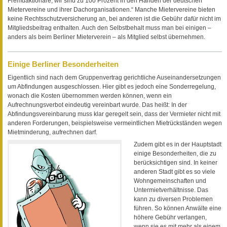
Fremdaktionäre, wir sind zu 100 Prozent in den Händen der deutschen
Mietervereine und ihrer Dachorganisationen.“ Manche Mietervereine bieten
keine Rechtsschutzversicherung an, bei anderen ist die Gebühr dafür nicht im
Mitgliedsbeitrag enthalten. Auch den Selbstbehalt muss man bei einigen –
anders als beim Berliner Mieterverein – als Mitglied selbst übernehmen.
Einige Berliner Besonderheiten
Eigentlich sind nach dem Gruppenvertrag gerichtliche Auseinandersetzungen
um Abfindungen ausgeschlossen. Hier gibt es jedoch eine Sonderregelung,
wonach die Kosten übernommen werden können, wenn ein
Aufrechnungsverbot eindeutig vereinbart wurde. Das heißt: In der
Abfindungsvereinbarung muss klar geregelt sein, dass der Vermieter nicht mit
anderen Forderungen, beispielsweise vermeintlichen Mietrückständen wegen
Mietminderung, aufrechnen darf.
Zudem gibt es in der Hauptstadt
einige Besonderheiten, die zu
berücksichtigen sind. In keiner
anderen Stadt gibt es so viele
Wohngemeinschaften und
Untermietverhältnisse. Das
kann zu diversen Problemen
führen. So können Anwälte eine
höhere Gebühr verlangen,
wenn sie es mit mehr als einem