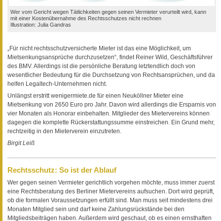
Wer vom Gericht wegen Tätlichkeiten gegen seinen Vermieter verurteilt wird, kann
mit einer Kostenübernahme des Rechtsschutzes nicht rechnen
Illustration: Julia Gandras
„Für nicht rechtsschutzversicherte Mieter ist das eine Möglichkeit, um
Mietsenkungsansprüche durchzusetzen“, findet Reiner Wild, Geschäftsführer
des BMV. Allerdings ist die persönliche Beratung letztendlich doch von
wesentlicher Bedeutung für die Durchsetzung von Rechtsansprüchen, und da
helfen Legaltech-Unternehmen nicht.
Unlängst erstritt wenigermiete.de für einen Neuköllner Mieter eine
Mietsenkung von 2650 Euro pro Jahr. Davon wird allerdings die Ersparnis von
vier Monaten als Honorar einbehalten. Mitglieder des Mietervereins können
dagegen die komplette Rückerstattungssumme einstreichen. Ein Grund mehr,
rechtzeitig in den Mieterverein einzutreten.
Birgit Leiß
Rechtsschutz: So ist der Ablauf
Wer gegen seinen Vermieter gerichtlich vorgehen möchte, muss immer zuerst
eine Rechtsberatung des Berliner Mietervereins aufsuchen. Dort wird geprüft,
ob die formalen Voraussetzungen erfüllt sind. Man muss seit mindestens drei
Monaten Mitglied sein und darf keine Zahlungsrückstände bei den
Mitgliedsbeiträgen haben. Außerdem wird geschaut, ob es einen ernsthaften