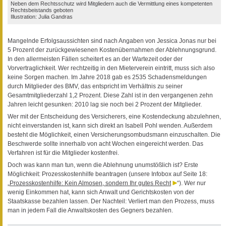
Neben dem Rechtsschutz wird Mitgliedern auch die Vermittlung eines kompetenten
Rechtsbeistands geboten
Illustration: Julia Gandras
Mangelnde Erfolgsaussichten sind nach Angaben von Jessica Jonas nur bei
5 Prozent der zurückgewiesenen Kostenübernahmen der Ablehnungsgrund.
In den allermeisten Fällen scheitert es an der Wartezeit oder der
Vorvertraglichkeit. Wer rechtzeitig in den Mieterverein eintritt, muss sich also
keine Sorgen machen. Im Jahre 2018 gab es 2535 Schadensmeldungen
durch Mitglieder des BMV, das entspricht im Verhältnis zu seiner
Gesamtmitgliederzahl 1,2 Prozent. Diese Zahl ist in den vergangenen zehn
Jahren leicht gesunken: 2010 lag sie noch bei 2 Prozent der Mitglieder.
Wer mit der Entscheidung des Versicherers, eine Kostendeckung abzulehnen,
nicht einverstanden ist, kann sich direkt an Isabell Pohl wenden. Außerdem
besteht die Möglichkeit, einen Versicherungsombudsmann einzuschalten. Die
Beschwerde sollte innerhalb von acht Wochen eingereicht werden. Das
Verfahren ist für die Mitglieder kostenfrei.
Doch was kann man tun, wenn die Ablehnung unumstößlich ist? Erste
Möglichkeit: Prozesskostenhilfe beantragen (unsere Infobox auf Seite 18:
„
Prozesskostenhilfe: Kein Almosen, sondern Ihr gutes Recht
“). Wer nur
wenig Einkommen hat, kann sich Anwalt und Gerichtskosten von der
Staatskasse bezahlen lassen. Der Nachteil: Verliert man den Prozess, muss
man in jedem Fall die Anwaltskosten des Gegners bezahlen.