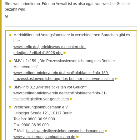
Streitwert orientieren. Für den Anwalt ist es also egal, von welcher Seite er
bezahlt wird.
bl
Merkblätter und Antragsformulare in verschiedenen Sprachen gibt es
hier:
www.berlin.de/gerichte/was-moechten-sie-
erledigen/artikel.418028.php
BMV-Info 159: „Die Prozesskostenversicherung des Berliner
Mietervereins“:
www.berliner-mieterverein.de/recht/infoblaetter/info-159-
prozesskostenversicherung-des-berliner-mietervereins.htm
BMV-Info 31: „Mietstreitigkeiten vor Gericht“:
www.berliner-mieterverein.de/recht/infoblaetter/info-31-
mietstreitigkeiten-vor-gericht.htm
Versicherungsombudsmann e.V.
Leipziger Straße 121, 10117 Berlin
Telefon: 0800-36 96 000
Fax: 0800-36 99 000
E-Mail:
beschwerde@versicherungsombudsmann.de
www.versicherungsombudsmann.de