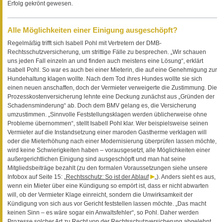
Erfolg gekrönt gewesen.
Alle Möglichkeiten einer Einigung ausgeschöpft?
Regelmäßig trifft sich Isabell Pohl mit Vertretern der DMB-
Rechtsschutzversicherung, um strittige Fälle zu besprechen. „Wir schauen
uns jeden Fall einzeln an und finden auch meistens eine Lösung“, erklärt
Isabell Pohl. So war es auch bei einer Mieterin, die auf eine Genehmigung zur
Hundehaltung klagen wollte. Nach dem Tod ihres Hundes wollte sie sich
einen neuen anschaffen, doch der Vermieter verweigerte die Zustimmung. Die
Prozesskostenversicherung lehnte eine Deckung zunächst aus „Gründen der
Schadensminderung“ ab. Doch dem BMV gelang es, die Versicherung
umzustimmen. „Sinnvolle Feststellungsklagen werden üblicherweise ohne
Probleme übernommen“, stellt Isabell Pohl klar. Wer beispielsweise seinen
Vermieter auf die Instandsetzung einer maroden Gastherme verklagen will
oder die Mieterhöhung nach einer Modernisierung überprüfen lassen möchte,
wird keine Schwierigkeiten haben – vorausgesetzt, alle Möglichkeiten einer
außergerichtlichen Einigung sind ausgeschöpft und man hat seine
Mitgliedsbeiträge bezahlt (zu den formalen Voraussetzungen siehe unsere
Infobox auf Seite 15: „
Rechtsschutz: So ist der Ablauf
„). Anders sieht es aus,
wenn ein Mieter über eine Kündigung so empört ist, dass er nicht abwarten
will, ob der Vermieter Klage einreicht, sondern die Unwirksamkeit der
Kündigung von sich aus vor Gericht feststellen lassen möchte. „Das macht
keinen Sinn – es wäre sogar ein Anwaltsfehler“, so Pohl. Daher werden
Prozesse solcher Art zu Recht von der Rechtsschutzversicherung abgelehnt.