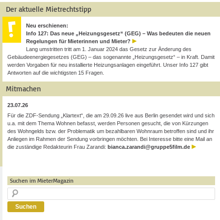
Der aktuelle Mietrechtstipp
Neu erschienen:
Info 127: Das neue „Heizungsgesetz“ (GEG) – Was bedeuten die neuen
Regelungen für Mieterinnen und Mieter?
Lang umstritten tritt am 1. Januar 2024 das Gesetz zur Änderung des
Gebäudeenergiegesetzes (GEG) – das sogenannte „Heizungsgesetz“ – in Kraft. Damit
werden Vorgaben für neu installierte Heizungsanlagen eingeführt. Unser Info 127 gibt
Antworten auf die wichtigsten 15 Fragen.
Mitmachen
23.07.26
Für die ZDF-Sendung „Klartext“, die am 29.09.26 live aus Berlin gesendet wird und sich
u.a. mit dem Thema Wohnen befasst, werden Personen gesucht, die von Kürzungen
des Wohngelds bzw. der Problematik um bezahlbaren Wohnraum betroffen sind und ihr
Anliegen im Rahmen der Sendung vorbringen möchten. Bei Interesse bitte eine Mail an
die zuständige Redakteurin Frau Zarandi:
bianca.zarandi@gruppe5film.de
Suchen im MieterMagazin