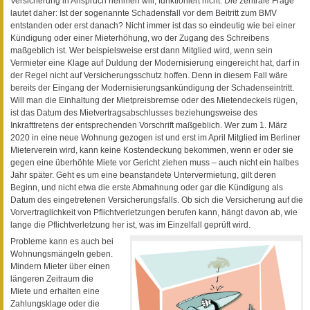
Versicherung in Anspruch nehmen will, funktioniert nicht. Die zentrale Frage
lautet daher: Ist der sogenannte Schadensfall vor dem Beitritt zum BMV
entstanden oder erst danach? Nicht immer ist das so eindeutig wie bei einer
Kündigung oder einer Mieterhöhung, wo der Zugang des Schreibens
maßgeblich ist. Wer beispielsweise erst dann Mitglied wird, wenn sein
Vermieter eine Klage auf Duldung der Modernisierung eingereicht hat, darf in
der Regel nicht auf Versicherungsschutz hoffen. Denn in diesem Fall wäre
bereits der Eingang der Modernisierungsankündigung der Schadenseintritt.
Will man die Einhaltung der Mietpreisbremse oder des Mietendeckels rügen,
ist das Datum des Mietvertragsabschlusses beziehungsweise des
Inkrafttretens der entsprechenden Vorschrift maßgeblich. Wer zum 1. März
2020 in eine neue Wohnung gezogen ist und erst im April Mitglied im Berliner
Mieterverein wird, kann keine Kostendeckung bekommen, wenn er oder sie
gegen eine überhöhte Miete vor Gericht ziehen muss – auch nicht ein halbes
Jahr später. Geht es um eine beanstandete Untervermietung, gilt deren
Beginn, und nicht etwa die erste Abmahnung oder gar die Kündigung als
Datum des eingetretenen Versicherungsfalls. Ob sich die Versicherung auf die
Vorvertraglichkeit von Pflichtverletzungen berufen kann, hängt davon ab, wie
lange die Pflichtverletzung her ist, was im Einzelfall geprüft wird.
Probleme kann es auch bei
Wohnungsmängeln geben.
Mindern Mieter über einen
längeren Zeitraum die
Miete und erhalten eine
Zahlungsklage oder die