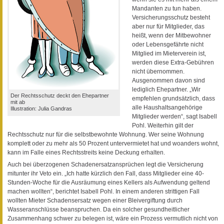
Mandanten zu tun haben.
Versicherungsschutz besteht
aber nur für Mitglieder, das
heißt, wenn der Mitbewohner
oder Lebensgefährte nicht
Mitglied im Mieterverein ist,
werden diese Extra-Gebühren
nicht übernommen.
Ausgenommen davon sind
lediglich Ehepartner. „Wir
Der Rechtsschutz deckt den Ehepartner
empfehlen grundsätzlich, dass
mit ab
alle Haushaltsangehörige
Illustration: Julia Gandras
Mitglieder werden“, sagt Isabell
Pohl. Weiterhin gilt der
Rechtsschutz nur für die selbstbewohnte Wohnung. Wer seine Wohnung
komplett oder zu mehr als 50 Prozent untervermietet hat und woanders wohnt,
kann im Falle eines Rechtsstreits keine Deckung erhalten.
Auch bei überzogenen Schadenersatzansprüchen legt die Versicherung
mitunter ihr Veto ein. „Ich hatte kürzlich den Fall, dass Mitglieder eine 40-
Stunden-Woche für die Ausräumung eines Kellers als Aufwendung geltend
machen wollten“, berichtet Isabell Pohl. In einem anderen strittigen Fall
wollten Mieter Schadensersatz wegen einer Bleivergiftung durch
Wasseranschlüsse beanspruchen. Da ein solcher gesundheitlicher
Zusammenhang schwer zu belegen ist, wäre ein Prozess vermutlich nicht von