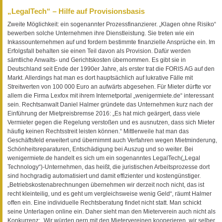
„LegalTech“ – Hilfe auf Provisionsbasis
Zweite Möglichkeit: ein sogenannter Prozessfinanzierer. „Klagen ohne Risiko“
bewerben solche Unternehmen ihre Dienstleistung. Sie treten wie ein
Inkassounternehmen auf und fordern bestimmte finanzielle Ansprüche ein. Im
Erfolgsfall behalten sie einen Teil davon als Provision. Dafür werden
sämtliche Anwalts- und Gerichtskosten übernommen. Es gibt sie in
Deutschland seit Ende der 1990er Jahre, als erster trat die FORIS AG auf den
Markt. Allerdings hat man es dort hauptsächlich auf lukrative Fälle mit
Streitwerten von 100 000 Euro an aufwärts abgesehen. Für Mieter dürfte vor
allem die Firma Lexfox mit ihrem Internetportal „wenigermiete.de“ interessant
sein. Rechtsanwalt Daniel Halmer gründete das Unternehmen kurz nach der
Einführung der Mietpreisbremse 2016: „Es hat mich geärgert, dass viele
Vermieter gegen die Regelung verstoßen und es ausnutzen, dass sich Mieter
häufig keinen Rechtsstreit leisten können.“ Mittlerweile hat man das
Geschäftsfeld erweitert und übernimmt auch Verfahren wegen Mietminderung,
Schönheitsreparaturen, Entschädigung bei Auszug und so weiter. Bei
wenigermiete.de handelt es sich um ein sogenanntes LegalTech(„Legal
Technology“)-Unternehmen, das heißt, die juristischen Arbeitsprozesse dort
sind hochgradig automatisiert und damit effizienter und kostengünstiger.
„Betriebskostenabrechnungen übernehmen wir derzeit noch nicht, das ist
recht kleinteilig, und es geht um vergleichsweise wenig Geld“, räumt Halmer
offen ein. Eine individuelle Rechtsberatung findet nicht statt. Man schickt
seine Unterlagen online ein. Daher sieht man den Mieterverein auch nicht als
Konkurrenz: „Wir würden gern mit den Mietervereinen kooperieren, wir selber