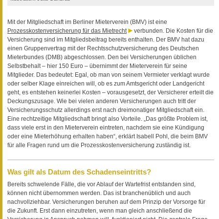
Mit der Mitgliedschaft im Berliner Mieterverein (BMV) ist eine
Prozesskostenversicherung für das Mietrecht
verbunden. Die Kosten für die
Versicherung sind im Mitgliedsbeitrag bereits enthalten. Der BMV hat dazu
einen Gruppenvertrag mit der Rechtsschutzversicherung des Deutschen
Mieterbundes (DMB) abgeschlossen. Den bei Versicherungen üblichen
Selbstbehalt – hier 150 Euro – übernimmt der Mieterverein für seine
Mitglieder. Das bedeutet: Egal, ob man von seinem Vermieter verklagt wurde
oder selber Klage einreichen will, ob es zum Amtsgericht oder Landgericht
geht, es entstehen keinerlei Kosten – vorausgesetzt, der Versicherer erteilt die
Deckungszusage. Wie bei vielen anderen Versicherungen auch tritt der
Versicherungsschutz allerdings erst nach dreimonatiger Mitgliedschaft ein.
Eine rechtzeitige Mitgliedschaft bringt also Vorteile. „Das größte Problem ist,
dass viele erst in den Mieterverein eintreten, nachdem sie eine Kündigung
oder eine Mieterhöhung erhalten haben“, erklärt Isabell Pohl, die beim BMV
für alle Fragen rund um die Prozesskostenversicherung zuständig ist.
Was gilt als Datum des Schadenseintritts?
Bereits schwelende Fälle, die vor Ablauf der Wartefrist entstanden sind,
können nicht übernommen werden. Das ist branchenüblich und auch
nachvollziehbar. Versicherungen beruhen auf dem Prinzip der Vorsorge für
die Zukunft. Erst dann einzutreten, wenn man gleich anschließend die