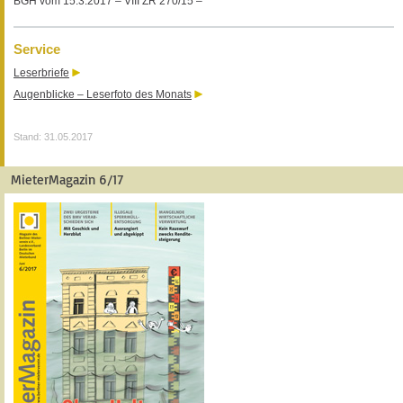
BGH vom 15.3.2017 – VIII ZR 270/15 –
Service
Leserbriefe
Augenblicke – Leserfoto des Monats
Stand: 31.05.2017
MieterMagazin 6/17