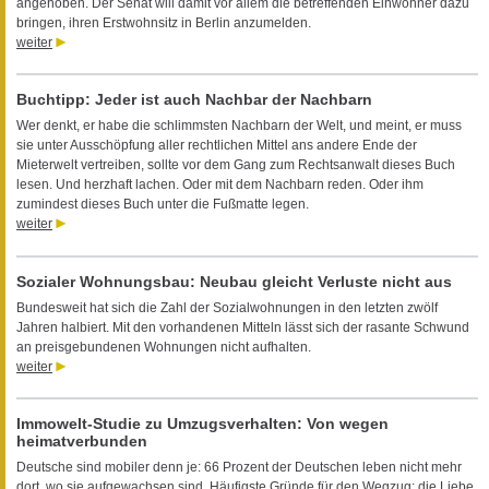
angehoben. Der Senat will damit vor allem die betreffenden Einwohner dazu
bringen, ihren Erstwohnsitz in Berlin anzumelden.
weiter
Buchtipp: Jeder ist auch Nachbar der Nachbarn
Wer denkt, er habe die schlimmsten Nachbarn der Welt, und meint, er muss
sie unter Ausschöpfung aller rechtlichen Mittel ans andere Ende der
Mieterwelt vertreiben, sollte vor dem Gang zum Rechtsanwalt dieses Buch
lesen. Und herzhaft lachen. Oder mit dem Nachbarn reden. Oder ihm
zumindest dieses Buch unter die Fußmatte legen.
weiter
Sozialer Wohnungsbau: Neubau gleicht Verluste nicht aus
Bundesweit hat sich die Zahl der Sozialwohnungen in den letzten zwölf
Jahren halbiert. Mit den vorhandenen Mitteln lässt sich der rasante Schwund
an preisgebundenen Wohnungen nicht aufhalten.
weiter
Immowelt-Studie zu Umzugsverhalten: Von wegen
heimatverbunden
Deutsche sind mobiler denn je: 66 Prozent der Deutschen leben nicht mehr
dort, wo sie aufgewachsen sind. Häufigste Gründe für den Wegzug: die Liebe