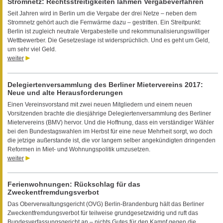
Stromnetz: Rechtsstreitigkeiten lähmen Vergabeverfahren
Seit Jahren wird in Berlin um die Vergabe der drei Netze – neben dem
Stromnetz gehört auch die Fernwärme dazu – gestritten. Ein Streitpunkt:
Berlin ist zugleich neutrale Vergabestelle und rekommunalisierungswilliger
Wettbewerber. Die Gesetzeslage ist widersprüchlich. Und es geht um Geld,
um sehr viel Geld.
weiter
Delegiertenversammlung des Berliner Mietervereins 2017:
Neue und alte Herausforderungen
Einen Vereinsvorstand mit zwei neuen Mitgliedern und einem neuen
Vorsitzenden brachte die diesjährige Delegiertenversammlung des Berliner
Mietervereins (BMV) hervor. Und die Hoffnung, dass ein verständiger Wähler
bei den Bundestagswahlen im Herbst für eine neue Mehrheit sorgt, wo doch
die jetzige außerstande ist, die vor langem selber angekündigten dringenden
Reformen in Miet- und Wohnungspolitik umzusetzen.
weiter
Ferienwohnungen: Rückschlag für das
Zweckentfremdungsverbot
Das Oberverwaltungsgericht (OVG) Berlin-Brandenburg hält das Berliner
Zweckentfremdungsverbot für teilweise grundgesetzwidrig und ruft das
Bundesverfassungsgericht an – nichts Gutes für den Kampf gegen die