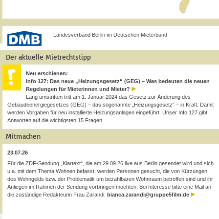
Landesverband Berlin im Deutschen Mieterbund
Der aktuelle Mietrechtstipp
Neu erschienen:
Info 127: Das neue „Heizungsgesetz“ (GEG) – Was bedeuten die neuen
Regelungen für Mieterinnen und Mieter?
Lang umstritten tritt am 1. Januar 2024 das Gesetz zur Änderung des
Gebäudeenergiegesetzes (GEG) – das sogenannte „Heizungsgesetz“ – in Kraft. Damit
werden Vorgaben für neu installierte Heizungsanlagen eingeführt. Unser Info 127 gibt
Antworten auf die wichtigsten 15 Fragen.
Mitmachen
23.07.26
Für die ZDF-Sendung „Klartext“, die am 29.09.26 live aus Berlin gesendet wird und sich
u.a. mit dem Thema Wohnen befasst, werden Personen gesucht, die von Kürzungen
des Wohngelds bzw. der Problematik um bezahlbaren Wohnraum betroffen sind und ihr
Anliegen im Rahmen der Sendung vorbringen möchten. Bei Interesse bitte eine Mail an
die zuständige Redakteurin Frau Zarandi:
bianca.zarandi@gruppe5film.de