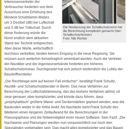
Interessenvertreter der
Verbraucher forderten von dem
Ausschuss eine Erhöhung des
Mindest-Schalldämm-Maßes
um 3 Dezibel (dB) bei Luftschall
Die Neufassung der Schallschutznorm hat
und 5 dB bei Trittschall. Durch
die Berechnung kompliziert gemacht (hier:
diese Änderung würde die
Schallschutzfenster)
Norm endlich dem aktuellen
Foto: Nils Richter
Stand der Technik entsprechen.
Aber diese Werte, wirtschaftlich
durchaus vertretbar, fanden keinen Eingang in die neue Regelung. Sie
müssen auch weiterhin freivertraglich vereinbart werden. Auch die Vertreter
der Akustiker und der Ingenieurverbände forderten ein höheres
Schallschutzniveau. Durchgesetzt hat sich jedoch letztendlich die Lobby der
Baustoffhersteller.
„Die Rechtslage wird auf keinen Fall einfacher“, bestätigt Frank Schultz,
Akustik- und Schallschutzberater in Berlin. Das neue Verfahren zur
Berechnung der Luftschalldämmung, das das bishere Verfahren ablöst, ist
zwar genauer, aber komplizierter, und könnte dazu führen, dass
„prophylaktisch“ größere Wand- und Deckenstärken geplant werden, was die
Baukosten weiter in die Höhe treibt. Als Nachteile sieht Frank Schultz des
Weiteren einen längeren Zeitaufwand für die Berechnungen in der
Planungsphase und die Notwendigkeit einer neuen Software. Sein Fazit: „Die
Nachweise und Planungen werden nun voraussichtlich nur noch den
Spezialisten vorbehalten sein. Das macht alles komplizierter und das Bauen