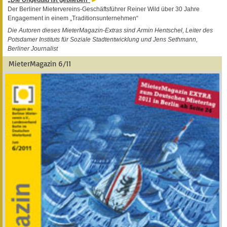
Der Berliner Mietervereins-Geschäftsführer Reiner Wild über 30 Jahre
Engagement in einem „Traditionsunternehmen“
Die Autoren dieses MieterMagazin-Extras sind Armin Hentschel, Leiter des
Potsdamer Instituts für Soziale Stadtentwicklung und Jens Sethmann,
Berliner Journalist
MieterMagazin 6/11