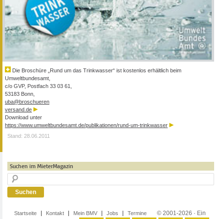
Die Broschüre „Rund um das Trinkwasser“ ist kostenlos erhältlich beim
Umweltbundesamt,
c/o GVP, Postfach 33 03 61,
53183 Bonn,
uba@broschueren
versand.de
Download unter
https://www.umweltbundesamt.de/publikationen/rund-um-trinkwasser
Stand: 28.06.2011
Suchen im MieterMagazin
© 2001-2026 · Ein
Startseite
Kontakt
Mein BMV
Jobs
Termine