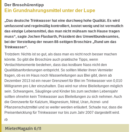
Der Broschürentipp
Ein Grundnahrungsmittel unter der Lupe
„Das deutsche Trinkwasser hat eine durchweg hohe Qualität. Es wird
umfassend und regelmäßig kontrolliert, kostet wenig und ist vermutlich
das einzige Lebensmittel, das man nicht mühsam nach Hause tragen
muss“, sagte Jochen Flasbarth, Präsident des Umweltbundesamtes,
bei der Vorstellung der neuen 88-seitigen Broschüre „Rund um das
Trinkwasser“.
Trotzdem: Nichts ist so gut, als dass man es nicht noch besser machen
könnte. So gibt die Broschüre auch praktische Tipps, wenn
Verdachtsmomente bestehen, dass das kostbare Nass nicht den
Qualitätsanforderungen entspricht. So sollten Mieter ihren Vermieter
fragen, ob es im Haus noch Wasserleitungen aus Blei gibt, denn ab
Dezember 2013 ist ein neuer Grenzwert für Blei im Trinkwasser von 0,010
Milligramm pro Liter einzuhalten. Das wird nur ohne Bleileitungen möglich
sein. Schwangere, Säuglinge und Kinder bis zum sechsten Lebensjahr
sollten ohnehin kein Trinkwasser aus Bleileitungen zu sich nehmen. Auch
die Grenzwerte für Kalzium, Magnesium, Nitrat, Uran, Arznei- und
Pflanzenschutzmittel und so weiter werden erläutert. Schade nur, dass die
Preisentwicklung für Trinkwasser nur bis zum Jahr 2007 dargestellt wird.
rb
MieterMagazin 6/11