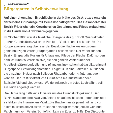
„Laskerwiese“
Bürgergarten in Selbstverwaltung
Auf einer ehemaligen Brachfläche in der Nähe des Ostkreuzes entsteht
derzeit eine Grünanlage mit Gemeinschaftsgärten. Das Besondere: Der
Bezirk Friedrichshain-Kreuzberg hat Gestaltung und Pflege weitgehend
in die Hände von Anwohnern gegeben.
Im Oktober 2006 war die feierliche Übergabe des gut 3600 Quadratmeter
großen Grundstücks zwischen Persius-, Bödiker- und Laskerstraße. Per
Kooperationsvertrag überlässt der Bezirk die Fläche kostenlos dem
gemeinnützigen Verein „Bürgergarten Laskerwiese“. Der Vorteil für den
Bezirk: Er spart die Kosten für Anlage und Pflege der Fläche. Dafür sorgen
nämlich rund 35 Vereinsaktive, die den ganzen Winter über bei
Arbeitseinsätzen buddelten und pflanzten. Inzwischen hat das „Experiment
Bürgerpark“ Gestalt angenommen. Es gibt 36 kleine Parzellen, auf denen
die einzelnen Nutzer nach Belieben Rhabarber oder Kräuter anbauen
können. Der Rest ist öffentliche Grünfläche mit Duftstaudenbeet,
Ballspielfeld und Liegewiese. Wo derzeit noch ein tiefes Loch gähnt, soll
ein Teich angelegt werden.
Drei Jahre lang hatte eine Initiative um das Grundstück gekämpft. Der
Bezirk stand der Idee zwar von Anfang an aufgeschlossen gegenüber, aber
es fehlten die finanziellen Mittel. „Die Brache musste ja entmüllt und vor
allem mussten die Altlasten im Boden entsorgt werden“, erklärt Gerlinde
Parchmann vom Verein. Schließlich kam ein Zufall zu Hilfe: Der Discounter