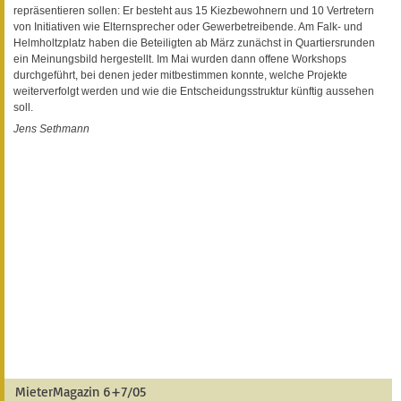
repräsentieren sollen: Er besteht aus 15 Kiezbewohnern und 10 Vertretern
von Initiativen wie Elternsprecher oder Gewerbetreibende. Am Falk- und
Helmholtzplatz haben die Beteiligten ab März zunächst in Quartiersrunden
ein Meinungsbild hergestellt. Im Mai wurden dann offene Workshops
durchgeführt, bei denen jeder mitbestimmen konnte, welche Projekte
weiterverfolgt werden und wie die Entscheidungsstruktur künftig aussehen
soll.
Jens Sethmann
MieterMagazin 6+7/05