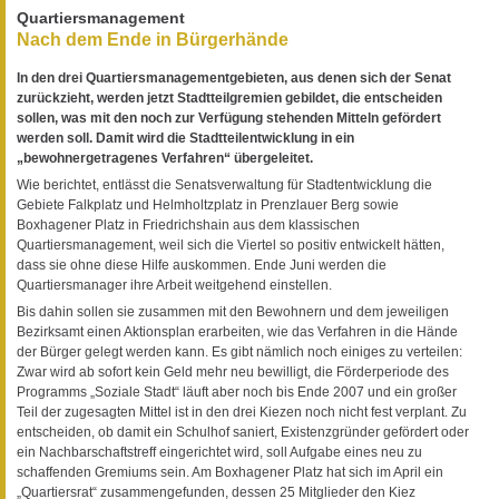
Quartiersmanagement
Nach dem Ende in Bürgerhände
In den drei Quartiersmanagementgebieten, aus denen sich der Senat
zurückzieht, werden jetzt Stadtteilgremien gebildet, die entscheiden
sollen, was mit den noch zur Verfügung stehenden Mitteln gefördert
werden soll. Damit wird die Stadtteilentwicklung in ein
„bewohnergetragenes Verfahren“ übergeleitet.
Wie berichtet, entlässt die Senatsverwaltung für Stadtentwicklung die
Gebiete Falkplatz und Helmholtzplatz in Prenzlauer Berg sowie
Boxhagener Platz in Friedrichshain aus dem klassischen
Quartiersmanagement, weil sich die Viertel so positiv entwickelt hätten,
dass sie ohne diese Hilfe auskommen. Ende Juni werden die
Quartiersmanager ihre Arbeit weitgehend einstellen.
Bis dahin sollen sie zusammen mit den Bewohnern und dem jeweiligen
Bezirksamt einen Aktionsplan erarbeiten, wie das Verfahren in die Hände
der Bürger gelegt werden kann. Es gibt nämlich noch einiges zu verteilen:
Zwar wird ab sofort kein Geld mehr neu bewilligt, die Förderperiode des
Programms „Soziale Stadt“ läuft aber noch bis Ende 2007 und ein großer
Teil der zugesagten Mittel ist in den drei Kiezen noch nicht fest verplant. Zu
entscheiden, ob damit ein Schulhof saniert, Existenzgründer gefördert oder
ein Nachbarschaftstreff eingerichtet wird, soll Aufgabe eines neu zu
schaffenden Gremiums sein. Am Boxhagener Platz hat sich im April ein
„Quartiersrat“ zusammengefunden, dessen 25 Mitglieder den Kiez