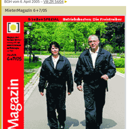
BGH vom 6. April 2005 –
VIII ZR 54/04
MieterMagazin 6+7/05