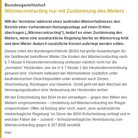
Bundesgerichtshof
Wärmecontracting nur mit Zustimmung des Mieters
Will der Vermieter während eines laufenden Mietverhältnisses den
Betrieb einer vorhandenen Heizungsanlage auf einen Dritten
übertragen („Wärmecontracting“), bedarf es einer Zustimmung des
Mieters, wenn eine ausdrückliche Regelung hierfür im Mietvertrag fehlt
und dem Mieter dadurch zusätzliche Kosten auferlegt werden sollen.
Dieses Urteil des Bundesgerichtshofs (BGH) hat große Auswirkungen für
die Geldbeutel betroffener Mieter. Die Kosten des Wärmecontracting nach
§ 7 Absatz 4 Heizkostenverordnung umfassen nämlich nicht nur die
„normalen“ Heizkosten, wie sie in § 7 Absatz 2 der Heizkostenverordnung
genannt sind. Vielmehr kalkuliert der Wärmelieferer zusätzlich unter
kaufmännischen Gesichtspunkten unter anderem auch Zinsen,
Abschreibung, Rücklagen und Gewinne. Somit geht mit dem Wechsel der
Versorgungssituation eine Verteuerung der Heizkosten einher.
Mit der Entscheidung des BGH ist der einseitigen – gegen den Willen des
Mieters vorgenommenen – Umstellung auf Wärmecontracting ein Riegel
vorgeschoben. Offen ist bislang aber noch, wann „eine ausdrückliche
mietvertragliche Regelung“ im Sinne der BGH-Entscheidung vorliegt und in
welchen Fällen die – zumeist – formularvertragliche Vereinbarung zum
Wärmecontracting gegen § 307 BGB verstößt.
mac