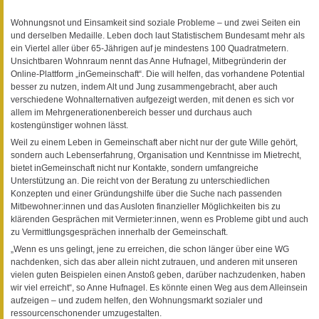
Wohnungsnot und Einsamkeit sind soziale Probleme – und zwei Seiten ein
und derselben Medaille. Leben doch laut Statistischem Bundesamt mehr als
ein Viertel aller über 65-Jährigen auf je mindestens 100 Quadratmetern.
Unsichtbaren Wohnraum nennt das Anne Hufnagel, Mitbegründerin der
Online-Plattform „inGemeinschaft“. Die will helfen, das vorhandene Potential
besser zu nutzen, indem Alt und Jung zusammengebracht, aber auch
verschiedene Wohnalternativen aufgezeigt werden, mit denen es sich vor
allem im Mehrgenerationenbereich besser und durchaus auch
kostengünstiger wohnen lässt.
Weil zu einem Leben in Gemeinschaft aber nicht nur der gute Wille gehört,
sondern auch Lebenserfahrung, Organisation und Kenntnisse im Mietrecht,
bietet inGemeinschaft nicht nur Kontakte, sondern umfangreiche
Unterstützung an. Die reicht von der Beratung zu unterschiedlichen
Konzepten und einer Gründungshilfe über die Suche nach passenden
Mitbewohner:innen und das Ausloten finanzieller Möglichkeiten bis zu
klärenden Gesprächen mit Vermieter:innen, wenn es Probleme gibt und auch
zu Vermittlungsgesprächen innerhalb der Gemeinschaft.
„Wenn es uns gelingt, jene zu erreichen, die schon länger über eine WG
nachdenken, sich das aber allein nicht zutrauen, und anderen mit unseren
vielen guten Beispielen einen Anstoß geben, darüber nachzudenken, haben
wir viel erreicht“, so Anne Hufnagel. Es könnte einen Weg aus dem Alleinsein
aufzeigen – und zudem helfen, den Wohnungsmarkt sozialer und
ressourcenschonender umzugestalten.