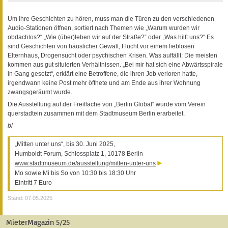
Um ihre Geschichten zu hören, muss man die Türen zu den verschiedenen
Audio-Stationen öffnen, sortiert nach Themen wie „Warum wurden wir
obdachlos?“ „Wie (über)leben wir auf der Straße?“ oder „Was hilft uns?“ Es
sind Geschichten von häuslicher Gewalt, Flucht vor einem lieblosen
Elternhaus, Drogensucht oder psychischen Krisen. Was auffällt: Die meisten
kommen aus gut situierten Verhältnissen. „Bei mir hat sich eine Abwärtsspirale
in Gang gesetzt“, erklärt eine Betroffene, die ihren Job verloren hatte,
irgendwann keine Post mehr öffnete und am Ende aus ihrer Wohnung
zwangsgeräumt wurde.
Die Ausstellung auf der Freifläche von „Berlin Global“ wurde vom Verein
querstadtein zusammen mit dem Stadtmuseum Berlin erarbeitet.
bl
„Mitten unter uns“, bis 30. Juni 2025,
Humboldt Forum, Schlossplatz 1, 10178 Berlin
www.stadtmuseum.de/ausstellung/mitten-unter-uns
Mo sowie Mi bis So von 10:30 bis 18:30 Uhr
Eintritt 7 Euro
Stand: 07.05.2025
MieterMagazin 5/25