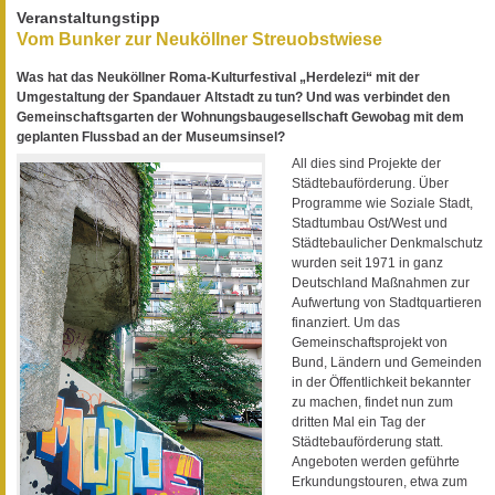
Veranstaltungstipp
Vom Bunker zur Neuköllner Streuobstwiese
Was hat das Neuköllner Roma-Kulturfestival „Herdelezi“ mit der
Umgestaltung der Spandauer Altstadt zu tun? Und was verbindet den
Gemeinschaftsgarten der Wohnungsbaugesellschaft Gewobag mit dem
geplanten Flussbad an der Museumsinsel?
All dies sind Projekte der
Städtebauförderung. Über
Programme wie Soziale Stadt,
Stadtumbau Ost/West und
Städtebaulicher Denkmalschutz
wurden seit 1971 in ganz
Deutschland Maßnahmen zur
Aufwertung von Stadtquartieren
finanziert. Um das
Gemeinschaftsprojekt von
Bund, Ländern und Gemeinden
in der Öffentlichkeit bekannter
zu machen, findet nun zum
dritten Mal ein Tag der
Städtebauförderung statt.
Angeboten werden geführte
Erkundungstouren, etwa zum