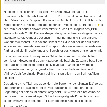
Foto: Nils Richter
Mieter mit deutschen und türkischen Wurzeln, Bewohner aus der
Dominikanischen Republik und dazu fünf Roma-Familien aus Rumänien, die
ohne Mietvertrag auf engstem Raum leben: Solch ein Mix birgt üblicherweise
Konfliktpotenzial. Stattdessen aber gehört das
Modellprojekt „Bunte 111“
in
der Reinickendorfer Schwarnweberstraße zu den Preisträgern des „BBU-
ZukunftsAwards 2016“. Die Preisbegründung bezeichnet es als gelungenes
Integrationsprojekt und als Leuchtturm in der Berliner und Brandenburger
Wohnungswirtschaft – ein nachbarschaftliches Miteinander, das nur durch
eine vorausschauende, kreative Konzeption, das Zusammenspiel mehrerer
Partner und die Einbeziehung aller Bewohner des Hauses entstehen konnte.
Es begann mit einer konsequenten Gebäudeinstandsetzung durch die
Vermieterin Gewobag, die damit katastrophale bauliche Zustände beseitigte.
Alle Haushalte erhielten schriftliche Mietverträge. Unterstützt wurde die
kommunale Wohnungsbaugesellschaft durch den Berliner Senat und
„Phinove“, ein Verein, der Roma bei ihrer Integration in den Berliner Alltag
beisteht.
Das erfolgreiche Miteinander, bei dem die Bewohner der „Bunten 111“ selbst
anpacken und gestalten konnten, wird nun durch die Erneuerung und
Begrünung der beiden Innenhöfe fortgesetzt. Die Vermieterin hat Wünsche
und Ideen zusammengetragen. Sobald eine geeignete Firma für solch ein
integratives Arbeiten gefunden ist, kann der erste Spatenstich erfolgen.
Rosemarie Mieder