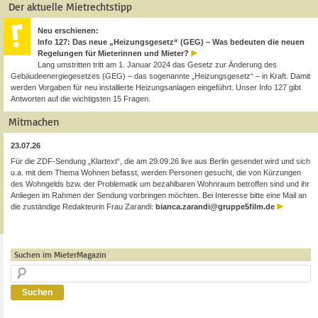
Der aktuelle Mietrechtstipp
Neu erschienen:
Info 127: Das neue „Heizungsgesetz“ (GEG) – Was bedeuten die neuen
Regelungen für Mieterinnen und Mieter?
Lang umstritten tritt am 1. Januar 2024 das Gesetz zur Änderung des
Gebäudeenergiegesetzes (GEG) – das sogenannte „Heizungsgesetz“ – in Kraft. Damit
werden Vorgaben für neu installierte Heizungsanlagen eingeführt. Unser Info 127 gibt
Antworten auf die wichtigsten 15 Fragen.
Mitmachen
23.07.26
Für die ZDF-Sendung „Klartext“, die am 29.09.26 live aus Berlin gesendet wird und sich
u.a. mit dem Thema Wohnen befasst, werden Personen gesucht, die von Kürzungen
des Wohngelds bzw. der Problematik um bezahlbaren Wohnraum betroffen sind und ihr
Anliegen im Rahmen der Sendung vorbringen möchten. Bei Interesse bitte eine Mail an
die zuständige Redakteurin Frau Zarandi:
bianca.zarandi@gruppe5film.de
Suchen im MieterMagazin