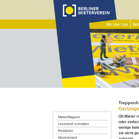
Wir über uns
Beit
Treppenh
Gerümpel
Ob Mieter n
MieterMagazin
oder einfach
Leserbrief schreiben
wenige bele
Redaktion
sie nicht g
Abonnement
zulässig.