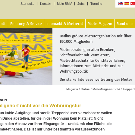
Startseite
Kontakt
Mein BMV
Jobs
Termine
Sprachen
ritt
Beratung & Service
Infomarkt & Mietrecht
MieterMagazin
Rund ums
Berlins größte Mieterorganisation mit über
190.000 Mitgliedern
Mieterberatung in allen Bezirken,
Schriftverkehr mit Vermietern,
Mietrechtsschutz für Gerichtsverfahren,
Informationen zum Mietrecht und zur
Wohnungspolitik
Die starke Interessenvertretung der Mieter
Magazin
/
Online
/
MieterMagazin 5/14
/
Treppen
aus
 gehört nicht vor die Wohnungstür
un kahle Aufgänge und sterile Treppenhäuser verschönern wollen
 Dinge abstellen, für die in der Wohnung kein Platz ist: Nicht
gen den Absatz vor ihrer Eingangstür – und damit eine Fläche, die
emietet haben. Das ist nur unter bestimmten Voraussetzungen