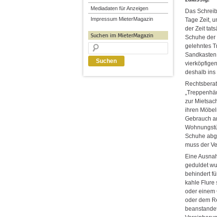
Mediadaten für Anzeigen
Das Schreib
Impressum MieterMagazin
Tage Zeit, 
der Zeit tat
Suchen im MieterMagazin
Schuhe der 
gelehntes T
Sandkasten 
vierköpfigen
deshalb in
Rechtsberate
„Treppenhäu
zur Mietsac
ihren Möbel
Gebrauch an
Wohnungstür
Schuhe abge
muss der Ver
Eine Ausnah
geduldet wu
behindert f
kahle Flure 
oder einem 
oder dem Re
beanstandet