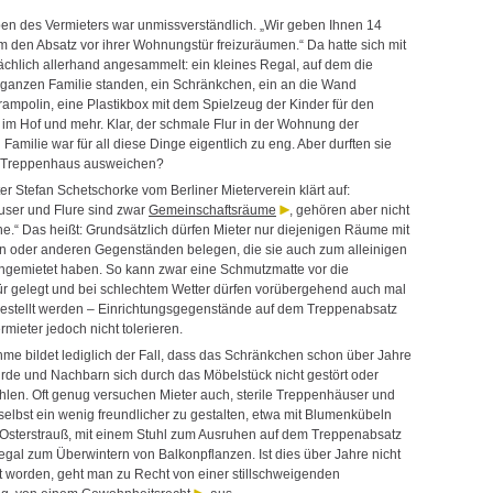
en des Vermieters war unmissverständlich. „Wir geben Ihnen 14
um den Absatz vor ihrer Wohnungstür freizuräumen.“ Da hatte sich mit
sächlich allerhand angesammelt: ein kleines Regal, auf dem die
ganzen Familie standen, ein Schränkchen, ein an die Wand
rampolin, eine Plastikbox mit dem Spielzeug der Kinder für den
im Hof und mehr. Klar, der schmale Flur in der Wohnung der
 Familie war für all diese Dinge eigentlich zu eng. Aber durften sie
s Treppenhaus ausweichen?
r Stefan Schetschorke vom Berliner Mieterverein klärt auf:
ser und Flure sind zwar
Gemeinschaftsräume
, gehören aber nicht
he.“ Das heißt: Grundsätzlich dürfen Mieter nur diejenigen Räume mit
n oder anderen Gegenständen belegen, die sie auch zum alleinigen
gemietet haben. So kann zwar eine Schmutzmatte vor die
 gelegt und bei schlechtem Wetter dürfen vorübergehend auch mal
stellt werden – Einrichtungsgegenstände auf dem Treppenabsatz
mieter jedoch nicht tolerieren.
me bildet lediglich der Fall, dass das Schränkchen schon über Jahre
rde und Nachbarn sich durch das Möbelstück nicht gestört oder
ühlen. Oft genug versuchen Mieter auch, sterile Treppenhäuser und
selbst ein wenig freundlicher zu gestalten, etwa mit Blumenkübeln
Osterstrauß, mit einem Stuhl zum Ausruhen auf dem Treppenabsatz
gal zum Überwintern von Balkonpflanzen. Ist dies über Jahre nicht
 worden, geht man zu Recht von einer stillschweigenden