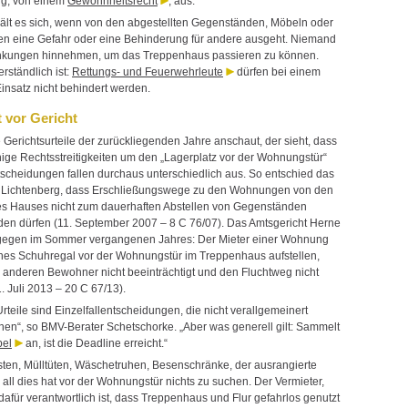
ng, von einem
Gewohnheitsrecht
, aus.
ält es sich, wenn von den abgestellten Gegenständen, Möbeln oder
n eine Gefahr oder eine Behinderung für andere ausgeht. Niemand
nkungen hinnehmen, um das Treppenhaus passieren zu können.
rständlich ist:
Rettungs- und Feuerwehrleute
dürfen bei einem
insatz nicht behindert werden.
t vor Gericht
 Gerichtsurteile der zurückliegenden Jahre anschaut, der sieht, dass
nige Rechtsstreitigkeiten um den „Lagerplatz vor der Wohnungstür“
ntscheidungen fallen durchaus unterschiedlich aus. So entschied das
 Lichtenberg, dass Erschließungswege zu den Wohnungen von den
es Hauses nicht zum dauerhaften Abstellen von Gegenständen
den dürfen (11. September 2007 – 8 C 76/07). Das Amtsgericht Herne
agegen im Sommer vergangenen Jahres: Der Mieter einer Wohnung
eines Schuhregal vor der Wohnungstür im Treppenhaus aufstellen,
 anderen Bewohner nicht beeinträchtigt und den Fluchtweg nicht
1. Juli 2013 – 20 C 67/13).
Urteile sind Einzelfallentscheidungen, die nicht verallgemeinert
en“, so BMV-Berater Schetschorke. „Aber was generell gilt: Sammelt
el
an, ist die Deadline erreicht.“
ten, Mülltüten, Wäschetruhen, Besenschränke, der ausrangierte
all dies hat vor der Wohnungstür nichts zu suchen. Der Vermieter,
dafür verantwortlich ist, dass Treppenhaus und Flur gefahrlos genutzt