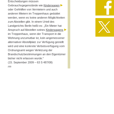
Entscheidungen müssen
Gebrauchsgegenstände wie
Kinderwagen
oder Gehhilfen von Vermietern und auch
anderen Mietern im Treppenhaus geduldet
werden, wenn es keine anderen Möglichkeiten
zum Abstellen gibt. In einem Urteil des
Landgerichts Berlin heißt es: „Ein Mieter hat
Anspruch auf Abstellen seines
Kinderwagens
im Treppenhaus, wenn der Transport in die
Wohnung unzumutbar ist, kein angemessener
alternativer Abstellplatz zur Verfügung gestellt
wird und eine konkrete Verbotsverfügung vom
Ordnungsamt wegen Verletzung der
Brandschutzbestimmungen an den Eigentümer
bisher nicht erlassen wurde.“
(15. September 2009 – 63 S 487/08)
rm