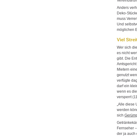
Vereinbaru
Anders verh
Deko-Stücke
muss Verre
Und selbstve
möglichen E
Viel Strei
Wer sich die
es nicht we
gibt. Die E
Amtsgericht
Mietern ein
genutzt wer
verfügte d
darf ein kl
wenn es die
versperrt (1
„Alle diese 
werden könn
sich
Gerümp
Getränkekäs
Fernseher – 
der ja auch 