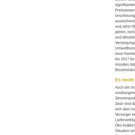
signifikant
Preisverwer
beschleunig
ausreichend
und zehn Of
gehen, rech
und Windstr
Versorgung
Umweltbund
neun Kernkr
bis 2017 für
müssten daf
Blockheizkr
Es riech
Auch die ni
vorübergehe
Stromimport
Zwar sind d
sich aber n
Versorger b
Liefervertr
Öko-Institut
Situation u