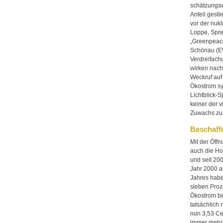
schätzungsw
Anteil gesti
vor der nukl
Loppe, Spre
„Greenpeace
Schönau (EW
Verdreifach
wirken nach
Weckruf auf
Ökostrom sy
Lichtblick-
keiner der 
Zuwachs zu 
Beschaff
Mit der Öff
auch die Hof
und seit 20
Jahr 2000 au
Jahres habe
sieben Proz
Ökostrom be
tatsächlich
nun 3,53 Ce
immer mehr 