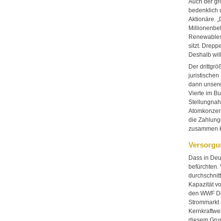
Auch der gr
bedenklich 
Aktionäre. „
Millionenbe
Renewables.
sitzt. Drepp
Deshalb wil
Der drittgr
juristischen
dann unsere
Vierte im Bu
Stellungnah
Atomkonzern
die Zahlung
zusammen kn
Versorgu
Dass in Deu
befürchten. 
durchschnit
Kapazität vo
den WWF Deu
Strommarkt a
Kernkraftwe
diesem Grun