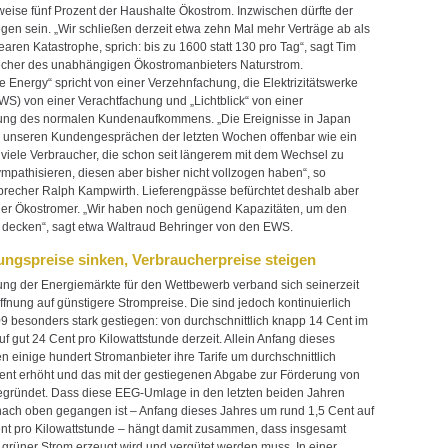
eise fünf Prozent der Haushalte Ökostrom. Inzwischen dürfte der
egen sein. „Wir schließen derzeit etwa zehn Mal mehr Verträge ab als
earen Katastrophe, sprich: bis zu 1600 statt 130 pro Tag“, sagt Tim
cher des unabhängigen Ökostromanbieters Naturstrom.
 Energy“ spricht von einer Verzehnfachung, die Elektrizitätswerke
S) von einer Verachtfachung und „Lichtblick“ von einer
ung des normalen Kundenaufkommens. „Die Ereignisse in Japan
 unseren Kundengesprächen der letzten Wochen offenbar wie ein
 viele Verbraucher, die schon seit längerem mit dem Wechsel zu
mpathisieren, diesen aber bisher nicht vollzogen haben“, so
Sprecher Ralph Kampwirth. Lieferengpässe befürchtet deshalb aber
vier Ökostromer. „Wir haben noch genügend Kapazitäten, um den
decken“, sagt etwa Waltraud Behringer von den EWS.
ungspreise sinken, Verbraucherpreise steigen
nung der Energiemärkte für den Wettbewerb verband sich seinerzeit
fnung auf günstigere Strompreise. Die sind jedoch kontinuierlich
09 besonders stark gestiegen: von durchschnittlich knapp 14 Cent im
f gut 24 Cent pro Kilowattstunde derzeit. Allein Anfang dieses
n einige hundert Stromanbieter ihre Tarife um durchschnittlich
ent erhöht und das mit der gestiegenen Abgabe zur Förderung von
gründet. Dass diese EEG-Umlage in den letzten beiden Jahren
 nach oben gegangen ist – Anfang dieses Jahres um rund 1,5 Cent auf
nt pro Kilowattstunde – hängt damit zusammen, dass insgesamt
grüner Strom erzeugt wird und vergütet werden muss. In einer