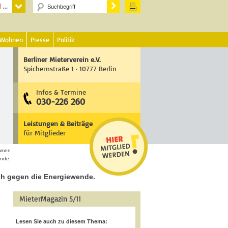
 Wohnen
Presse
Politik
Berliner Mieterverein e.V.
Spichernstraße 1 · 10777 Berlin
Infos & Termine
030-226 260
Leistungen & Beiträge
für Mitglieder
emmen
ende.
ch gegen die Energiewende.
MieterMagazin 5/11
Lesen Sie auch zu diesem Thema: