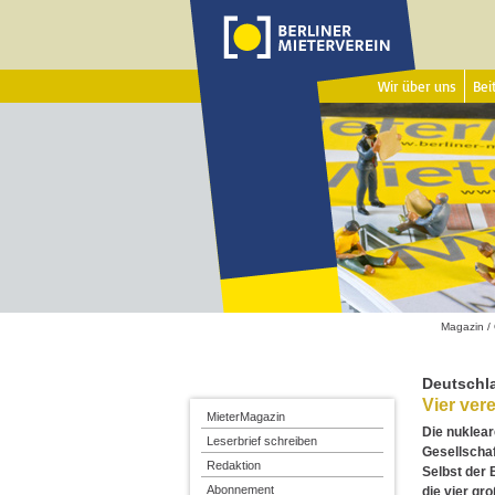
Wir über uns
Beit
Magazin
/
Deutschl
Vier vere
MieterMagazin
Die nuklear
Leserbrief schreiben
Gesellschaf
Redaktion
Selbst der
Abonnement
die vier gr