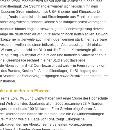
t mehr Strom importiert wird als vor den AKW-Abschaltungen, hält
 marktbedingt: Die Stromhändler würden sich lediglich mit dem
verfügbaren Strom eindecken, so UBA-Energie- und Klimaexperte
nn. „Deutschland ist nicht auf Stromimporte aus Frankreich oder
dern angewiesen, sondern könnte sich komplett selbst versorgen.“
ratorium hinaus ringt die schwarz-gelbe Bundesregierung derzeit
lange die deutschen AKW nun tatsächlich noch laufen sollen. Obwohl
omkonzerne mittlerweile auch mehr oder weniger stark in erneuerbare
estieren, wollen sie einen frühzeitigen Atomausstieg nicht einfach
arum, verdeutlicht ein Blick auf die Zahlen: Kernenergie gilt als
reisgünstig – aufgrund von direkten und indirekten Subventionen in
öhe. Greenpeace rechnet in einer Studie vor, dass jede
nde Atomstrom mit 4,3 Cent bezuschusst wird – in Form von direkten
n des Bundes, Kosten für Atommüllendlager, die Stilllegung der
n Atommeiler, Steuervergünstigungen sowie Zusatzeinnahmen durch
onshandel.
takt auf mehreren Ebenen
nzerne Eon, RWE und EnBW haben laut einer Studie der Hochschule
 und Wirtschaft des Saarlands allein 2009 zusammen 23 Milliarden,
nsgesamt mehr als 100 Milliarden Euro Gewinn eingefahren. Als
rte Unternehmen haben sie in erster Linie die Gewinnerwartungen
äre im Kopf, wie die Klage von RWE zeigt. Erfolgreiche
tzklagen der vier Atomkonzerne bei einem vorgezogenen
g käme die Bundesbürger teuer zu stehen.