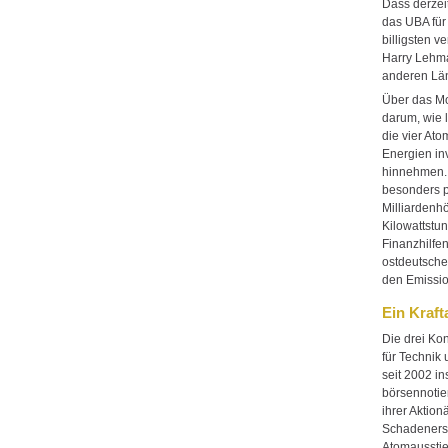
Dass derzei
das UBA für
billigsten 
Harry Lehma
anderen Län
Über das Mo
darum, wie 
die vier At
Energien inv
hinnehmen. W
besonders p
Milliardenh
Kilowattstu
Finanzhilfe
ostdeutsche
den Emissi
Ein Kraf
Die drei Ko
für Technik
seit 2002 i
börsennotie
ihrer Aktion
Schadenersa
Atomausstie