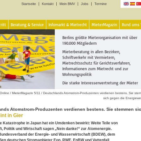
Startseite
Kontakt
Mein BMV
Jobs
Termine
Sprachen
ritt
Beratung & Service
Infomarkt & Mietrecht
MieterMagazin
Rund ums
Berlins größte Mieterorganisation mit über
190.000 Mitgliedern
Mieterberatung in allen Bezirken,
Schriftverkehr mit Vermietern,
Mietrechtsschutz für Gerichtsverfahren,
Informationen zum Mietrecht und zur
Wohnungspolitik
Die starke Interessenvertretung der Mieter
Online
/
MieterMagazin 5/11
/
Deutschlands Atomstrom-Produzenten verdienen bestens. Sie st
sich gegen die Energiew
ands Atomstrom-Produzenten verdienen bestens. Sie stemmen si
int in Gier
e Katastrophe in Japan hat ein Umdenken bewirkt: Weite Teile von
t, Politik und Wirtschaft sagen „Nein danke!“ zur Atomenergie.
 Bundesverband der Energie- und Wasserwirtschaft (BDEW), dem
oßen deutschen Stromanbieter Eon, RWE, EnBW und Vattenfall