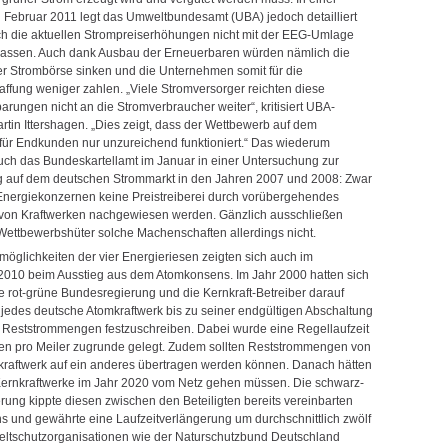
 Februar 2011 legt das Umweltbundesamt (UBA) jedoch detailliert
ich die aktuellen Strompreiserhöhungen nicht mit der EEG-Umlage
assen. Auch dank Ausbau der Erneuerbaren würden nämlich die
er Strombörse sinken und die Unternehmen somit für die
ffung weniger zahlen. „Viele Stromversorger reichten diese
rungen nicht an die Stromverbraucher weiter“, kritisiert UBA-
rtin Ittershagen. „Dies zeigt, dass der Wettbewerb auf dem
für Endkunden nur unzureichend funktioniert.“ Das wiederum
auch das Bundeskartellamt im Januar in einer Untersuchung zur
g auf dem deutschen Strommarkt in den Jahren 2007 und 2008: Zwar
nergiekonzernen keine Preistreiberei durch vorübergehendes
von Kraftwerken nachgewiesen werden. Gänzlich ausschließen
 Wettbewerbshüter solche Machenschaften allerdings nicht.
möglichkeiten der vier Energieriesen zeigten sich auch im
010 beim Ausstieg aus dem Atomkonsens. Im Jahr 2000 hatten sich
e rot-grüne Bundesregierung und die Kernkraft-Betreiber darauf
r jedes deutsche Atomkraftwerk bis zu seiner endgültigen Abschaltung
Reststrommengen festzuschreiben. Dabei wurde eine Regellaufzeit
en pro Meiler zugrunde gelegt. Zudem sollten Reststrommengen von
raftwerk auf ein anderes übertragen werden können. Danach hätten
 Kernkraftwerke im Jahr 2020 vom Netz gehen müssen. Die schwarz-
rung kippte diesen zwischen den Beteiligten bereits vereinbarten
 und gewährte eine Laufzeitverlängerung um durchschnittlich zwölf
ltschutzorganisationen wie der Naturschutzbund Deutschland