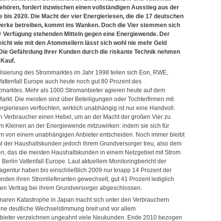
hören, fordert inzwischen einen vollständigen Ausstieg aus der
 bis 2020. Die Macht der vier Energieriesen, die die 17 deutschen
erke betreiben, kommt ins Wanken. Doch die Vier stemmen sich
ur Verfügung stehenden Mitteln gegen eine Energiewende. Der
eicht wie mit den Atommeilern lässt sich wohl nie mehr Geld
Die Gefährdung ihrer Kunden durch die riskante Technik nehmen
 Kauf.
alisierung des Strommarktes im Jahr 1998 teilen sich Eon, RWE,
ttenfall Europe auch heute noch gut 80 Prozent des
marktes. Mehr als 1000 Stromanbieter agieren heute auf dem
arkt. Die meisten sind über Beteiligungen oder Tochterfirmen mit
rgieriesen verflochten, wirklich unabhängig ist nur eine Handvoll.
 Verbraucher einen Hebel, um an der Macht der großen Vier zu
 im Kleinen an der Energiewende mitzuwirken: indem sie sich für
m von einem unabhängigen Anbieter entscheiden. Noch immer bleibt
l der Haushaltskunden jedoch ihrem Grundversorger treu, also dem
, das die meisten Haushaltskunden in einem Netzgebiet mit Strom
in Berlin Vattenfall Europe. Laut aktuellem Monitoringbericht der
gentur haben bis einschließlich 2009 nur knapp 14 Prozent der
nden ihren Stromlieferanten gewechselt, gut 41 Prozent lediglich
en Vertrag bei ihrem Grundversorger abgeschlossen.
omaren Katastrophe in Japan macht sich unter den Verbrauchern
eine deutliche Wechselstimmung breit und vor allem
bieter verzeichnen ungeahnt viele Neukunden. Ende 2010 bezogen