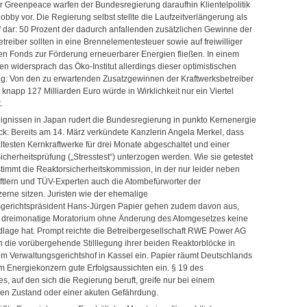
 Greenpeace warfen der Bundesregierung daraufhin Klientelpolitik
lobby vor. Die Regierung selbst stellte die Laufzeitverlängerung als
 dar: 50 Prozent der dadurch anfallenden zusätzlichen Gewinne der
treiber sollten in eine Brennelementesteuer sowie auf freiwilliger
nen Fonds zur Förderung erneuerbarer Energien fließen. In einem
n widersprach das Öko-Institut allerdings dieser optimistischen
g: Von den zu erwartenden Zusatzgewinnen der Kraftwerksbetreiber
knapp 127 Milliarden Euro würde in Wirklichkeit nur ein Viertel
.
eignissen in Japan rudert die Bundesregierung in punkto Kernenergie
ck: Bereits am 14. März verkündete Kanzlerin Angela Merkel, dass
ltesten Kernkraftwerke für drei Monate abgeschaltet und einer
icherheitsprüfung („Stresstest“) unterzogen werden. Wie sie getestet
timmt die Reaktorsicherheitskommission, in der nur leider neben
tlern und TÜV-Experten auch die Atombefürworter der
erne sitzen. Juristen wie der ehemalige
gerichtspräsident Hans-Jürgen Papier gehen zudem davon aus,
 dreimonatige Moratorium ohne Änderung des Atomgesetzes keine
lage hat. Prompt reichte die Betreibergesellschaft RWE Power AG
 die vorübergehende Stilllegung ihrer beiden Reaktorblöcke in
dem Verwaltungsgerichtshof in Kassel ein. Papier räumt Deutschlands
m Energiekonzern gute Erfolgsaussichten ein. § 19 des
, auf den sich die Regierung beruft, greife nur bei einem
gen Zustand oder einer akuten Gefährdung.