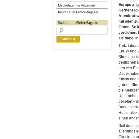
Europe ange
Mediadaten für Anzeigen
Kernenergie
Impressum MieterMagazin
Atomkraftw
mit allen z
Suchen im MieterMagazin
Grund: So l
verdienen. 
sie dabei in
Trotz Liber
EnBW und Va
Stromabsatz
deutschen M
den vier Ene
Dabei haben
rütteln und
grünen Stro
die Mehrzah
Unternehmen
beliefert – 
Bundesnetza
Haushaltsku
einen ander
Seit der at
allerdings 
Ökostroman