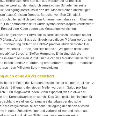
ößte Energiekonzern Eon hält das Moratorium für rechtlich
und verweist auf den dadurch verursachten Schaden für seine
Die Stilllegung kostet uns in den drei Monaten einen dreistelligen
trag“, sagt Christian Drepper, Sprecher von Eon Climate &
 Doch offensichtlich weiß das Unternehmen, dass es im Glashaus
er: „Ein Konfrontationskurs würde symbolisches Kapital vernichten.“
l Eon auf eine Klage gegen das Moratorium verzichten.
ößte Energiekonzern EnBW saß zu Redaktionsschluss noch an der
 Prüfung. „Auf der Basis der Ergebnisse dieser Prüfung werden wir
 Entscheidung treffen“, so EnBW-Sprecher Ulrich Schröder. Der
nde, Vattenfall Europe, hält sich bedeckt. „Wir geben dazu keine
me ab“, so Sprecher Steffen Herrmann. Einig sind sich die
e in einem anderen Punkt: Für die Zeit des Moratoriums setzen sie
en in den Fonds zur Förderung erneuerbarer Energien – monatlich
app neun Millionen Euro – komplett aus.
ng auch ohne AKWs gesichert
tschland in Folge des Moratoriums die Lichter ausgehen, ist nicht zu
Vor der Stilllegung der sieben Meiler wurden im Saldo pro Tag
tlich 3500 Megawattstunden Strom exportiert, was in etwa der
n drei Kernkraftwerken entspricht. Das Öko-Institut legt in einer für
tschland erstellten Kurzanalyse dar, „dass der deutsche
uf die vergleichsweise schnelle Stilllegung der sieben ältesten
rke in naher Zukunft weitgehend vorbereitet war und schon aus
d aus der kurzfristigen Stilllegung dieser Anlagen keine