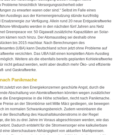
en Probleme hinsichtlich Versorgungssicherheit oder
fungen zu erwarten waren oder sind.“ Selbst im Falle eines
ten Ausstiegs aus der Kernenergienutzung stünde kurzfristig
 Ersatzenergie zur Verfügung. Allein rund 20 neue Erdgaskraftwerke
fshore-Windparks werden in den nächsten fünf Jahren ans Netz
net Greenpeace vor. 50 Gigawatt zusätzliche Kapazitäten an Solar-
om kämen noch hinzu. Der Atomausstieg sei deshalb ohne
slücken bis 2015 machbar. Nach Berechnungen des
esamtes (UBA) kann Deutschland schon jetzt ohne Probleme auf
aftwerke verzichten. Das UBA hält einen kompletten Atom-Ausstieg
 möglich. Weitere als die ebenfalls bereits geplanten Kohlekraftwerke
ür nicht gebaut werden, wohl aber deutlich mehr Öko- und effiziente
aft- und Gaskraftwerke.
t nach Panikmache
cht zuletzt von den Energiekonzernen geschürte Angst, durch die
nde Abschaltung von Atomkraftwerken könnten wegen zusätzlicher
e die Energiepreise in die Höhe schießen, riecht nach Panikmache.
ie Preise an der Strombörse seit Mitte März gestiegen, sie bewegen
och im normalen Schwankungsbereich. Zudem vereinbaren die
ei der Beschaffung des Haushaltskundenstroms in der Regel
äge, die bis zu drei Jahre im Voraus abgeschlossen werden, wie das
 betont. Dadurch entsteht für die Stromversorger eine kalkulierbare
nd eine überschaubare Abhängigkeit von aktuellen Marktpreisen.