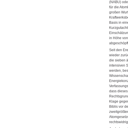
(NABU) oder
für die Atom
großen Wurf
Kraftwerksbe
Basis in ei
Kurzgutachte
Einschätzun
in Höhe von 
abgeschöpft
Seit den Er
wieder zurü
die sieben ä
intensiven S
werden, bes
Wissenschaf
Energiekonz
Verfassungs
dass dieses
Rechtsgrund
Klage gegen
Biblis vor 
zweitgrößte
Atomgesetzes
rechtswidri