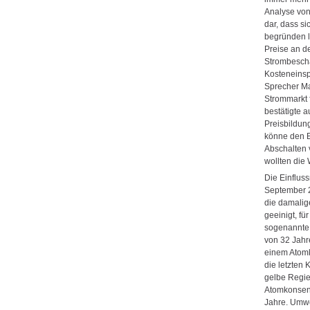
Analyse von
dar, dass s
begründen l
Preise an d
Strombescha
Kosteneinspa
Sprecher Ma
Strommarkt 
bestätigte 
Preisbildun
könne den E
Abschalten 
wollten die
Die Einfluss
September 2
die damalig
geeinigt, fü
sogenannte 
von 32 Jahr
einem Atomk
die letzten
gelbe Regie
Atomkonsens
Jahre. Umwe