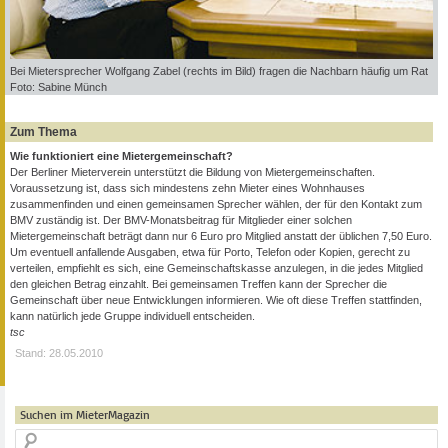
Bei Mietersprecher Wolfgang Zabel (rechts im Bild) fragen die Nachbarn häufig um Rat
Foto: Sabine Münch
Zum Thema
Wie funktioniert eine Mietergemeinschaft?
Der Berliner Mieterverein unterstützt die Bildung von Mietergemeinschaften.
Voraussetzung ist, dass sich mindestens zehn Mieter eines Wohnhauses
zusammenfinden und einen gemeinsamen Sprecher wählen, der für den Kontakt zum
BMV zuständig ist. Der BMV-Monatsbeitrag für Mitglieder einer solchen
Mietergemeinschaft beträgt dann nur 6 Euro pro Mitglied anstatt der üblichen 7,50 Euro.
Um eventuell anfallende Ausgaben, etwa für Porto, Telefon oder Kopien, gerecht zu
verteilen, empfiehlt es sich, eine Gemeinschaftskasse anzulegen, in die jedes Mitglied
den gleichen Betrag einzahlt. Bei gemeinsamen Treffen kann der Sprecher die
Gemeinschaft über neue Entwicklungen informieren. Wie oft diese Treffen stattfinden,
kann natürlich jede Gruppe individuell entscheiden.
tsc
Stand: 28.05.2010
Suchen im MieterMagazin