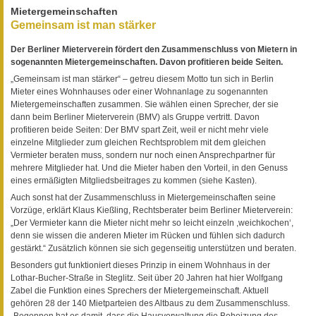
Mietergemeinschaften
Gemeinsam ist man stärker
Der Berliner Mieterverein fördert den Zusammenschluss von Mietern in
sogenannten Mietergemeinschaften. Davon profitieren beide Seiten.
„Gemeinsam ist man stärker“ – getreu diesem Motto tun sich in Berlin
Mieter eines Wohnhauses oder einer Wohnanlage zu sogenannten
Mietergemeinschaften zusammen. Sie wählen einen Sprecher, der sie
dann beim Berliner Mieterverein (BMV) als Gruppe vertritt. Davon
profitieren beide Seiten: Der BMV spart Zeit, weil er nicht mehr viele
einzelne Mitglieder zum gleichen Rechtsproblem mit dem gleichen
Vermieter beraten muss, sondern nur noch einen Ansprechpartner für
mehrere Mitglieder hat. Und die Mieter haben den Vorteil, in den Genuss
eines ermäßigten Mitgliedsbeitrages zu kommen (siehe Kasten).
Auch sonst hat der Zusammenschluss in Mietergemeinschaften seine
Vorzüge, erklärt Klaus Kießling, Rechtsberater beim Berliner Mieterverein:
„Der Vermieter kann die Mieter nicht mehr so leicht einzeln ,weichkochen‘,
denn sie wissen die anderen Mieter im Rücken und fühlen sich dadurch
gestärkt.“ Zusätzlich können sie sich gegenseitig unterstützen und beraten.
Besonders gut funktioniert dieses Prinzip in einem Wohnhaus in der
Lothar-Bucher-Straße in Steglitz. Seit über 20 Jahren hat hier Wolfgang
Zabel die Funktion eines Sprechers der Mietergemeinschaft. Aktuell
gehören 28 der 140 Mietparteien des Altbaus zu dem Zusammenschluss.
„Begonnen hat es damit, dass die Hausverwaltung die Beheizung des