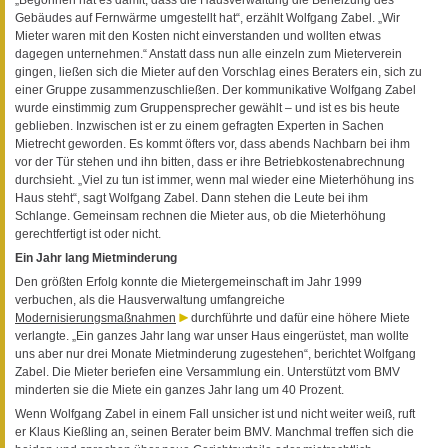
Gebäudes auf Fernwärme umgestellt hat“, erzählt Wolfgang Zabel. „Wir
Mieter waren mit den Kosten nicht einverstanden und wollten etwas
dagegen unternehmen.“ Anstatt dass nun alle einzeln zum Mieterverein
gingen, ließen sich die Mieter auf den Vorschlag eines Beraters ein, sich zu
einer Gruppe zusammenzuschließen. Der kommunikative Wolfgang Zabel
wurde einstimmig zum Gruppensprecher gewählt – und ist es bis heute
geblieben. Inzwischen ist er zu einem gefragten Experten in Sachen
Mietrecht geworden. Es kommt öfters vor, dass abends Nachbarn bei ihm
vor der Tür stehen und ihn bitten, dass er ihre Betriebkostenabrechnung
durchsieht. „Viel zu tun ist immer, wenn mal wieder eine Mieterhöhung ins
Haus steht“, sagt Wolfgang Zabel. Dann stehen die Leute bei ihm
Schlange. Gemeinsam rechnen die Mieter aus, ob die Mieterhöhung
gerechtfertigt ist oder nicht.
Ein Jahr lang Mietminderung
Den größten Erfolg konnte die Mietergemeinschaft im Jahr 1999
verbuchen, als die Hausverwaltung umfangreiche
Modernisierungsmaßnahmen
durchführte und dafür eine höhere Miete
verlangte. „Ein ganzes Jahr lang war unser Haus eingerüstet, man wollte
uns aber nur drei Monate Mietminderung zugestehen“, berichtet Wolfgang
Zabel. Die Mieter beriefen eine Versammlung ein. Unterstützt vom BMV
minderten sie die Miete ein ganzes Jahr lang um 40 Prozent.
Wenn Wolfgang Zabel in einem Fall unsicher ist und nicht weiter weiß, ruft
er Klaus Kießling an, seinen Berater beim BMV. Manchmal treffen sich die