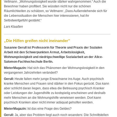
Veltmann. „Wohnungslosigkeit wurde stärker wahrgenommen.“ Auch die
Bewohner haben profitiert. Sie wüssten nicht nur die schönen
Räumlichkeiten zu schätzen, so Veltmann: „Dass Außenstehende sich für
die Lebenssituation der Menschen hier interessieren, hat ihr
Selbstwertgefühl gestärkt.“
Lars Klaaßen
„Die Hilfen greifen nicht ineinander“
Susanne Gerull ist Professorin für Theorie und Praxis der Sozialen
Arbeit mit den Schwerpunkten Armut, Arbeitslosigkeit,
Wohnungslosigkeit und niedrigschwellige Sozialarbeit an der Alice-
Salomon-Fachhochschule Berlin.
MieterMagazin:
Hat sich das Phänomen der Wohnungslosigkeit in den
vergangenen Jahrzehnten verändert?
Gerull:
Heute fallen mehr junge Erwachsene ins Auge. Auch psychisch
kranke Menschen und Frauen sind stärker in den Fokus gerückt. Das kann
aber schlicht daran liegen, dass etwa die Betreuung psychisch Kranker
oder Leistungen der Jugendhilfe zu kostspielig erscheinen und deshalb
mehr Menschen an die Wohnungshilfe verwiesen werden. Dort kann
psychisch Kranken aber nicht immer adäquat geholfen werden.
MieterMagazin:
Ist das eine Frage des Geldes?
Gerull:
Ja, aber das Problem liegt auch noch woanders: Die Schnittstellen