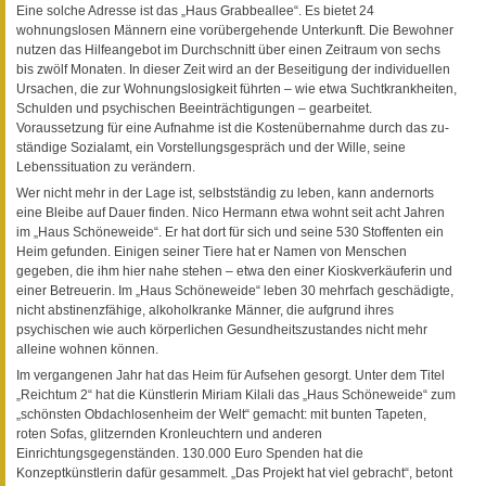
Eine solche Adresse ist das „Haus Grabbeallee“. Es bietet 24
wohnungslosen Männern eine vorübergehende Unterkunft. Die Bewohner
nutzen das Hilfeangebot im Durchschnitt über einen Zeitraum von sechs
bis zwölf Monaten. In dieser Zeit wird an der Beseitigung der individuellen
Ursachen, die zur Wohnungslosigkeit führten – wie etwa Suchtkrankheiten,
Schulden und psychischen Beeinträchtigungen – gearbeitet.
Voraussetzung für eine Aufnahme ist die Kostenübernahme durch das zu-
ständige Sozialamt, ein Vorstellungsgespräch und der Wille, seine
Lebenssituation zu verändern.
Wer nicht mehr in der Lage ist, selbstständig zu leben, kann andernorts
eine Bleibe auf Dauer finden. Nico Hermann etwa wohnt seit acht Jahren
im „Haus Schöneweide“. Er hat dort für sich und seine 530 Stoffenten ein
Heim gefunden. Einigen seiner Tiere hat er Namen von Menschen
gegeben, die ihm hier nahe stehen – etwa den einer Kioskverkäuferin und
einer Betreuerin. Im „Haus Schöneweide“ leben 30 mehrfach geschädigte,
nicht abstinenzfähige, alkoholkranke Männer, die aufgrund ihres
psychischen wie auch körperlichen Gesundheitszustandes nicht mehr
alleine wohnen können.
Im vergangenen Jahr hat das Heim für Aufsehen gesorgt. Unter dem Titel
„Reichtum 2“ hat die Künstlerin Miriam Kilali das „Haus Schöneweide“ zum
„schönsten Obdachlosenheim der Welt“ gemacht: mit bunten Tapeten,
roten Sofas, glitzernden Kronleuchtern und anderen
Einrichtungsgegenständen. 130.000 Euro Spenden hat die
Konzeptkünstlerin dafür gesammelt. „Das Projekt hat viel gebracht“, betont