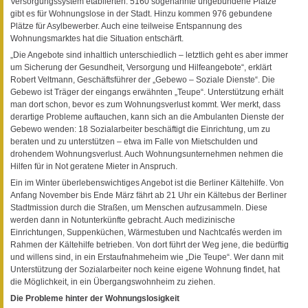
Versorgungssystem etablierten. 5160 sogenannte ungebundene Plätze
gibt es für Wohnungslose in der Stadt. Hinzu kommen 976 gebundene
Plätze für Asylbewerber. Auch eine teilweise Entspannung des
Wohnungsmarktes hat die Situation entschärft.
„Die Angebote sind inhaltlich unterschiedlich – letztlich geht es aber immer
um Sicherung der Gesundheit, Versorgung und Hilfeangebote“, erklärt
Robert Veltmann, Geschäftsführer der „Gebewo – Soziale Dienste“. Die
Gebewo ist Träger der eingangs erwähnten „Teupe“. Unterstützung erhält
man dort schon, bevor es zum Wohnungsverlust kommt. Wer merkt, dass
derartige Probleme auftauchen, kann sich an die Ambulanten Dienste der
Gebewo wenden: 18 Sozialarbeiter beschäftigt die Einrichtung, um zu
beraten und zu unterstützen – etwa im Falle von Mietschulden und
drohendem Wohnungsverlust. Auch Wohnungsunternehmen nehmen die
Hilfen für in Not geratene Mieter in Anspruch.
Ein im Winter überlebenswichtiges Angebot ist die Berliner Kältehilfe. Von
Anfang November bis Ende März fährt ab 21 Uhr ein Kältebus der Berliner
Stadtmission durch die Straßen, um Menschen aufzusammeln. Diese
werden dann in Notunterkünfte gebracht. Auch medizinische
Einrichtungen, Suppenküchen, Wärmestuben und Nachtcafés werden im
Rahmen der Kältehilfe betrieben. Von dort führt der Weg jene, die bedürftig
und willens sind, in ein Erstaufnahmeheim wie „Die Teupe“. Wer dann mit
Unterstützung der Sozialarbeiter noch keine eigene Wohnung findet, hat
die Möglichkeit, in ein Übergangswohnheim zu ziehen.
Die Probleme hinter der Wohnungslosigkeit