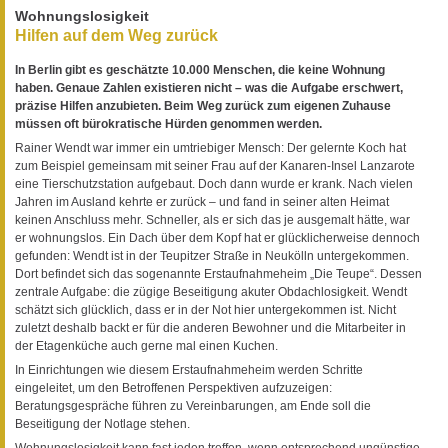
Wohnungslosigkeit
Hilfen auf dem Weg zurück
In Berlin gibt es geschätzte 10.000 Menschen, die keine Wohnung
haben. Genaue Zahlen existieren nicht – was die Aufgabe erschwert,
präzise Hilfen anzubieten. Beim Weg zurück zum eigenen Zuhause
müssen oft bürokratische Hürden genommen werden.
Rainer Wendt war immer ein umtriebiger Mensch: Der gelernte Koch hat
zum Beispiel gemeinsam mit seiner Frau auf der Kanaren-Insel Lanzarote
eine Tierschutzstation aufgebaut. Doch dann wurde er krank. Nach vielen
Jahren im Ausland kehrte er zurück – und fand in seiner alten Heimat
keinen Anschluss mehr. Schneller, als er sich das je ausgemalt hätte, war
er wohnungslos. Ein Dach über dem Kopf hat er glücklicherweise dennoch
gefunden: Wendt ist in der Teupitzer Straße in Neukölln untergekommen.
Dort befindet sich das sogenannte Erstaufnahmeheim „Die Teupe“. Dessen
zentrale Aufgabe: die zügige Beseitigung akuter Obdachlosigkeit. Wendt
schätzt sich glücklich, dass er in der Not hier untergekommen ist. Nicht
zuletzt deshalb backt er für die anderen Bewohner und die Mitarbeiter in
der Etagenküche auch gerne mal einen Kuchen.
In Einrichtungen wie diesem Erstaufnahmeheim werden Schritte
eingeleitet, um den Betroffenen Perspektiven aufzuzeigen:
Beratungsgespräche führen zu Vereinbarungen, am Ende soll die
Beseitigung der Notlage stehen.
Wohnungslosigkeit kann fast jeden treffen, wenn entsprechend ungünstige