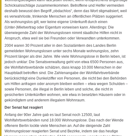
Schicksalsschläge zusammenkommen. Betroffene und Helfer vermeiden
deshalb bewusst den Begriff „obdachlos“, denn das Wort stigmatisiert, weil
es verwahrloste, trinkende Menschen an öffentlichen Plätzen suggeriert.
Als wohnungslos gilt, wer keine eigene Unterkunft durch einen
(Unter-)Mietvertrag oder Eigentum vorweisen kann. Allerdings: Die
überwiegende Zahl der Wohnungslosen nimmt staatliche Hilfen nicht in
Anspruch, etwa weil sie bei Freunden oder Verwandten unterkommen.
2004 waren 30 Prozent aller in den Sozialämtern des Landes Berlin
gemeldeten Wohnungslosen unter sechs Monate wohnungslos, zehn
Prozent länger als drei Jahre. Wie viele Wohnungslose in Berlin leben, ist
jedoch unklar: Die Senatsverwaltung geht von etwa 6500 Personen aus,
die Wohlfahrtsverbände schätzen, dass knapp 10.000 Menschen in der
Hauptstadt betroffen sind. Die Zahlenangabe der Wohlfahrtsverbände
berücksichtigt eine Dunkelziffer von Personen, die nicht bei den Behörden
um Hilfen anfragen oder anonym bleiben wollen – etwa wegen Schulden –
sowie Personen, die illegal in Berlin leben und solche, die nicht in
gesicherten Unterkünften wohnen, wie etwa in besetzten Häusern oder in
gekündigtem und anderem illegalem Wohnraum.
Der Senat hat reagiert
Anfang der 90er Jahre gab es laut Senat noch 12500, laut
Wohlfahrtsverbänden rund 18.000 Wohnungslose. Das nach der Wende
offenere Berlin lockte viele Menschen an. Auf die steigende Zahl
Wohnungsloser reagierten Senat und Bezirke, indem sie das heutige