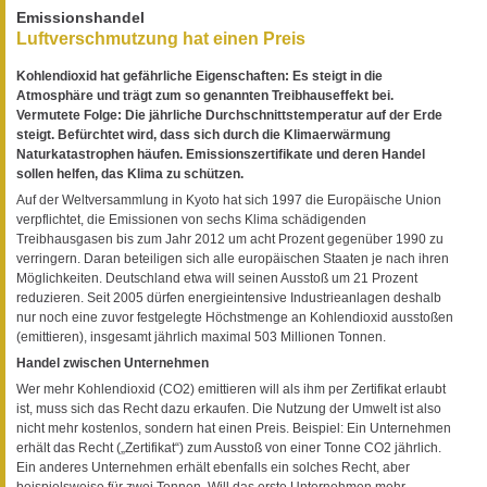
Emissionshandel
Luftverschmutzung hat einen Preis
Kohlendioxid hat gefährliche Eigenschaften: Es steigt in die
Atmosphäre und trägt zum so genannten Treibhauseffekt bei.
Vermutete Folge: Die jährliche Durchschnittstemperatur auf der Erde
steigt. Befürchtet wird, dass sich durch die Klimaerwärmung
Naturkatastrophen häufen. Emissionszertifikate und deren Handel
sollen helfen, das Klima zu schützen.
Auf der Weltversammlung in Kyoto hat sich 1997 die Europäische Union
verpflichtet, die Emissionen von sechs Klima schädigenden
Treibhausgasen bis zum Jahr 2012 um acht Prozent gegenüber 1990 zu
verringern. Daran beteiligen sich alle europäischen Staaten je nach ihren
Möglichkeiten. Deutschland etwa will seinen Ausstoß um 21 Prozent
reduzieren. Seit 2005 dürfen energieintensive Industrieanlagen deshalb
nur noch eine zuvor festgelegte Höchstmenge an Kohlendioxid ausstoßen
(emittieren), insgesamt jährlich maximal 503 Millionen Tonnen.
Handel zwischen Unternehmen
Wer mehr Kohlendioxid (CO2) emittieren will als ihm per Zertifikat erlaubt
ist, muss sich das Recht dazu erkaufen. Die Nutzung der Umwelt ist also
nicht mehr kostenlos, sondern hat einen Preis. Beispiel: Ein Unternehmen
erhält das Recht („Zertifikat“) zum Ausstoß von einer Tonne CO2 jährlich.
Ein anderes Unternehmen erhält ebenfalls ein solches Recht, aber
beispielsweise für zwei Tonnen. Will das erste Unternehmen mehr