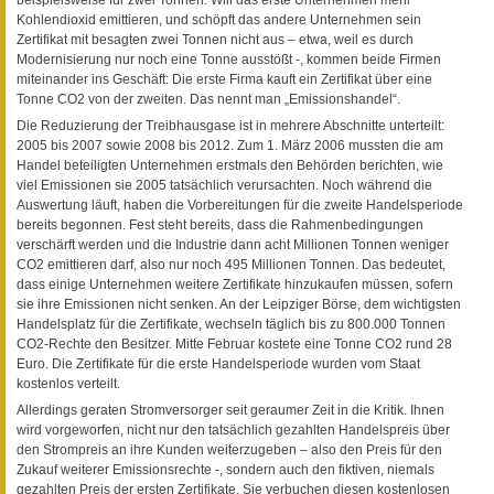
Kohlendioxid emittieren, und schöpft das andere Unternehmen sein
Zertifikat mit besagten zwei Tonnen nicht aus – etwa, weil es durch
Modernisierung nur noch eine Tonne ausstößt -, kommen beide Firmen
miteinander ins Geschäft: Die erste Firma kauft ein Zertifikat über eine
Tonne CO2 von der zweiten. Das nennt man „Emissionshandel“.
Die Reduzierung der Treibhausgase ist in mehrere Abschnitte unterteilt:
2005 bis 2007 sowie 2008 bis 2012. Zum 1. März 2006 mussten die am
Handel beteiligten Unternehmen erstmals den Behörden berichten, wie
viel Emissionen sie 2005 tatsächlich verursachten. Noch während die
Auswertung läuft, haben die Vorbereitungen für die zweite Handelsperiode
bereits begonnen. Fest steht bereits, dass die Rahmenbedingungen
verschärft werden und die Industrie dann acht Millionen Tonnen weniger
CO2 emittieren darf, also nur noch 495 Millionen Tonnen. Das bedeutet,
dass einige Unternehmen weitere Zertifikate hinzukaufen müssen, sofern
sie ihre Emissionen nicht senken. An der Leipziger Börse, dem wichtigsten
Handelsplatz für die Zertifikate, wechseln täglich bis zu 800.000 Tonnen
CO2-Rechte den Besitzer. Mitte Februar kostete eine Tonne CO2 rund 28
Euro. Die Zertifikate für die erste Handelsperiode wurden vom Staat
kostenlos verteilt.
Allerdings geraten Stromversorger seit geraumer Zeit in die Kritik. Ihnen
wird vorgeworfen, nicht nur den tatsächlich gezahlten Handelspreis über
den Strompreis an ihre Kunden weiterzugeben – also den Preis für den
Zukauf weiterer Emissionsrechte -, sondern auch den fiktiven, niemals
gezahlten Preis der ersten Zertifikate. Sie verbuchen diesen kostenlosen