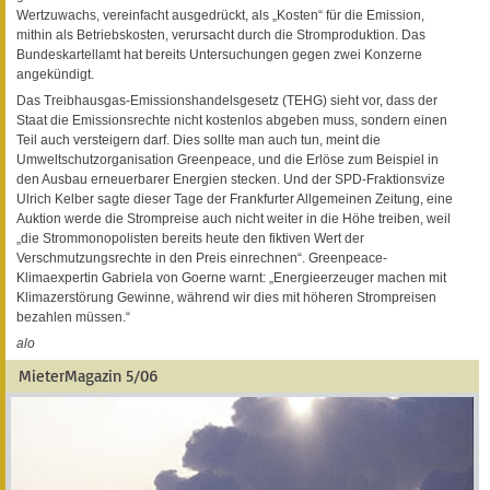
Wertzuwachs, vereinfacht ausgedrückt, als „Kosten“ für die Emission,
mithin als Betriebskosten, verursacht durch die Stromproduktion. Das
Bundeskartellamt hat bereits Untersuchungen gegen zwei Konzerne
angekündigt.
Das Treibhausgas-Emissionshandelsgesetz (TEHG) sieht vor, dass der
Staat die Emissionsrechte nicht kostenlos abgeben muss, sondern einen
Teil auch versteigern darf. Dies sollte man auch tun, meint die
Umweltschutzorganisation Greenpeace, und die Erlöse zum Beispiel in
den Ausbau erneuerbarer Energien stecken. Und der SPD-Fraktionsvize
Ulrich Kelber sagte dieser Tage der Frankfurter Allgemeinen Zeitung, eine
Auktion werde die Strompreise auch nicht weiter in die Höhe treiben, weil
„die Strommonopolisten bereits heute den fiktiven Wert der
Verschmutzungsrechte in den Preis einrechnen“. Greenpeace-
Klimaexpertin Gabriela von Goerne warnt: „Energieerzeuger machen mit
Klimazerstörung Gewinne, während wir dies mit höheren Strompreisen
bezahlen müssen.“
alo
MieterMagazin 5/06