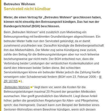
Betreutes Wohnen
Serviceteil nicht kündbar
Mieter, die einen Vertrag für „Betreutes Wohnen“ geschlossen haben,
können nicht einseitig den Betreuungsteil kündigen. Das hat nun der
Bundesgerichtshof (BGH) beschlossen.
Beim „Betreuten Wohnen“ wird zusätzlich zum Mietvertrag ein
Betreuungsvertrag mit bestimmten Grundleistungen abgeschlossen. Ein
betreuter Mieter hatte nun den Serviceteil gekündigt, da er damit
zunehmend unzufrieden war. Daraufhin kündigte die Betreibergesellschaft
ihm das Mietverhältnis. Der Mieter zog seine Kündigung zwar zurück,
zahlte den Betrag für die Betreuungsleistungen aber nur noch teilweise
beziehungsweise gar nicht mehr. Der BGH entschied nun, dass die
Verbindung beider Leistungen der verlässlichen Kostenkalkulation und
damit den Interessen beider Seiten diene. Bei schlechten
Serviceleistungen könne ein betreuter Mieter jedoch die Zahlung hierfür
verweigern oder Schadenersatz fordern (BGH vom 23. Februar 2006 –
III
ZR 167/05
).
„
Betreutes Wohnen
“ liegt dann vor, wenn die Kosten für die
Betreuungsleistungen maximal 20 Prozent der gesamten Mietkosten
ausmachen. Hier greift grundsätzlich das Mietrecht. Liegt dieser Anteil
höher, gelten die gesetzlichen Regelungen für Alten- und Pflegeheime,
sprich: das Heimgesetz. Danach kann zum Beispiel der Betreiber eines
Senioren-Wohnsitzes einem Bewohner kündigen, wenn sich dessen