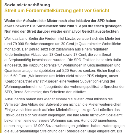
Sozialmietenerhöhung
Streit um Fördermittelkürzung geht vor Gericht
Weder der Aufschrei der Mieter noch eine Initiative der SPD haben
etwas bewirkt: Die Sozialmieten sind zum 1. April drastisch gestiegen.
Nun wird der Streit darüber wieder einmal vor Gericht ausgefochten.
Weil das Land Berlin die Fördermittel kürzte, verteuert sich die Miete bei
rund 79.000 Sozialwohnungen um 30 Cent je Quadratmeter Wohnfläche
monatlich. Der Betrag setzt sich zusammen aus einem regulären,
förderbedingten Abbau von 13 Cent sowie 17 Cent, die vom Senat
außerplanmäßig beschlossen wurden. Die SPD-Fraktion hatte sich dafür
eingesetzt, die Kappungsgrenze für Wohnungen in Großsiedlungen und
Quartiersmanagementgebieten auf 5,20 Euro zu senken. Bisher liegt sie
bei 5,50 Euro. „Wir konnten uns leider nicht mit der PDS einigen, unser
Koalitionspartner war strikt gegen eine weitere Subventionierung der
Wohnungsunternehmen“, begründet der wohnungspolitische Sprecher der
SPD, Bernd Schimmler, das Scheitern der Initiative.
Auszubaden haben das wieder einmal die Mieter. Zwar müssen die
Vermieter den Abbau der Subventionen nicht an die Mieter weiterreichen.
Einige verzichten auch auf eine Mieterhöhung – zu groß ist nämlich das
Risiko, dass sich vor allem diejenigen, die ihre Miete nicht vom Sozialamt
bekommen, eine günstigere Wohnung suchen. Rund 600 Eigentümer,
denen insgesamt 18.000 Sozialwohnungen gehören, haben zudem gegen
die außerplanmäßige Streichung der Fördergelder Klage eingereicht. Bis