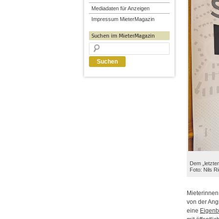
Mediadaten für Anzeigen
Impressum MieterMagazin
Suchen im MieterMagazin
Dem „letzten
Foto: Nils R
Mieterinnen 
von der Ang
eine
Eigenb