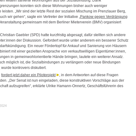
ichen Mitteln sanierte Wohnungen aus der Sozialbindung. Dank
grenzungen konnten sich diese Wohnungen bisher auch weniger
leisten. „Wir sind der letzte Rest der sozialen Mischung im Prenzlauer Berg,
auch wir gehen“, sagte ein Vertreter der Initiative „
Pankow gegen Verdrängung
e Veranstaltung gemeinsam mit dem Berliner Mieterverein (BMV) organisiert
hristian Gaebler (SPD) hatte kurzfristig abgesagt, dafür stellten sich andere
eter:innen der Diskussion. Gefordert wurde unter anderem ein besserer Schutz
darfskündigung. Ein neuer Fördertopf für Ankauf und Sanierung von Häusern
biniert mit einer gezielten Ansprache von verkaufswilligen Eigentümer:innen,
gen in gemeinwohlorientierte Hände bringen, lautete ein weiterer Ansatz.
tisch möglich ist, die Sozialbindungen zu verlängern oder neue Bindungen
wurde kontrovers diskutiert.
e
fordert jetzt daher ein Pilotprojekt
, in dem Antworten auf diese Fragen
den. „Der Senat ist nun eingeladen, diese konstruktiven Vorschläge aus der
chaft aufzugreifen“, erklärte Ulrike Hamann-Onnertz, Geschäftsführerin des
.2024