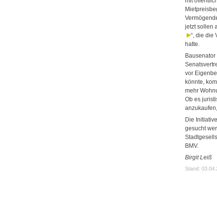
mit öffentl
Mietpreisbe
Vermögende 
jetzt sollen 
“, die di
hatte.
Bausenator C
Senatsvertr
vor Eigenbe
könnte, kom
mehr Wohnun
Ob es juris
anzukaufen, 
Die Initiativ
gesucht wer
Stadtgesells
BMV.
Birgit Leiß
Stand: 03.04