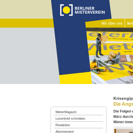
Wir über uns
Beit
Krisengi
Die Angs
Die Folgen
MieterMagazin
März durchg
Leserbrief schreiben
Mieter:inne
Redaktion
Abonnement