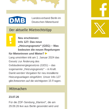
Landesverband Berlin im
Deutschen Mieterbund
Der aktuelle Mietrechtstipp
Neu erschienen:
Info 127: Das neue
„Heizungsgesetz“ (GEG) – Was
bedeuten die neuen Regelungen
für Mieterinnen und Mieter?
Lang umstritten tritt am 1. Januar 2024 das
Gesetz zur Änderung des
Gebäudeenergiegesetzes (GEG) – das
sogenannte „Heizungsgesetz“ – in Kraft.
Damit werden Vorgaben für neu installierte
Heizungsanlagen eingeführt. Unser Info 127
gibt Antworten auf die wichtigsten 15 Fragen.
Mitmachen
23.07.26
Für die ZDF-Sendung „Klartext“, die am
29.09.26 live aus Berlin gesendet wird und