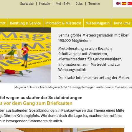
Startseite
Kontakt
Mein BMV
Jobs
Termine
Sprachen
ritt
Beratung & Service
Infomarkt & Mietrecht
MieterMagazin
Rund ums
Berlins größte Mieterorganisation mit über
190.000 Mitgliedern
Mieterberatung in allen Bezirken,
Schriftverkehr mit Vermietern,
Mietrechtsschutz für Gerichtsverfahren,
Informationen zum Mietrecht und zur
Wohnungspolitik
Die starke Interessenvertretung der Mieter
Magazin
/
Online
/
MieterMagazin 4/24
/
Krisengipfel wegen auslaufender Sozialbind
pfel wegen auslaufender Sozialbindungen
t vor dem Gang zum Briefkasten
 der auslaufenden Sozialbindungen in Pankow waren das Thema eines Mitte
eführten Krisengipfels. Wie dramatisch die Lage ist, machten betroffene
n in bewegenden Statements deutlich.