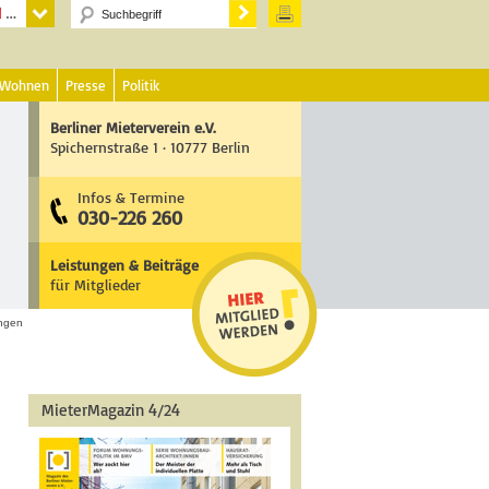
 Wohnen
Presse
Politik
Berliner Mieterverein e.V.
Spichernstraße 1 · 10777 Berlin
Infos & Termine
030-226 260
Leistungen & Beiträge
für Mitglieder
ungen
MieterMagazin 4/24