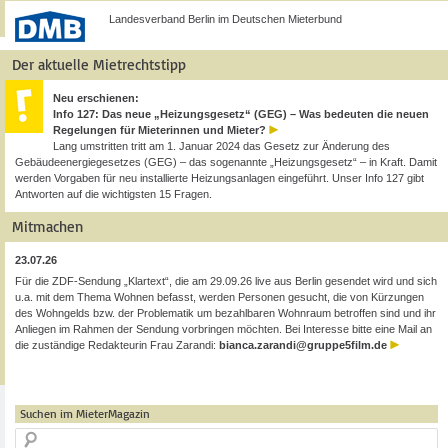
Landesverband Berlin im Deutschen Mieterbund
Der aktuelle Mietrechtstipp
Neu erschienen:
Info 127: Das neue „Heizungsgesetz“ (GEG) – Was bedeuten die neuen
Regelungen für Mieterinnen und Mieter?
Lang umstritten tritt am 1. Januar 2024 das Gesetz zur Änderung des
Gebäudeenergiegesetzes (GEG) – das sogenannte „Heizungsgesetz“ – in Kraft. Damit
werden Vorgaben für neu installierte Heizungsanlagen eingeführt. Unser Info 127 gibt
Antworten auf die wichtigsten 15 Fragen.
Mitmachen
23.07.26
Für die ZDF-Sendung „Klartext“, die am 29.09.26 live aus Berlin gesendet wird und sich
u.a. mit dem Thema Wohnen befasst, werden Personen gesucht, die von Kürzungen
des Wohngelds bzw. der Problematik um bezahlbaren Wohnraum betroffen sind und ihr
Anliegen im Rahmen der Sendung vorbringen möchten. Bei Interesse bitte eine Mail an
die zuständige Redakteurin Frau Zarandi:
bianca.zarandi@gruppe5film.de
Suchen im MieterMagazin