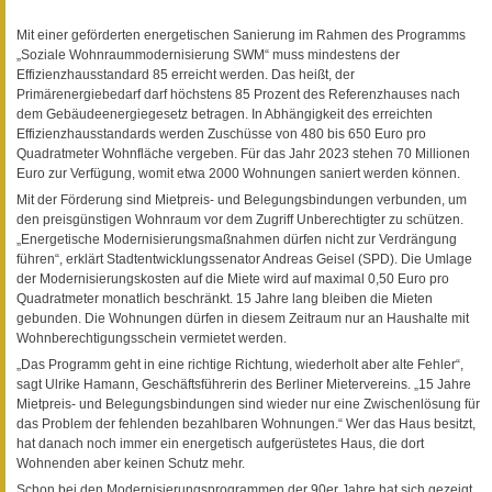
Mit einer geförderten energetischen Sanierung im Rahmen des Programms
„Soziale Wohnraummodernisierung SWM“ muss mindestens der
Effizienzhausstandard 85 erreicht werden. Das heißt, der
Primärenergiebedarf darf höchstens 85 Prozent des Referenzhauses nach
dem Gebäudeenergiegesetz betragen. In Abhängigkeit des erreichten
Effizienzhausstandards werden Zuschüsse von 480 bis 650 Euro pro
Quadratmeter Wohnfläche vergeben. Für das Jahr 2023 stehen 70 Millionen
Euro zur Verfügung, womit etwa 2000 Wohnungen saniert werden können.
Mit der Förderung sind Mietpreis- und Belegungsbindungen verbunden, um
den preisgünstigen Wohnraum vor dem Zugriff Unberechtigter zu schützen.
„Energetische Modernisierungsmaßnahmen dürfen nicht zur Verdrängung
führen“, erklärt Stadtentwicklungssenator Andreas Geisel (SPD). Die Umlage
der Modernisierungskosten auf die Miete wird auf maximal 0,50 Euro pro
Quadratmeter monatlich beschränkt. 15 Jahre lang bleiben die Mieten
gebunden. Die Wohnungen dürfen in diesem Zeitraum nur an Haushalte mit
Wohnberechtigungsschein vermietet werden.
„Das Programm geht in eine richtige Richtung, wiederholt aber alte Fehler“,
sagt Ulrike Hamann, Geschäftsführerin des Berliner Mietervereins. „15 Jahre
Mietpreis- und Belegungsbindungen sind wieder nur eine Zwischenlösung für
das Problem der fehlenden bezahlbaren Wohnungen.“ Wer das Haus besitzt,
hat danach noch immer ein energetisch aufgerüstetes Haus, die dort
Wohnenden aber keinen Schutz mehr.
Schon bei den Modernisierungsprogrammen der 90er Jahre hat sich gezeigt,